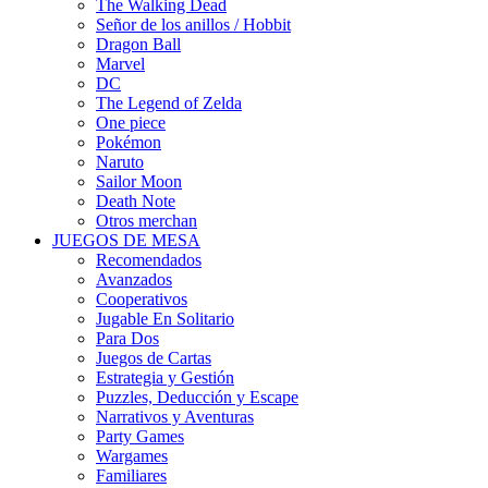
The Walking Dead
Señor de los anillos / Hobbit
Dragon Ball
Marvel
DC
The Legend of Zelda
One piece
Pokémon
Naruto
Sailor Moon
Death Note
Otros merchan
JUEGOS DE MESA
Recomendados
Avanzados
Cooperativos
Jugable En Solitario
Para Dos
Juegos de Cartas
Estrategia y Gestión
Puzzles, Deducción y Escape
Narrativos y Aventuras
Party Games
Wargames
Familiares