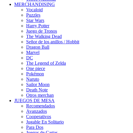
MERCHANDISING
Vocaloid
Puzzles
Star Wars
Harry Potter
Juego de Tronos
The Walking Dead
Señor de los anillos / Hobbit
Dragon Ball
Marvel
DC
The Legend of Zelda
One piece
Pokémon
Naruto
Sailor Moon
Death Note
Otros merchan
JUEGOS DE MESA
Recomendados
Avanzados
Cooperativos
Jugable En Solitario
Para Dos
Juegos de Cartas