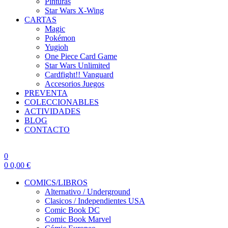
Pinturas
Star Wars X-Wing
CARTAS
Magic
Pokémon
Yugioh
One Piece Card Game
Star Wars Unlimited
Cardfight!! Vanguard
Accesorios Juegos
PREVENTA
COLECCIONABLES
ACTIVIDADES
BLOG
CONTACTO
0
0
0,00
€
COMICS/LIBROS
Alternativo / Underground
Clasicos / Independientes USA
Comic Book DC
Comic Book Marvel