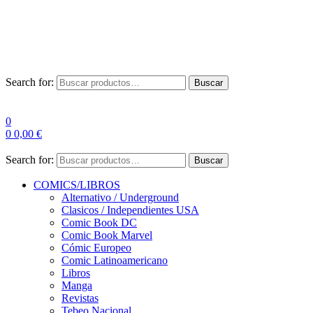
Envío Gratis a partir de 100€ para Península
Las entregas pueden sufrir demoras por alta demanda en las
empresas de mensajería.
Search for:
Buscar
0
0
0,00
€
Search for:
Buscar
COMICS/LIBROS
Alternativo / Underground
Clasicos / Independientes USA
Comic Book DC
Comic Book Marvel
Cómic Europeo
Comic Latinoamericano
Libros
Manga
Revistas
Tebeo Nacional