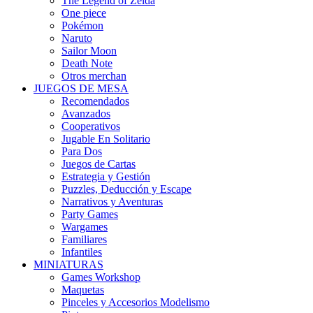
The Legend of Zelda
One piece
Pokémon
Naruto
Sailor Moon
Death Note
Otros merchan
JUEGOS DE MESA
Recomendados
Avanzados
Cooperativos
Jugable En Solitario
Para Dos
Juegos de Cartas
Estrategia y Gestión
Puzzles, Deducción y Escape
Narrativos y Aventuras
Party Games
Wargames
Familiares
Infantiles
MINIATURAS
Games Workshop
Maquetas
Pinceles y Accesorios Modelismo