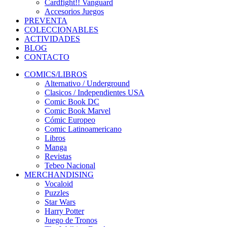
Cardfight!! Vanguard
Accesorios Juegos
PREVENTA
COLECCIONABLES
ACTIVIDADES
BLOG
CONTACTO
COMICS/LIBROS
Alternativo / Underground
Clasicos / Independientes USA
Comic Book DC
Comic Book Marvel
Cómic Europeo
Comic Latinoamericano
Libros
Manga
Revistas
Tebeo Nacional
MERCHANDISING
Vocaloid
Puzzles
Star Wars
Harry Potter
Juego de Tronos