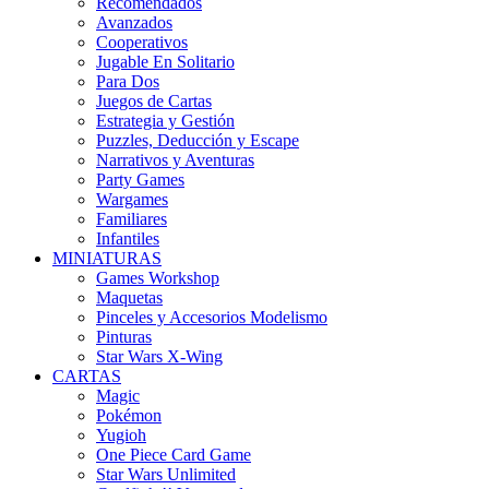
Recomendados
Avanzados
Cooperativos
Jugable En Solitario
Para Dos
Juegos de Cartas
Estrategia y Gestión
Puzzles, Deducción y Escape
Narrativos y Aventuras
Party Games
Wargames
Familiares
Infantiles
MINIATURAS
Games Workshop
Maquetas
Pinceles y Accesorios Modelismo
Pinturas
Star Wars X-Wing
CARTAS
Magic
Pokémon
Yugioh
One Piece Card Game
Star Wars Unlimited