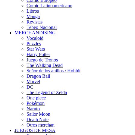
Cómic Europeo
Comic Latinoamericano
Libros
Manga
Revistas
Tebeo Nacional
MERCHANDISING
Vocaloid
Puzzles
Star Wars
Harry Potter
Juego de Tronos
The Walking Dead
Señor de los anillos / Hobbit
Dragon Ball
Marvel
DC
The Legend of Zelda
One piece
Pokémon
Naruto
Sailor Moon
Death Note
Otros merchan
JUEGOS DE MESA