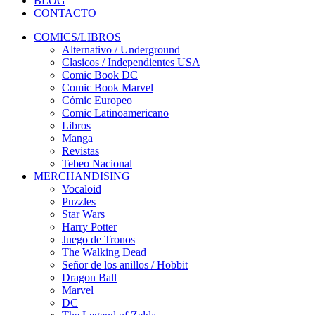
BLOG
CONTACTO
COMICS/LIBROS
Alternativo / Underground
Clasicos / Independientes USA
Comic Book DC
Comic Book Marvel
Cómic Europeo
Comic Latinoamericano
Libros
Manga
Revistas
Tebeo Nacional
MERCHANDISING
Vocaloid
Puzzles
Star Wars
Harry Potter
Juego de Tronos
The Walking Dead
Señor de los anillos / Hobbit
Dragon Ball
Marvel
DC