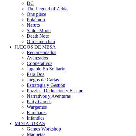
DC
The Legend of Zelda
One piece
Pokémon
Naruto
Sailor Moon
Death Note
Otros merchan
JUEGOS DE MESA
Recomendados
Avanzados
Cooperativos
Jugable En Solitario
Para Dos
Juegos de Cartas
Estrategia y Gestión
Puzzles, Deducción y Escape
Narrativos y Aventuras
Party Games
Wargames
Familiares
Infantiles
MINIATURAS
Games Workshop
Maquetas