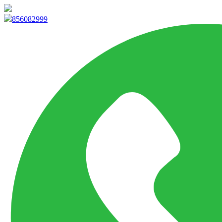
info@marketpvp.es
856082999