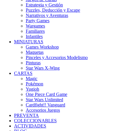
Estrategia y Gestión
Puzzles, Deducción y Escape
Narrativos y Aventuras
Party Games
Wargames
Familiares
Infantiles
MINIATURAS
Games Workshop
Maquetas
Pinceles y Accesorios Modelismo
Pinturas
Star Wars X-Wing
CARTAS
Magic
Pokémon
Yugioh
One Piece Card Game
Star Wars Unlimited
Cardfight!! Vanguard
Accesorios Juegos
PREVENTA
COLECCIONABLES
ACTIVIDADES