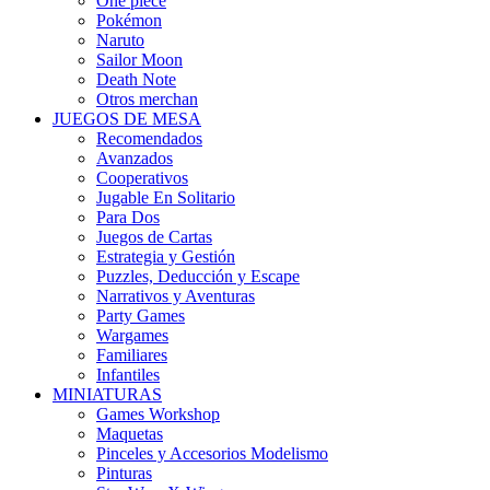
One piece
Pokémon
Naruto
Sailor Moon
Death Note
Otros merchan
JUEGOS DE MESA
Recomendados
Avanzados
Cooperativos
Jugable En Solitario
Para Dos
Juegos de Cartas
Estrategia y Gestión
Puzzles, Deducción y Escape
Narrativos y Aventuras
Party Games
Wargames
Familiares
Infantiles
MINIATURAS
Games Workshop
Maquetas
Pinceles y Accesorios Modelismo
Pinturas