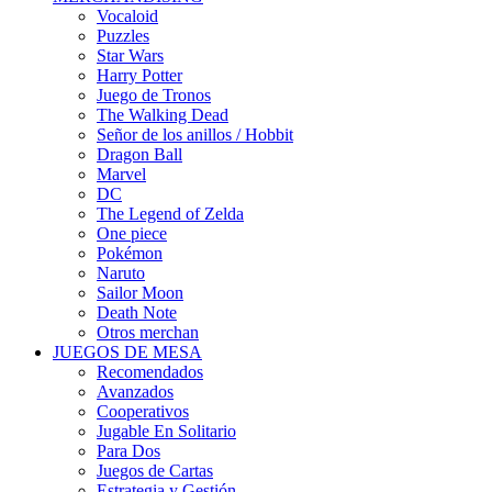
Vocaloid
Puzzles
Star Wars
Harry Potter
Juego de Tronos
The Walking Dead
Señor de los anillos / Hobbit
Dragon Ball
Marvel
DC
The Legend of Zelda
One piece
Pokémon
Naruto
Sailor Moon
Death Note
Otros merchan
JUEGOS DE MESA
Recomendados
Avanzados
Cooperativos
Jugable En Solitario
Para Dos
Juegos de Cartas
Estrategia y Gestión