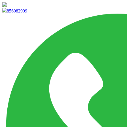
info@marketpvp.es
856082999