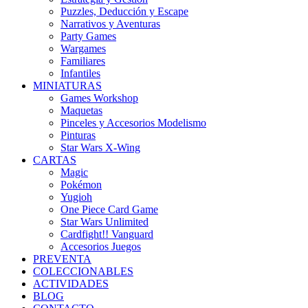
Puzzles, Deducción y Escape
Narrativos y Aventuras
Party Games
Wargames
Familiares
Infantiles
MINIATURAS
Games Workshop
Maquetas
Pinceles y Accesorios Modelismo
Pinturas
Star Wars X-Wing
CARTAS
Magic
Pokémon
Yugioh
One Piece Card Game
Star Wars Unlimited
Cardfight!! Vanguard
Accesorios Juegos
PREVENTA
COLECCIONABLES
ACTIVIDADES
BLOG