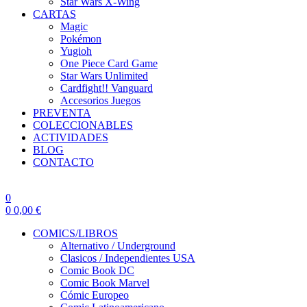
Star Wars X-Wing
CARTAS
Magic
Pokémon
Yugioh
One Piece Card Game
Star Wars Unlimited
Cardfight!! Vanguard
Accesorios Juegos
PREVENTA
COLECCIONABLES
ACTIVIDADES
BLOG
CONTACTO
0
0
0,00
€
COMICS/LIBROS
Alternativo / Underground
Clasicos / Independientes USA
Comic Book DC
Comic Book Marvel
Cómic Europeo