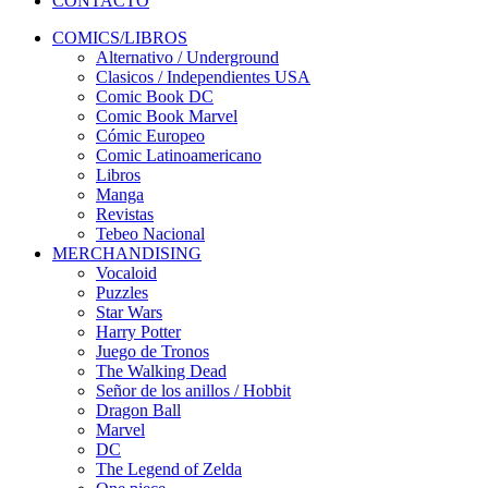
CONTACTO
COMICS/LIBROS
Alternativo / Underground
Clasicos / Independientes USA
Comic Book DC
Comic Book Marvel
Cómic Europeo
Comic Latinoamericano
Libros
Manga
Revistas
Tebeo Nacional
MERCHANDISING
Vocaloid
Puzzles
Star Wars
Harry Potter
Juego de Tronos
The Walking Dead
Señor de los anillos / Hobbit
Dragon Ball
Marvel
DC
The Legend of Zelda