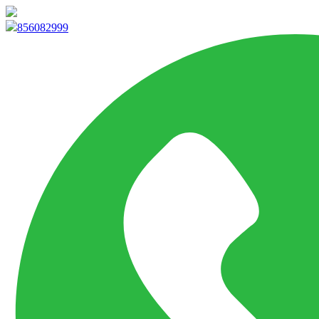
info@marketpvp.es
856082999