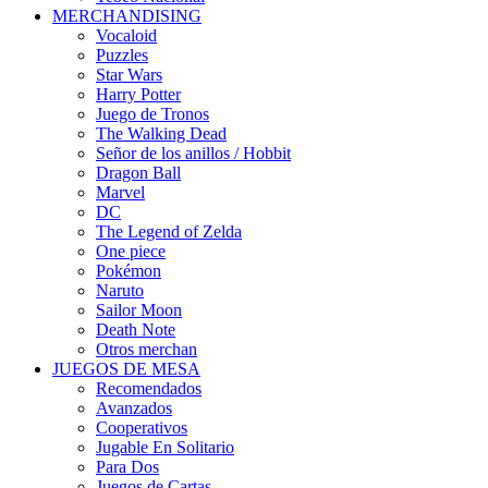
MERCHANDISING
Vocaloid
Puzzles
Star Wars
Harry Potter
Juego de Tronos
The Walking Dead
Señor de los anillos / Hobbit
Dragon Ball
Marvel
DC
The Legend of Zelda
One piece
Pokémon
Naruto
Sailor Moon
Death Note
Otros merchan
JUEGOS DE MESA
Recomendados
Avanzados
Cooperativos
Jugable En Solitario
Para Dos
Juegos de Cartas