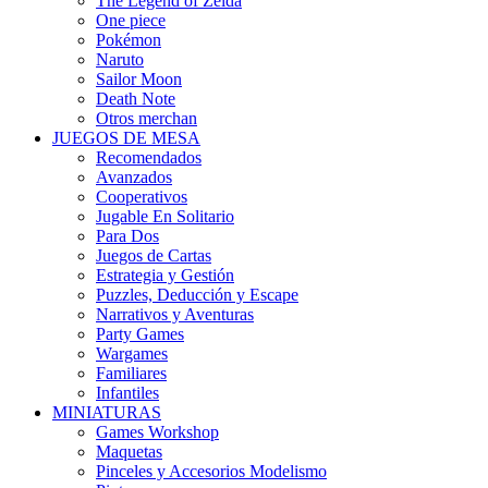
The Legend of Zelda
One piece
Pokémon
Naruto
Sailor Moon
Death Note
Otros merchan
JUEGOS DE MESA
Recomendados
Avanzados
Cooperativos
Jugable En Solitario
Para Dos
Juegos de Cartas
Estrategia y Gestión
Puzzles, Deducción y Escape
Narrativos y Aventuras
Party Games
Wargames
Familiares
Infantiles
MINIATURAS
Games Workshop
Maquetas
Pinceles y Accesorios Modelismo