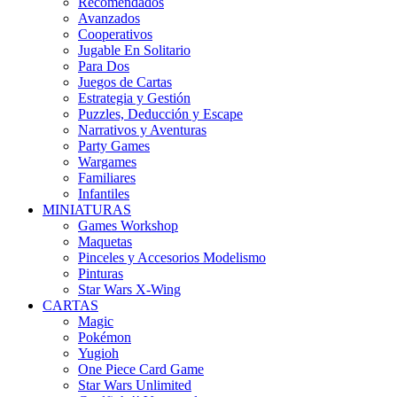
Recomendados
Avanzados
Cooperativos
Jugable En Solitario
Para Dos
Juegos de Cartas
Estrategia y Gestión
Puzzles, Deducción y Escape
Narrativos y Aventuras
Party Games
Wargames
Familiares
Infantiles
MINIATURAS
Games Workshop
Maquetas
Pinceles y Accesorios Modelismo
Pinturas
Star Wars X-Wing
CARTAS
Magic
Pokémon
Yugioh
One Piece Card Game
Star Wars Unlimited