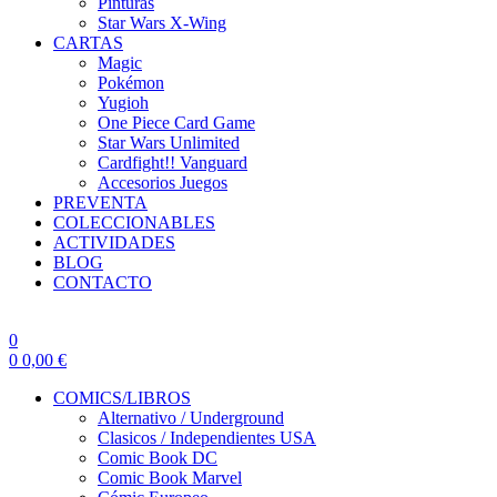
Pinturas
Star Wars X-Wing
CARTAS
Magic
Pokémon
Yugioh
One Piece Card Game
Star Wars Unlimited
Cardfight!! Vanguard
Accesorios Juegos
PREVENTA
COLECCIONABLES
ACTIVIDADES
BLOG
CONTACTO
0
0
0,00
€
COMICS/LIBROS
Alternativo / Underground
Clasicos / Independientes USA
Comic Book DC
Comic Book Marvel