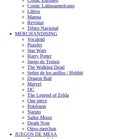
Cómic Europeo
Comic Latinoamericano
Libros
Manga
Revistas
Tebeo Nacional
MERCHANDISING
Vocaloid
Puzzles
Star Wars
Harry Potter
Juego de Tronos
The Walking Dead
Señor de los anillos / Hobbit
Dragon Ball
Marvel
DC
The Legend of Zelda
One piece
Pokémon
Naruto
Sailor Moon
Death Note
Otros merchan
JUEGOS DE MESA