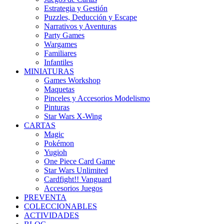
Estrategia y Gestión
Puzzles, Deducción y Escape
Narrativos y Aventuras
Party Games
Wargames
Familiares
Infantiles
MINIATURAS
Games Workshop
Maquetas
Pinceles y Accesorios Modelismo
Pinturas
Star Wars X-Wing
CARTAS
Magic
Pokémon
Yugioh
One Piece Card Game
Star Wars Unlimited
Cardfight!! Vanguard
Accesorios Juegos
PREVENTA
COLECCIONABLES
ACTIVIDADES