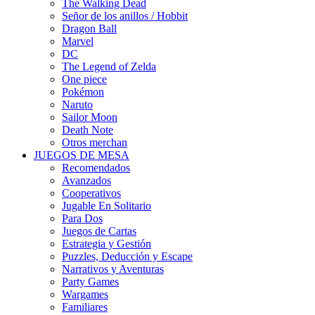
The Walking Dead
Señor de los anillos / Hobbit
Dragon Ball
Marvel
DC
The Legend of Zelda
One piece
Pokémon
Naruto
Sailor Moon
Death Note
Otros merchan
JUEGOS DE MESA
Recomendados
Avanzados
Cooperativos
Jugable En Solitario
Para Dos
Juegos de Cartas
Estrategia y Gestión
Puzzles, Deducción y Escape
Narrativos y Aventuras
Party Games
Wargames
Familiares