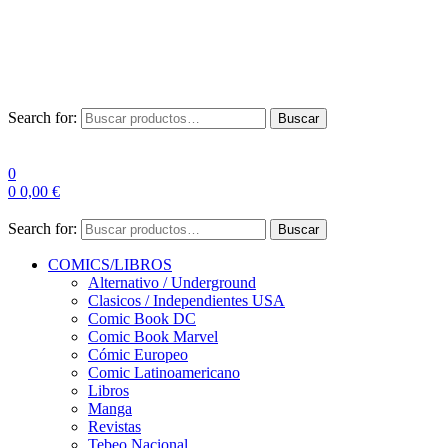
Envío Gratis a partir de 100€ para Península
Las entregas pueden sufrir demoras por alta demanda en las
empresas de mensajería.
Search for:
Buscar
0
0
0,00
€
Search for:
Buscar
COMICS/LIBROS
Alternativo / Underground
Clasicos / Independientes USA
Comic Book DC
Comic Book Marvel
Cómic Europeo
Comic Latinoamericano
Libros
Manga
Revistas
Tebeo Nacional