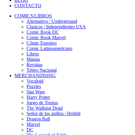
BLOG
CONTACTO
COMICS/LIBROS
Alternativo / Underground
Clasicos / Independientes USA
Comic Book DC
Comic Book Marvel
Cómic Europeo
Comic Latinoamericano
Libros
Manga
Revistas
Tebeo Nacional
MERCHANDISING
Vocaloid
Puzzles
Star Wars
Harry Potter
Juego de Tronos
The Walking Dead
Señor de los anillos / Hobbit
Dragon Ball
Marvel
DC