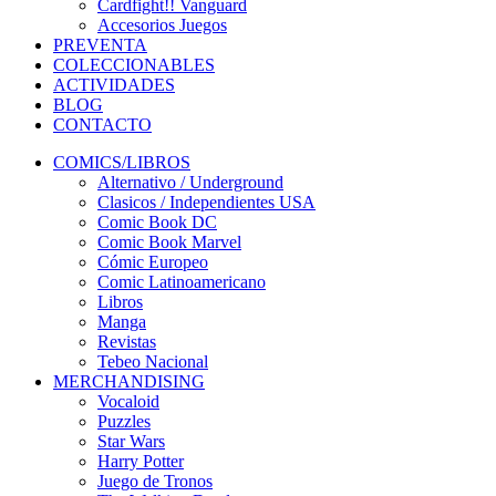
Cardfight!! Vanguard
Accesorios Juegos
PREVENTA
COLECCIONABLES
ACTIVIDADES
BLOG
CONTACTO
COMICS/LIBROS
Alternativo / Underground
Clasicos / Independientes USA
Comic Book DC
Comic Book Marvel
Cómic Europeo
Comic Latinoamericano
Libros
Manga
Revistas
Tebeo Nacional
MERCHANDISING
Vocaloid
Puzzles
Star Wars
Harry Potter
Juego de Tronos