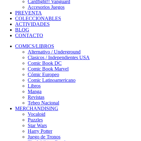
Cardfight!! Vanguard
Accesorios Juegos
PREVENTA
COLECCIONABLES
ACTIVIDADES
BLOG
CONTACTO
COMICS/LIBROS
Alternativo / Underground
Clasicos / Independientes USA
Comic Book DC
Comic Book Marvel
Cómic Europeo
Comic Latinoamericano
Libros
Manga
Revistas
Tebeo Nacional
MERCHANDISING
Vocaloid
Puzzles
Star Wars
Harry Potter
Juego de Tronos