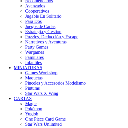
Recomendados
Avanzados
Cooperativos
Jugable En Solitario
Para Dos
Juegos de Cartas
Estrategia y Gestión
Puzzles, Deducción y Escape
Narrativos y Aventuras
Party Games
Wargames
Familiares
Infantiles
MINIATURAS
Games Workshop
Maquetas
Pinceles y Accesorios Modelismo
Pinturas
Star Wars X-Wing
CARTAS
Magic
Pokémon
Yugioh
One Piece Card Game
Star Wars Unlimited