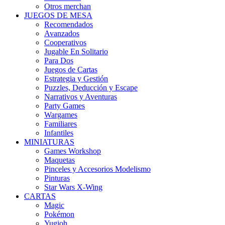
Otros merchan
JUEGOS DE MESA
Recomendados
Avanzados
Cooperativos
Jugable En Solitario
Para Dos
Juegos de Cartas
Estrategia y Gestión
Puzzles, Deducción y Escape
Narrativos y Aventuras
Party Games
Wargames
Familiares
Infantiles
MINIATURAS
Games Workshop
Maquetas
Pinceles y Accesorios Modelismo
Pinturas
Star Wars X-Wing
CARTAS
Magic
Pokémon
Yugioh