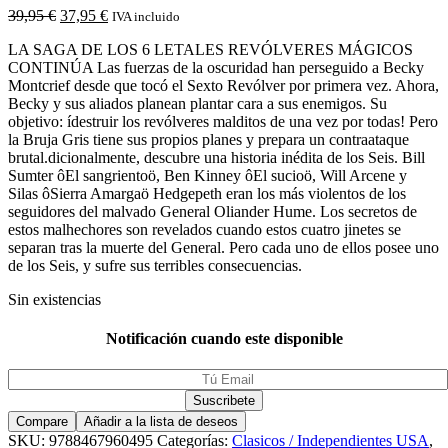
39,95
€
37,95
€
IVA incluido
LA SAGA DE LOS 6 LETALES REVÓLVERES MÁGICOS
CONTINÚA Las fuerzas de la oscuridad han perseguido a Becky
Montcrief desde que tocó el Sexto Revólver por primera vez. Ahora,
Becky y sus aliados planean plantar cara a sus enemigos. Su
objetivo: ídestruir los revólveres malditos de una vez por todas! Pero
la Bruja Gris tiene sus propios planes y prepara un contraataque
brutal.dicionalmente, descubre una historia inédita de los Seis. Bill
Sumter ôEl sangrientoö, Ben Kinney ôEl sucioö, Will Arcene y
Silas ôSierra Amargaö Hedgepeth eran los más violentos de los
seguidores del malvado General Oliander Hume. Los secretos de
estos malhechores son revelados cuando estos cuatro jinetes se
separan tras la muerte del General. Pero cada uno de ellos posee uno
de los Seis, y sufre sus terribles consecuencias.
Sin existencias
Notificación cuando este disponible
Compare
Añadir a la lista de deseos
SKU:
9788467960495
Categorías:
Clasicos / Independientes USA
,