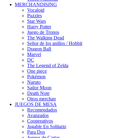
MERCHANDISING
Vocaloid
Puzzles
Star Wars
Harry Potter
Juego de Tronos
The Walking Dead
Señor de los anillos / Hobbit
Dragon Ball
Marvel
DC
The Legend of Zelda
One piece
Pokémon
Naruto
Sailor Moon
Death Note
Otros merchan
JUEGOS DE MESA
Recomendados
Avanzados
Cooperativos
Jugable En Solitario
Para Dos
Juegos de Cartas