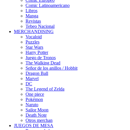
Cómic Europeo
Comic Latinoamericano
Libros
Manga
Revistas
Tebeo Nacional
MERCHANDISING
Vocaloid
Puzzles
Star Wars
Harry Potter
Juego de Tronos
The Walking Dead
Señor de los anillos / Hobbit
Dragon Ball
Marvel
DC
The Legend of Zelda
One piece
Pokémon
Naruto
Sailor Moon
Death Note
Otros merchan
JUEGOS DE MESA