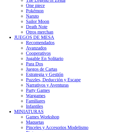
The Legend of Zelda
One piece
Pokémon
Naruto
Sailor Moon
Death Note
Otros merchan
JUEGOS DE MESA
Recomendados
Avanzados
Cooperativos
Jugable En Solitario
Para Dos
Juegos de Cartas
Estrategia y Gestión
Puzzles, Deducción y Escape
Narrativos y Aventuras
Party Games
Wargames
Familiares
Infantiles
MINIATURAS
Games Workshop
Maquetas
Pinceles y Accesorios Modelismo