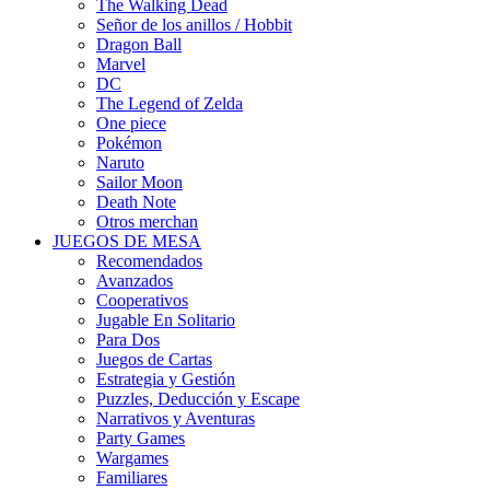
The Walking Dead
Señor de los anillos / Hobbit
Dragon Ball
Marvel
DC
The Legend of Zelda
One piece
Pokémon
Naruto
Sailor Moon
Death Note
Otros merchan
JUEGOS DE MESA
Recomendados
Avanzados
Cooperativos
Jugable En Solitario
Para Dos
Juegos de Cartas
Estrategia y Gestión
Puzzles, Deducción y Escape
Narrativos y Aventuras
Party Games
Wargames
Familiares