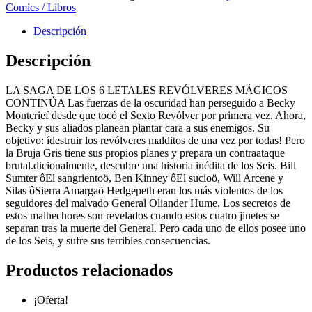
Comics / Libros
Descripción
Descripción
LA SAGA DE LOS 6 LETALES REVÓLVERES MÁGICOS
CONTINÚA Las fuerzas de la oscuridad han perseguido a Becky
Montcrief desde que tocó el Sexto Revólver por primera vez. Ahora,
Becky y sus aliados planean plantar cara a sus enemigos. Su
objetivo: ídestruir los revólveres malditos de una vez por todas! Pero
la Bruja Gris tiene sus propios planes y prepara un contraataque
brutal.dicionalmente, descubre una historia inédita de los Seis. Bill
Sumter ôEl sangrientoö, Ben Kinney ôEl sucioö, Will Arcene y
Silas ôSierra Amargaö Hedgepeth eran los más violentos de los
seguidores del malvado General Oliander Hume. Los secretos de
estos malhechores son revelados cuando estos cuatro jinetes se
separan tras la muerte del General. Pero cada uno de ellos posee uno
de los Seis, y sufre sus terribles consecuencias.
Productos relacionados
¡Oferta!