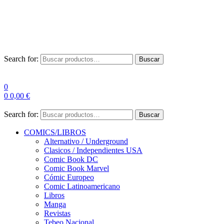
Envío Gratis a partir de 100€ para Península
Las entregas pueden sufrir demoras por alta demanda en las
empresas de mensajería.
Search for:
Buscar
0
0
0,00
€
Search for:
Buscar
COMICS/LIBROS
Alternativo / Underground
Clasicos / Independientes USA
Comic Book DC
Comic Book Marvel
Cómic Europeo
Comic Latinoamericano
Libros
Manga
Revistas
Tebeo Nacional