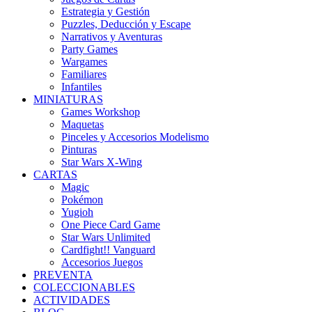
Estrategia y Gestión
Puzzles, Deducción y Escape
Narrativos y Aventuras
Party Games
Wargames
Familiares
Infantiles
MINIATURAS
Games Workshop
Maquetas
Pinceles y Accesorios Modelismo
Pinturas
Star Wars X-Wing
CARTAS
Magic
Pokémon
Yugioh
One Piece Card Game
Star Wars Unlimited
Cardfight!! Vanguard
Accesorios Juegos
PREVENTA
COLECCIONABLES
ACTIVIDADES