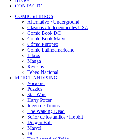
BLOG
CONTACTO
COMICS/LIBROS
Alternativo / Underground
Clasicos / Independientes USA
Comic Book DC
Comic Book Marvel
Cómic Europeo
Comic Latinoamericano
Libros
Manga
Revistas
Tebeo Nacional
MERCHANDISING
Vocaloid
Puzzles
Star Wars
Harry Potter
Juego de Tronos
The Walking Dead
Señor de los anillos / Hobbit
Dragon Ball
Marvel
DC