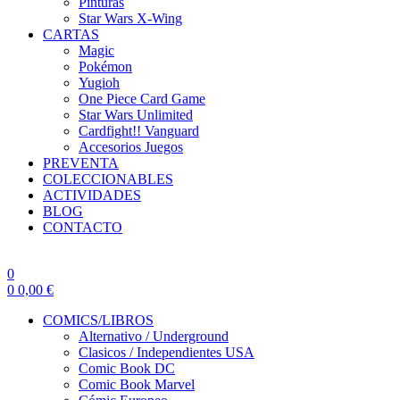
Pinturas
Star Wars X-Wing
CARTAS
Magic
Pokémon
Yugioh
One Piece Card Game
Star Wars Unlimited
Cardfight!! Vanguard
Accesorios Juegos
PREVENTA
COLECCIONABLES
ACTIVIDADES
BLOG
CONTACTO
0
0
0,00
€
COMICS/LIBROS
Alternativo / Underground
Clasicos / Independientes USA
Comic Book DC
Comic Book Marvel