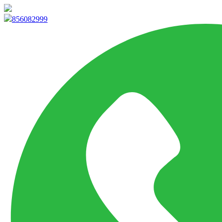
info@marketpvp.es
856082999