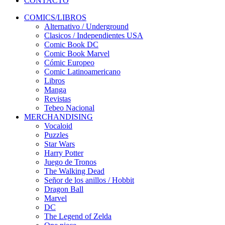
CONTACTO
COMICS/LIBROS
Alternativo / Underground
Clasicos / Independientes USA
Comic Book DC
Comic Book Marvel
Cómic Europeo
Comic Latinoamericano
Libros
Manga
Revistas
Tebeo Nacional
MERCHANDISING
Vocaloid
Puzzles
Star Wars
Harry Potter
Juego de Tronos
The Walking Dead
Señor de los anillos / Hobbit
Dragon Ball
Marvel
DC
The Legend of Zelda