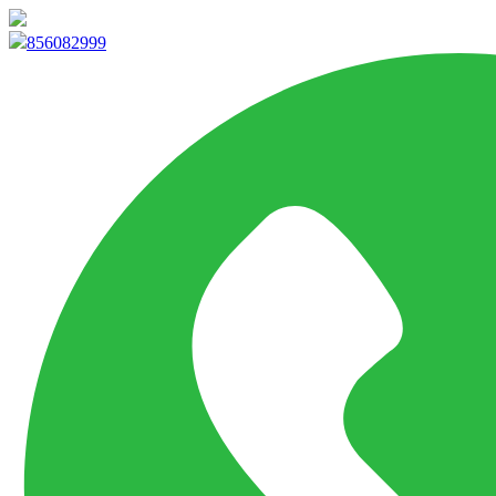
info@marketpvp.es
856082999