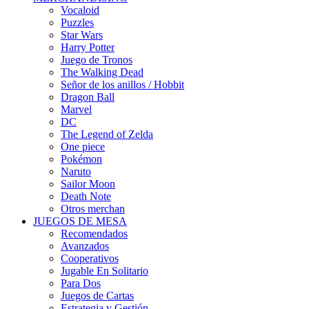
Vocaloid
Puzzles
Star Wars
Harry Potter
Juego de Tronos
The Walking Dead
Señor de los anillos / Hobbit
Dragon Ball
Marvel
DC
The Legend of Zelda
One piece
Pokémon
Naruto
Sailor Moon
Death Note
Otros merchan
JUEGOS DE MESA
Recomendados
Avanzados
Cooperativos
Jugable En Solitario
Para Dos
Juegos de Cartas
Estrategia y Gestión