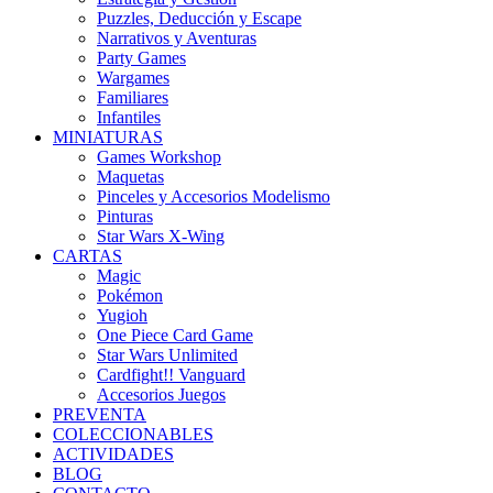
Puzzles, Deducción y Escape
Narrativos y Aventuras
Party Games
Wargames
Familiares
Infantiles
MINIATURAS
Games Workshop
Maquetas
Pinceles y Accesorios Modelismo
Pinturas
Star Wars X-Wing
CARTAS
Magic
Pokémon
Yugioh
One Piece Card Game
Star Wars Unlimited
Cardfight!! Vanguard
Accesorios Juegos
PREVENTA
COLECCIONABLES
ACTIVIDADES
BLOG