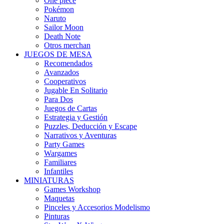
One piece
Pokémon
Naruto
Sailor Moon
Death Note
Otros merchan
JUEGOS DE MESA
Recomendados
Avanzados
Cooperativos
Jugable En Solitario
Para Dos
Juegos de Cartas
Estrategia y Gestión
Puzzles, Deducción y Escape
Narrativos y Aventuras
Party Games
Wargames
Familiares
Infantiles
MINIATURAS
Games Workshop
Maquetas
Pinceles y Accesorios Modelismo
Pinturas