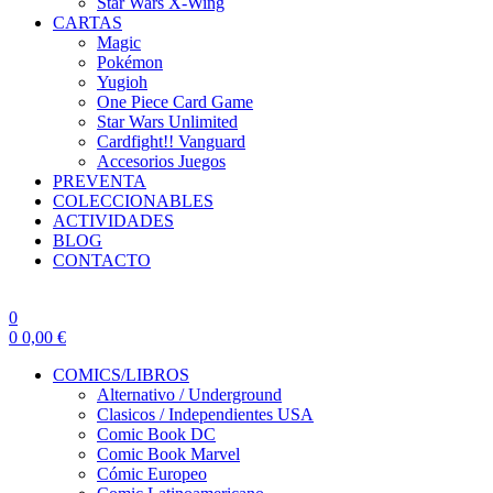
Star Wars X-Wing
CARTAS
Magic
Pokémon
Yugioh
One Piece Card Game
Star Wars Unlimited
Cardfight!! Vanguard
Accesorios Juegos
PREVENTA
COLECCIONABLES
ACTIVIDADES
BLOG
CONTACTO
0
0
0,00
€
COMICS/LIBROS
Alternativo / Underground
Clasicos / Independientes USA
Comic Book DC
Comic Book Marvel
Cómic Europeo