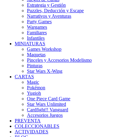
Estrategia y Gestión
Puzzles, Deducción y Escape
Narrativos y Aventuras
Party Games
Wargames
Familiares
Infantiles
MINIATURAS
Games Workshop
Maquetas
Pinceles y Accesorios Modelismo
Pinturas
Star Wars X-Wing
CARTAS
Magic
Pokémon
Yugioh
One Piece Card Game
Star Wars Unlimited
Cardfight!! Vanguard
Accesorios Juegos
PREVENTA
COLECCIONABLES
ACTIVIDADES