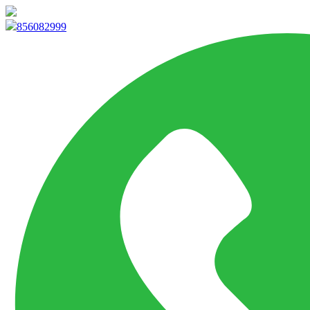
info@marketpvp.es
856082999