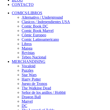
BLOG
CONTACTO
COMICS/LIBROS
Alternativo / Underground
Clasicos / Independientes USA
Comic Book DC
Comic Book Marvel
Cómic Europeo
Comic Latinoamericano
Libros
Manga
Revistas
Tebeo Nacional
MERCHANDISING
Vocaloid
Puzzles
Star Wars
Harry Potter
Juego de Tronos
The Walking Dead
Señor de los anillos / Hobbit
Dragon Ball
Marvel
DC