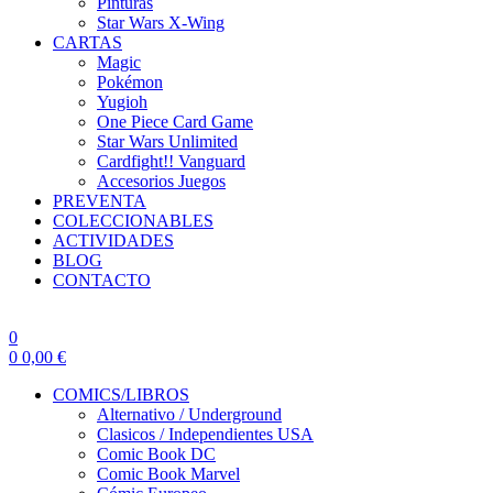
Pinturas
Star Wars X-Wing
CARTAS
Magic
Pokémon
Yugioh
One Piece Card Game
Star Wars Unlimited
Cardfight!! Vanguard
Accesorios Juegos
PREVENTA
COLECCIONABLES
ACTIVIDADES
BLOG
CONTACTO
0
0
0,00
€
COMICS/LIBROS
Alternativo / Underground
Clasicos / Independientes USA
Comic Book DC
Comic Book Marvel