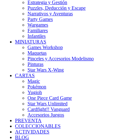
Estrategia y Gestión
Puzzles, Deducción y Escape
Narrativos y Aventuras
Party Games
Wargames
Familiares
Infantiles
MINIATURAS
Games Workshop
Maquetas
Pinceles y Accesorios Modelismo
Pinturas
Star Wars X-Wing
CARTAS
Magic
Pokémon
Yugioh
One Piece Card Game
Star Wars Unlimited
Cardfight!! Vanguard
Accesorios Juegos
PREVENTA
COLECCIONABLES
ACTIVIDADES
BLOG