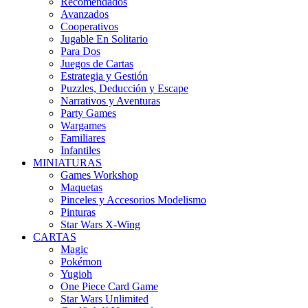
Recomendados
Avanzados
Cooperativos
Jugable En Solitario
Para Dos
Juegos de Cartas
Estrategia y Gestión
Puzzles, Deducción y Escape
Narrativos y Aventuras
Party Games
Wargames
Familiares
Infantiles
MINIATURAS
Games Workshop
Maquetas
Pinceles y Accesorios Modelismo
Pinturas
Star Wars X-Wing
CARTAS
Magic
Pokémon
Yugioh
One Piece Card Game
Star Wars Unlimited