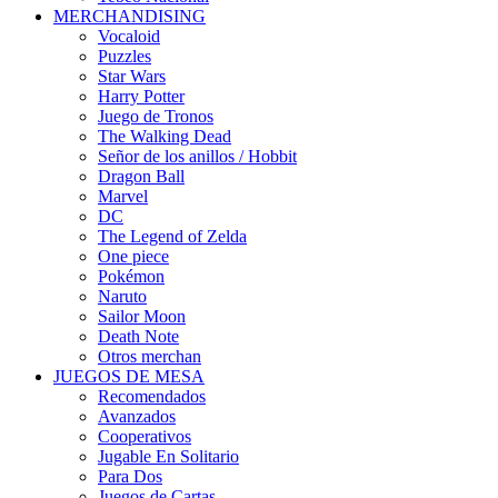
MERCHANDISING
Vocaloid
Puzzles
Star Wars
Harry Potter
Juego de Tronos
The Walking Dead
Señor de los anillos / Hobbit
Dragon Ball
Marvel
DC
The Legend of Zelda
One piece
Pokémon
Naruto
Sailor Moon
Death Note
Otros merchan
JUEGOS DE MESA
Recomendados
Avanzados
Cooperativos
Jugable En Solitario
Para Dos
Juegos de Cartas