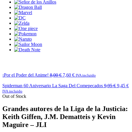
¡Por el Poder del Anime!
8,00
€
7,60
€
IVA incluido
Spiderman 60 Aniversario La Saga Del Comepecados
9,95
€
9,45
€
IVA incluido
Out of Stock
Grandes autores de la Liga de la Justicia:
Keith Giffen, J.M. Dematteis y Kevin
Maguire – JLI