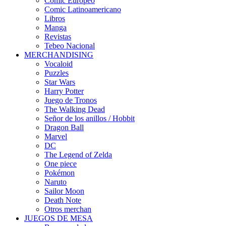
Cómic Europeo
Comic Latinoamericano
Libros
Manga
Revistas
Tebeo Nacional
MERCHANDISING
Vocaloid
Puzzles
Star Wars
Harry Potter
Juego de Tronos
The Walking Dead
Señor de los anillos / Hobbit
Dragon Ball
Marvel
DC
The Legend of Zelda
One piece
Pokémon
Naruto
Sailor Moon
Death Note
Otros merchan
JUEGOS DE MESA