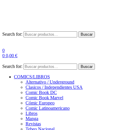
Envío Gratis a partir de 100€ para Península
Las entregas pueden sufrir demoras por alta demanda en las
empresas de mensajería.
Search for:
Buscar
0
0
0,00
€
Search for:
Buscar
COMICS/LIBROS
Alternativo / Underground
Clasicos / Independientes USA
Comic Book DC
Comic Book Marvel
Cómic Europeo
Comic Latinoamericano
Libros
Manga
Revistas
Tebeo Nacional