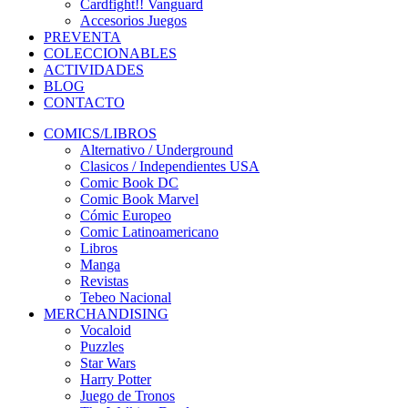
Cardfight!! Vanguard
Accesorios Juegos
PREVENTA
COLECCIONABLES
ACTIVIDADES
BLOG
CONTACTO
COMICS/LIBROS
Alternativo / Underground
Clasicos / Independientes USA
Comic Book DC
Comic Book Marvel
Cómic Europeo
Comic Latinoamericano
Libros
Manga
Revistas
Tebeo Nacional
MERCHANDISING
Vocaloid
Puzzles
Star Wars
Harry Potter
Juego de Tronos