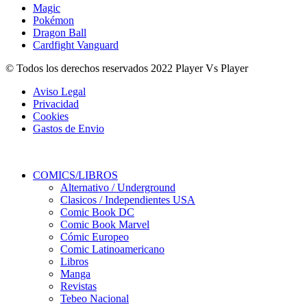
Magic
Pokémon
Dragon Ball
Cardfight Vanguard
© Todos los derechos reservados 2022 Player Vs Player
Aviso Legal
Privacidad
Cookies
Gastos de Envio
COMICS/LIBROS
Alternativo / Underground
Clasicos / Independientes USA
Comic Book DC
Comic Book Marvel
Cómic Europeo
Comic Latinoamericano
Libros
Manga
Revistas
Tebeo Nacional