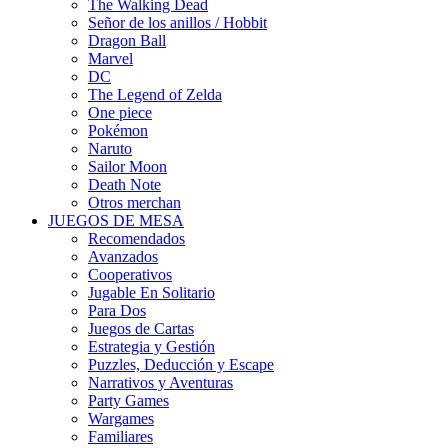
The Walking Dead
Señor de los anillos / Hobbit
Dragon Ball
Marvel
DC
The Legend of Zelda
One piece
Pokémon
Naruto
Sailor Moon
Death Note
Otros merchan
JUEGOS DE MESA
Recomendados
Avanzados
Cooperativos
Jugable En Solitario
Para Dos
Juegos de Cartas
Estrategia y Gestión
Puzzles, Deducción y Escape
Narrativos y Aventuras
Party Games
Wargames
Familiares