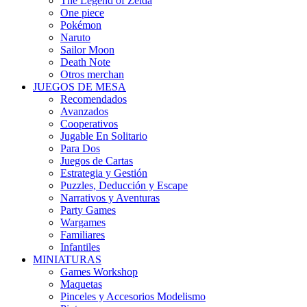
The Legend of Zelda
One piece
Pokémon
Naruto
Sailor Moon
Death Note
Otros merchan
JUEGOS DE MESA
Recomendados
Avanzados
Cooperativos
Jugable En Solitario
Para Dos
Juegos de Cartas
Estrategia y Gestión
Puzzles, Deducción y Escape
Narrativos y Aventuras
Party Games
Wargames
Familiares
Infantiles
MINIATURAS
Games Workshop
Maquetas
Pinceles y Accesorios Modelismo