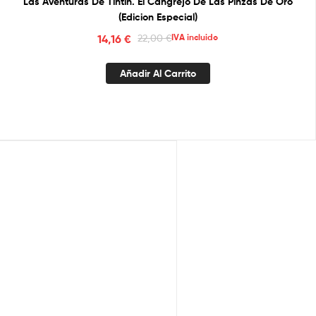
Las Aventuras De Tintin. El Cangrejo De Las Pinzas De Oro
(Edicion Especial)
14,16
€
22,00
€
IVA incluido
Añadir Al Carrito