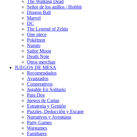
The Walking Dead
Señor de los anillos / Hobbit
Dragon Ball
Marvel
DC
The Legend of Zelda
One piece
Pokémon
Naruto
Sailor Moon
Death Note
Otros merchan
JUEGOS DE MESA
Recomendados
Avanzados
Cooperativos
Jugable En Solitario
Para Dos
Juegos de Cartas
Estrategia y Gestión
Puzzles, Deducción y Escape
Narrativos y Aventuras
Party Games
Wargames
Familiares