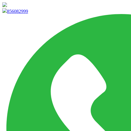
info@marketpvp.es
856082999