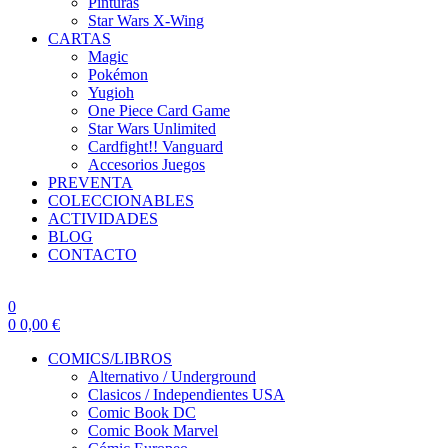
Pinturas
Star Wars X-Wing
CARTAS
Magic
Pokémon
Yugioh
One Piece Card Game
Star Wars Unlimited
Cardfight!! Vanguard
Accesorios Juegos
PREVENTA
COLECCIONABLES
ACTIVIDADES
BLOG
CONTACTO
0
0
0,00
€
COMICS/LIBROS
Alternativo / Underground
Clasicos / Independientes USA
Comic Book DC
Comic Book Marvel