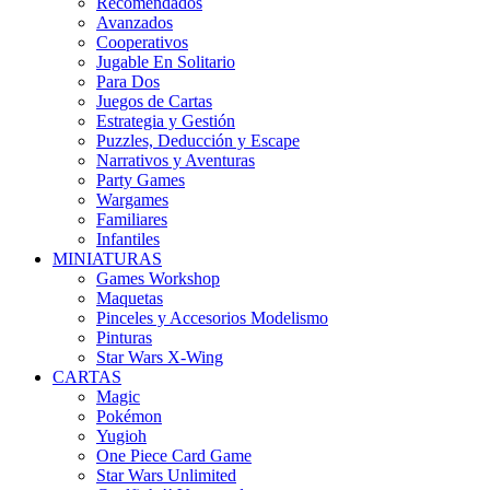
Recomendados
Avanzados
Cooperativos
Jugable En Solitario
Para Dos
Juegos de Cartas
Estrategia y Gestión
Puzzles, Deducción y Escape
Narrativos y Aventuras
Party Games
Wargames
Familiares
Infantiles
MINIATURAS
Games Workshop
Maquetas
Pinceles y Accesorios Modelismo
Pinturas
Star Wars X-Wing
CARTAS
Magic
Pokémon
Yugioh
One Piece Card Game
Star Wars Unlimited