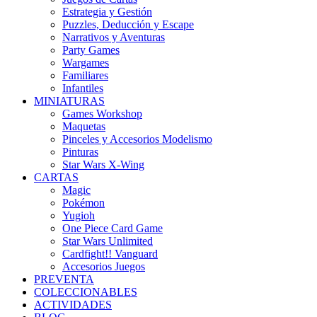
Estrategia y Gestión
Puzzles, Deducción y Escape
Narrativos y Aventuras
Party Games
Wargames
Familiares
Infantiles
MINIATURAS
Games Workshop
Maquetas
Pinceles y Accesorios Modelismo
Pinturas
Star Wars X-Wing
CARTAS
Magic
Pokémon
Yugioh
One Piece Card Game
Star Wars Unlimited
Cardfight!! Vanguard
Accesorios Juegos
PREVENTA
COLECCIONABLES
ACTIVIDADES