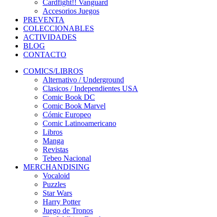
Cardfight!! Vanguard
Accesorios Juegos
PREVENTA
COLECCIONABLES
ACTIVIDADES
BLOG
CONTACTO
COMICS/LIBROS
Alternativo / Underground
Clasicos / Independientes USA
Comic Book DC
Comic Book Marvel
Cómic Europeo
Comic Latinoamericano
Libros
Manga
Revistas
Tebeo Nacional
MERCHANDISING
Vocaloid
Puzzles
Star Wars
Harry Potter
Juego de Tronos