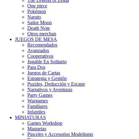
The Legend of Zelda
One piece
Pokémon
Naruto
Sailor Moon
Death Note
Otros merchan
JUEGOS DE MESA
Recomendados
Avanzados
Cooperativos
Jugable En Solitario
Para Dos
Juegos de Cartas
Estrategia y Gestión
Puzzles, Deducción y Escape
Narrativos y Aventuras
Party Games
Wargames
Familiares
Infantiles
MINIATURAS
Games Workshop
Maquetas
Pinceles y Accesorios Modelismo