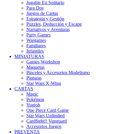
Jugable En Solitario
Para Dos
Juegos de Cartas
Estrategia y Gestión
Puzzles, Deducción y Escape
Narrativos y Aventuras
Party Games
Wargames
Familiares
Infantiles
MINIATURAS
Games Workshop
Maquetas
Pinceles y Accesorios Modelismo
Pinturas
Star Wars X-Wing
CARTAS
Magic
Pokémon
Yugioh
One Piece Card Game
Star Wars Unlimited
Cardfight!! Vanguard
Accesorios Juegos
PREVENTA