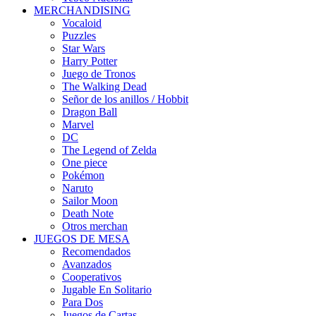
MERCHANDISING
Vocaloid
Puzzles
Star Wars
Harry Potter
Juego de Tronos
The Walking Dead
Señor de los anillos / Hobbit
Dragon Ball
Marvel
DC
The Legend of Zelda
One piece
Pokémon
Naruto
Sailor Moon
Death Note
Otros merchan
JUEGOS DE MESA
Recomendados
Avanzados
Cooperativos
Jugable En Solitario
Para Dos
Juegos de Cartas