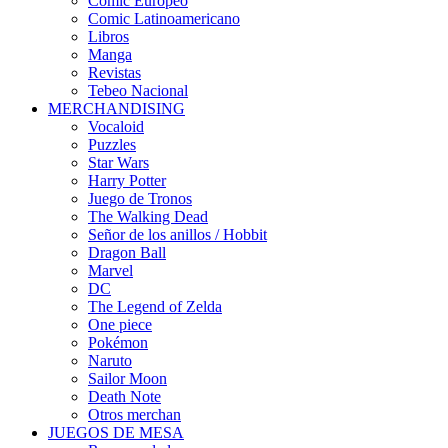
Cómic Europeo
Comic Latinoamericano
Libros
Manga
Revistas
Tebeo Nacional
MERCHANDISING
Vocaloid
Puzzles
Star Wars
Harry Potter
Juego de Tronos
The Walking Dead
Señor de los anillos / Hobbit
Dragon Ball
Marvel
DC
The Legend of Zelda
One piece
Pokémon
Naruto
Sailor Moon
Death Note
Otros merchan
JUEGOS DE MESA