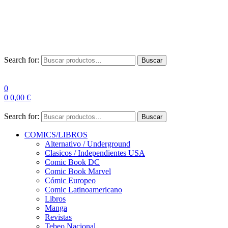
Envío Gratis a partir de 100€ para Península
Las entregas pueden sufrir demoras por alta demanda en las
empresas de mensajería.
Search for:
Buscar
0
0
0,00
€
Search for:
Buscar
COMICS/LIBROS
Alternativo / Underground
Clasicos / Independientes USA
Comic Book DC
Comic Book Marvel
Cómic Europeo
Comic Latinoamericano
Libros
Manga
Revistas
Tebeo Nacional