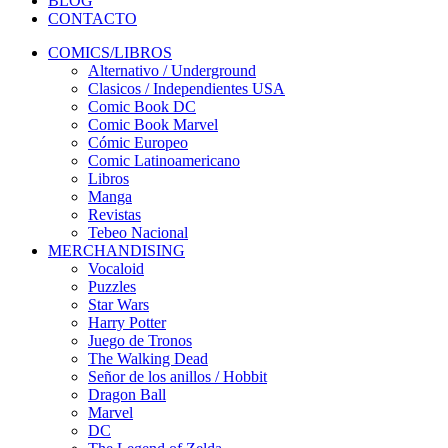
BLOG
CONTACTO
COMICS/LIBROS
Alternativo / Underground
Clasicos / Independientes USA
Comic Book DC
Comic Book Marvel
Cómic Europeo
Comic Latinoamericano
Libros
Manga
Revistas
Tebeo Nacional
MERCHANDISING
Vocaloid
Puzzles
Star Wars
Harry Potter
Juego de Tronos
The Walking Dead
Señor de los anillos / Hobbit
Dragon Ball
Marvel
DC