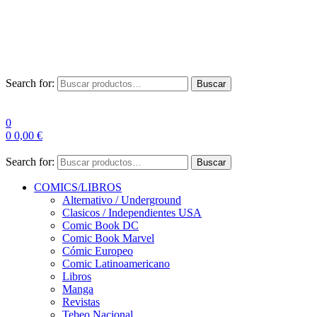
Envío Gratis a partir de 100€ para Península
Las entregas pueden sufrir demoras por alta demanda en las
empresas de mensajería.
Search for:
Buscar
0
0
0,00
€
Search for:
Buscar
COMICS/LIBROS
Alternativo / Underground
Clasicos / Independientes USA
Comic Book DC
Comic Book Marvel
Cómic Europeo
Comic Latinoamericano
Libros
Manga
Revistas
Tebeo Nacional