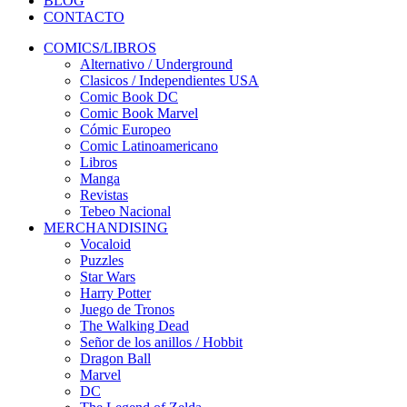
BLOG
CONTACTO
COMICS/LIBROS
Alternativo / Underground
Clasicos / Independientes USA
Comic Book DC
Comic Book Marvel
Cómic Europeo
Comic Latinoamericano
Libros
Manga
Revistas
Tebeo Nacional
MERCHANDISING
Vocaloid
Puzzles
Star Wars
Harry Potter
Juego de Tronos
The Walking Dead
Señor de los anillos / Hobbit
Dragon Ball
Marvel
DC