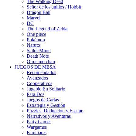
The Walking Dead
Señor de los anillos / Hobbit
Dragon Ball
Marvel
DC
The Legend of Zelda
One piece
Pokémon
Naruto
Sailor Moon
Death Note
Otros merchan
JUEGOS DE MESA
Recomendados
Avanzados
Cooperativos
Jugable En Solitario
Para Dos
Juegos de Cartas
Estrategia y Gestión
Puzzles, Deducción y Escape
Narrativos y Aventuras
Party Games
Wargames
Familiares