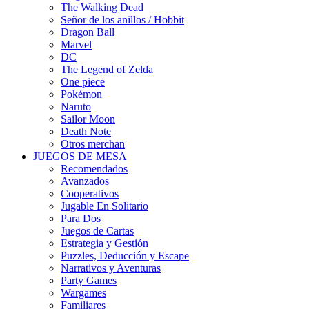
The Walking Dead
Señor de los anillos / Hobbit
Dragon Ball
Marvel
DC
The Legend of Zelda
One piece
Pokémon
Naruto
Sailor Moon
Death Note
Otros merchan
JUEGOS DE MESA
Recomendados
Avanzados
Cooperativos
Jugable En Solitario
Para Dos
Juegos de Cartas
Estrategia y Gestión
Puzzles, Deducción y Escape
Narrativos y Aventuras
Party Games
Wargames
Familiares