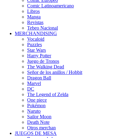
Cómic Europeo
Comic Latinoamericano
Libros
Manga
Revistas
Tebeo Nacional
MERCHANDISING
Vocaloid
Puzzles
Star Wars
Harry Potter
Juego de Tronos
The Walking Dead
Señor de los anillos / Hobbit
Dragon Ball
Marvel
DC
The Legend of Zelda
One piece
Pokémon
Naruto
Sailor Moon
Death Note
Otros merchan
JUEGOS DE MESA