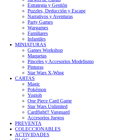
Estrategia y Gestión
Puzzles, Deducción y Escape
Narrativos y Aventuras
Party Games
Wargames
Familiares
Infantiles
MINIATURAS
Games Workshop
Maquetas
Pinceles y Accesorios Modelismo
Pinturas
Star Wars X-Wing
CARTAS
Magic
Pokémon
Yugioh
One Piece Card Game
Star Wars Unlimited
Cardfight!! Vanguard
Accesorios Juegos
PREVENTA
COLECCIONABLES
ACTIVIDADES