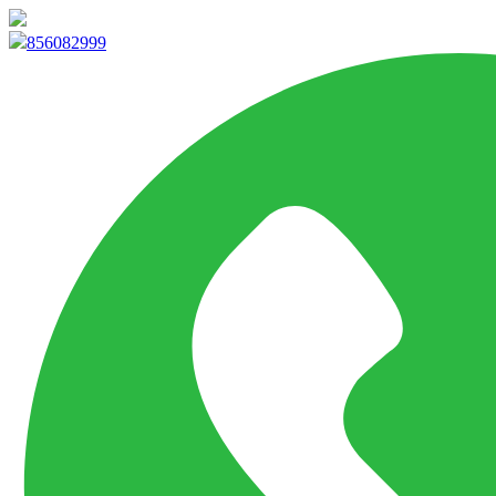
info@marketpvp.es
856082999