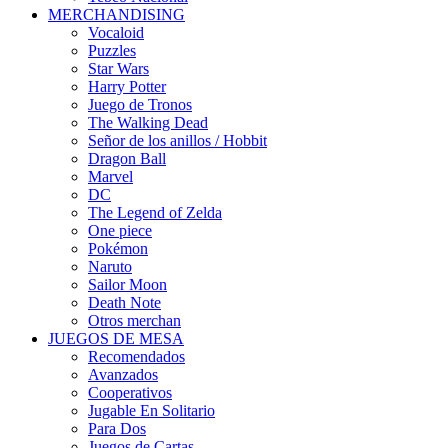
MERCHANDISING
Vocaloid
Puzzles
Star Wars
Harry Potter
Juego de Tronos
The Walking Dead
Señor de los anillos / Hobbit
Dragon Ball
Marvel
DC
The Legend of Zelda
One piece
Pokémon
Naruto
Sailor Moon
Death Note
Otros merchan
JUEGOS DE MESA
Recomendados
Avanzados
Cooperativos
Jugable En Solitario
Para Dos
Juegos de Cartas