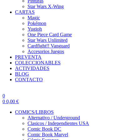
Pinturas
Star Wars X-Wing
CARTAS
Magic
Pokémon
Yugioh
One Piece Card Game
Star Wars Unlimited
Cardfight!! Vanguard
Accesorios Juegos
PREVENTA
COLECCIONABLES
ACTIVIDADES
BLOG
CONTACTO
0
0
0,00
€
COMICS/LIBROS
Alternativo / Underground
Clasicos / Independientes USA
Comic Book DC
Comic Book Marvel