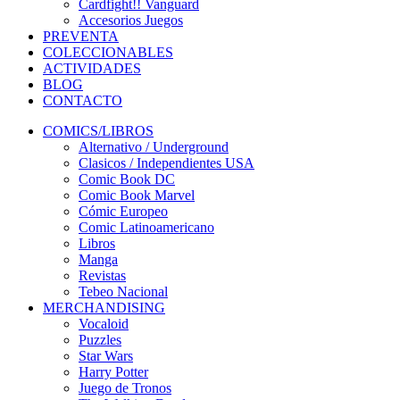
Cardfight!! Vanguard
Accesorios Juegos
PREVENTA
COLECCIONABLES
ACTIVIDADES
BLOG
CONTACTO
COMICS/LIBROS
Alternativo / Underground
Clasicos / Independientes USA
Comic Book DC
Comic Book Marvel
Cómic Europeo
Comic Latinoamericano
Libros
Manga
Revistas
Tebeo Nacional
MERCHANDISING
Vocaloid
Puzzles
Star Wars
Harry Potter
Juego de Tronos