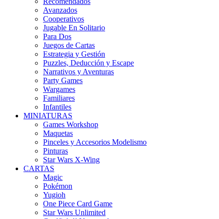
Recomendados
Avanzados
Cooperativos
Jugable En Solitario
Para Dos
Juegos de Cartas
Estrategia y Gestión
Puzzles, Deducción y Escape
Narrativos y Aventuras
Party Games
Wargames
Familiares
Infantiles
MINIATURAS
Games Workshop
Maquetas
Pinceles y Accesorios Modelismo
Pinturas
Star Wars X-Wing
CARTAS
Magic
Pokémon
Yugioh
One Piece Card Game
Star Wars Unlimited