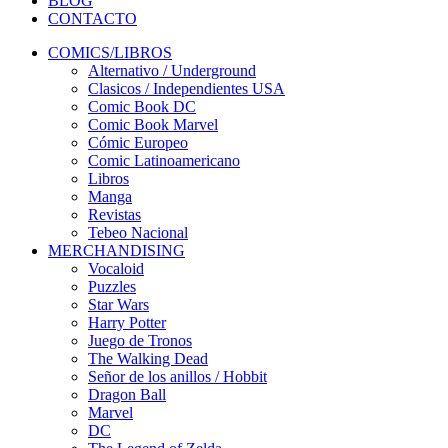
BLOG
CONTACTO
COMICS/LIBROS
Alternativo / Underground
Clasicos / Independientes USA
Comic Book DC
Comic Book Marvel
Cómic Europeo
Comic Latinoamericano
Libros
Manga
Revistas
Tebeo Nacional
MERCHANDISING
Vocaloid
Puzzles
Star Wars
Harry Potter
Juego de Tronos
The Walking Dead
Señor de los anillos / Hobbit
Dragon Ball
Marvel
DC