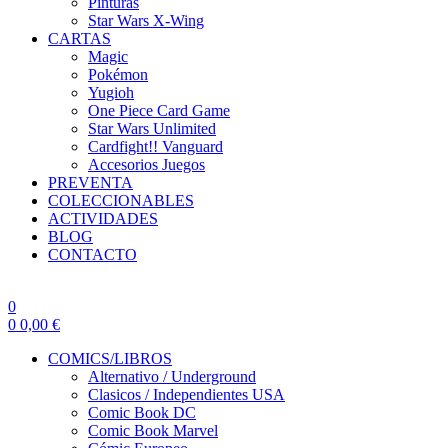
Pinturas
Star Wars X-Wing
CARTAS
Magic
Pokémon
Yugioh
One Piece Card Game
Star Wars Unlimited
Cardfight!! Vanguard
Accesorios Juegos
PREVENTA
COLECCIONABLES
ACTIVIDADES
BLOG
CONTACTO
0
0
0,00
€
COMICS/LIBROS
Alternativo / Underground
Clasicos / Independientes USA
Comic Book DC
Comic Book Marvel