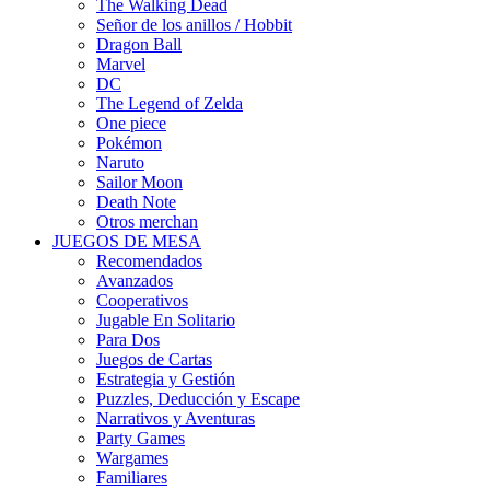
The Walking Dead
Señor de los anillos / Hobbit
Dragon Ball
Marvel
DC
The Legend of Zelda
One piece
Pokémon
Naruto
Sailor Moon
Death Note
Otros merchan
JUEGOS DE MESA
Recomendados
Avanzados
Cooperativos
Jugable En Solitario
Para Dos
Juegos de Cartas
Estrategia y Gestión
Puzzles, Deducción y Escape
Narrativos y Aventuras
Party Games
Wargames
Familiares