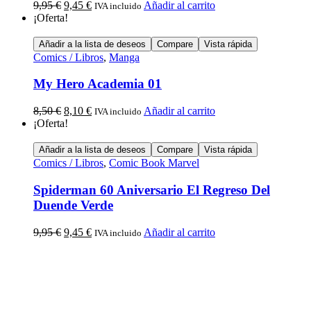
9,95
€
9,45
€
Añadir al carrito
IVA incluido
¡Oferta!
Añadir a la lista de deseos
Compare
Vista rápida
Comics / Libros
,
Manga
My Hero Academia 01
8,50
€
8,10
€
Añadir al carrito
IVA incluido
¡Oferta!
Añadir a la lista de deseos
Compare
Vista rápida
Comics / Libros
,
Comic Book Marvel
Spiderman 60 Aniversario El Regreso Del
Duende Verde
9,95
€
9,45
€
Añadir al carrito
IVA incluido
Calle Descalzos, 1,
11401 Jerez de la Frontera, Cádiz