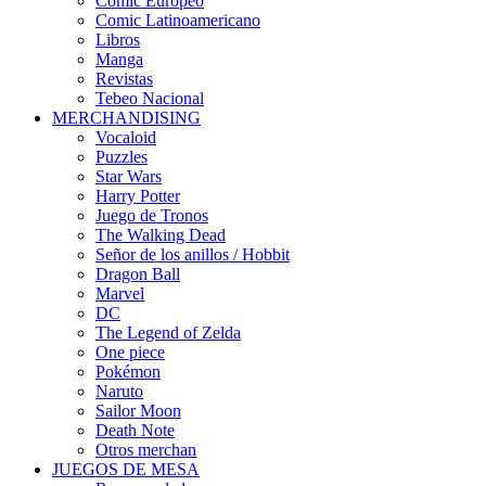
Cómic Europeo
Comic Latinoamericano
Libros
Manga
Revistas
Tebeo Nacional
MERCHANDISING
Vocaloid
Puzzles
Star Wars
Harry Potter
Juego de Tronos
The Walking Dead
Señor de los anillos / Hobbit
Dragon Ball
Marvel
DC
The Legend of Zelda
One piece
Pokémon
Naruto
Sailor Moon
Death Note
Otros merchan
JUEGOS DE MESA