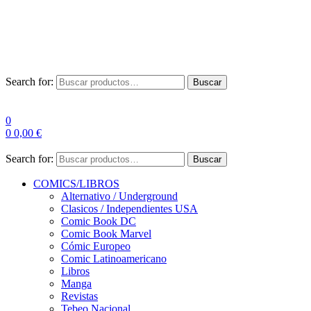
Envío Gratis a partir de 100€ para Península
Las entregas pueden sufrir demoras por alta demanda en las
empresas de mensajería.
Search for:
Buscar
0
0
0,00
€
Search for:
Buscar
COMICS/LIBROS
Alternativo / Underground
Clasicos / Independientes USA
Comic Book DC
Comic Book Marvel
Cómic Europeo
Comic Latinoamericano
Libros
Manga
Revistas
Tebeo Nacional