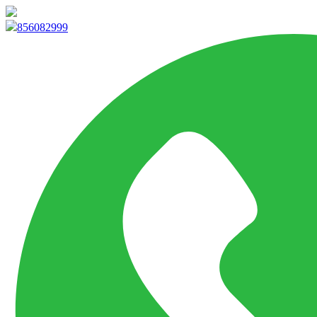
info@marketpvp.es
856082999