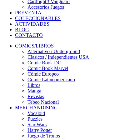
Cardfight!! Vanguard
Accesorios Juegos
PREVENTA
COLECCIONABLES
ACTIVIDADES
BLOG
CONTACTO
COMICS/LIBROS
Alternativo / Underground
Clasicos / Independientes USA
Comic Book DC
Comic Book Marvel
Cómic Europeo
Comic Latinoamericano
Libros
Manga
Revistas
Tebeo Nacional
MERCHANDISING
Vocaloid
Puzzles
Star Wars
Harry Potter
Juego de Tronos