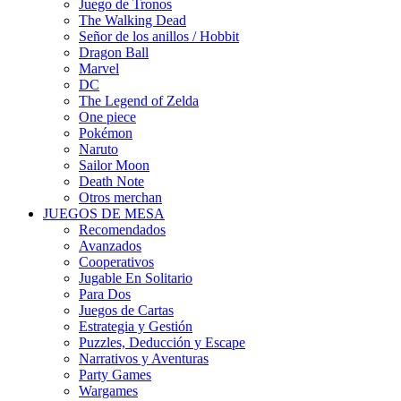
Juego de Tronos
The Walking Dead
Señor de los anillos / Hobbit
Dragon Ball
Marvel
DC
The Legend of Zelda
One piece
Pokémon
Naruto
Sailor Moon
Death Note
Otros merchan
JUEGOS DE MESA
Recomendados
Avanzados
Cooperativos
Jugable En Solitario
Para Dos
Juegos de Cartas
Estrategia y Gestión
Puzzles, Deducción y Escape
Narrativos y Aventuras
Party Games
Wargames