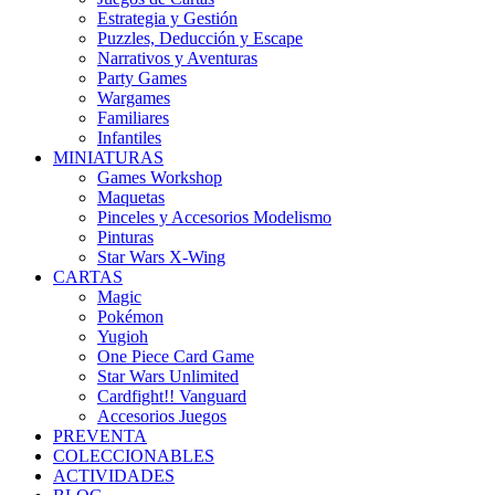
Estrategia y Gestión
Puzzles, Deducción y Escape
Narrativos y Aventuras
Party Games
Wargames
Familiares
Infantiles
MINIATURAS
Games Workshop
Maquetas
Pinceles y Accesorios Modelismo
Pinturas
Star Wars X-Wing
CARTAS
Magic
Pokémon
Yugioh
One Piece Card Game
Star Wars Unlimited
Cardfight!! Vanguard
Accesorios Juegos
PREVENTA
COLECCIONABLES
ACTIVIDADES