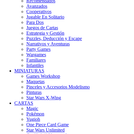
Recomendados
Avanzados
Cooperativos
Jugable En Solitario
Para Dos
Juegos de Cartas
Estrategia y Gestión
Puzzles, Deducción y Escape
Narrativos y Aventuras
Party Games
Wargames
Familiares
Infantiles
MINIATURAS
Games Workshop
Maquetas
Pinceles y Accesorios Modelismo
Pinturas
Star Wars X-Wing
CARTAS
Magic
Pokémon
Yugioh
One Piece Card Game
Star Wars Unlimited