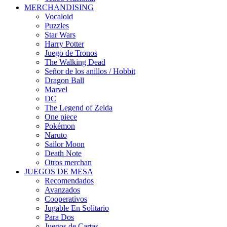
MERCHANDISING
Vocaloid
Puzzles
Star Wars
Harry Potter
Juego de Tronos
The Walking Dead
Señor de los anillos / Hobbit
Dragon Ball
Marvel
DC
The Legend of Zelda
One piece
Pokémon
Naruto
Sailor Moon
Death Note
Otros merchan
JUEGOS DE MESA
Recomendados
Avanzados
Cooperativos
Jugable En Solitario
Para Dos
Juegos de Cartas