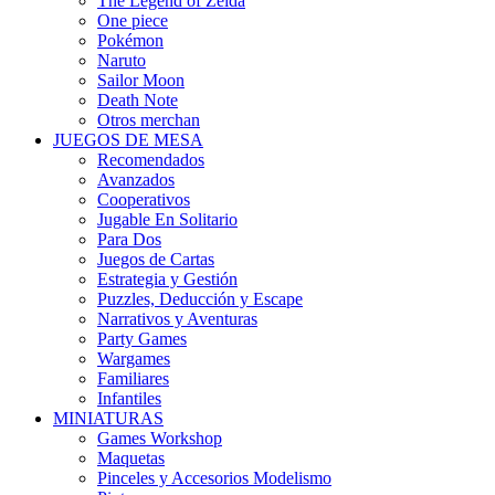
The Legend of Zelda
One piece
Pokémon
Naruto
Sailor Moon
Death Note
Otros merchan
JUEGOS DE MESA
Recomendados
Avanzados
Cooperativos
Jugable En Solitario
Para Dos
Juegos de Cartas
Estrategia y Gestión
Puzzles, Deducción y Escape
Narrativos y Aventuras
Party Games
Wargames
Familiares
Infantiles
MINIATURAS
Games Workshop
Maquetas
Pinceles y Accesorios Modelismo