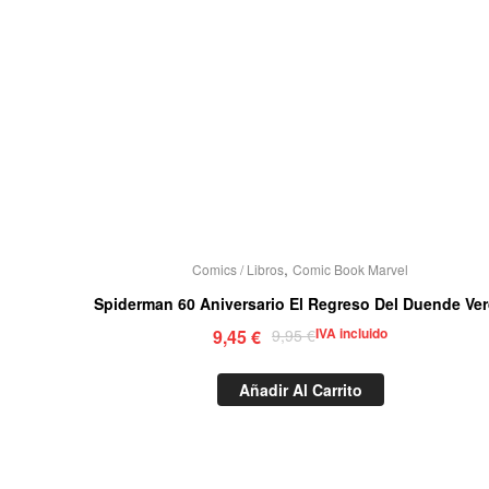
,
Comics / Libros
Comic Book Marvel
Spiderman 60 Aniversario El Regreso Del Duende Ve
IVA incluido
9,45
€
9,95
€
Añadir Al Carrito