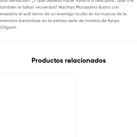
una bendición? ¿Y qué debería hacer Ryoichi si descubre… que a él
también le faltan recuerdos? Nachiyo Murayama ilustra con
maestría el sutil terror de un enemigo oculto en los huecos de la
memoria basándose en la exitosa serie de novelas de Kyoya
Origami.
Productos relacionados