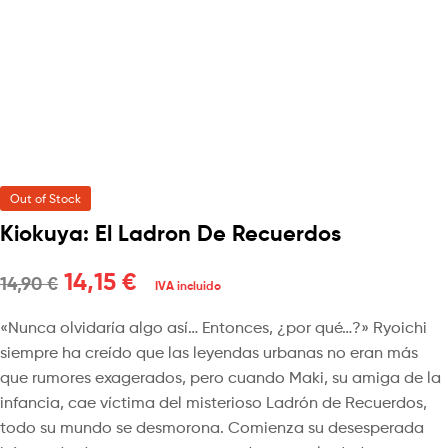
Out of Stock
Kiokuya: El Ladron De Recuerdos
14,15
€
14,90
€
IVA incluido
«Nunca olvidaría algo así… Entonces, ¿por qué…?» Ryoichi
siempre ha creído que las leyendas urbanas no eran más
que rumores exagerados, pero cuando Maki, su amiga de la
infancia, cae víctima del misterioso Ladrón de Recuerdos,
todo su mundo se desmorona. Comienza su desesperada