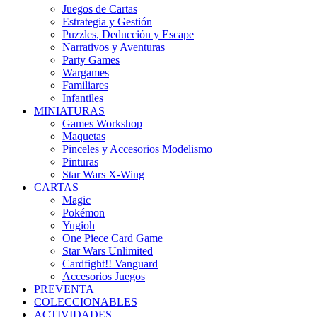
Juegos de Cartas
Estrategia y Gestión
Puzzles, Deducción y Escape
Narrativos y Aventuras
Party Games
Wargames
Familiares
Infantiles
MINIATURAS
Games Workshop
Maquetas
Pinceles y Accesorios Modelismo
Pinturas
Star Wars X-Wing
CARTAS
Magic
Pokémon
Yugioh
One Piece Card Game
Star Wars Unlimited
Cardfight!! Vanguard
Accesorios Juegos
PREVENTA
COLECCIONABLES
ACTIVIDADES