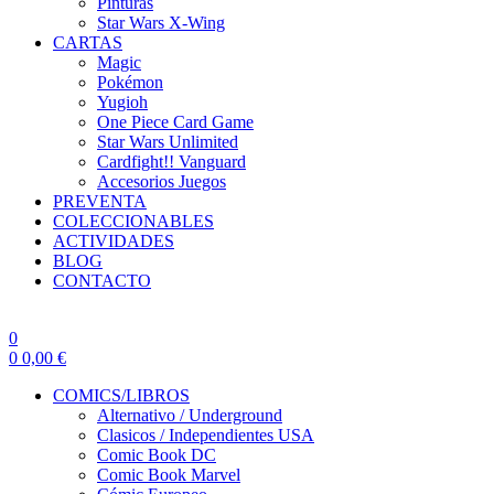
Pinturas
Star Wars X-Wing
CARTAS
Magic
Pokémon
Yugioh
One Piece Card Game
Star Wars Unlimited
Cardfight!! Vanguard
Accesorios Juegos
PREVENTA
COLECCIONABLES
ACTIVIDADES
BLOG
CONTACTO
0
0
0,00
€
COMICS/LIBROS
Alternativo / Underground
Clasicos / Independientes USA
Comic Book DC
Comic Book Marvel