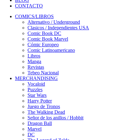
BLOG
CONTACTO
COMICS/LIBROS
Alternativo / Underground
Clasicos / Independientes USA
Comic Book DC
Comic Book Marvel
Cómic Europeo
Comic Latinoamericano
Libros
Manga
Revistas
Tebeo Nacional
MERCHANDISING
Vocaloid
Puzzles
Star Wars
Harry Potter
Juego de Tronos
The Walking Dead
Señor de los anillos / Hobbit
Dragon Ball
Marvel
DC