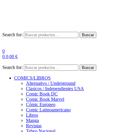
Envío Gratis a partir de 100€ para Península
Las entregas pueden sufrir demoras por alta demanda en las
empresas de mensajería.
Search for:
Buscar
0
0
0,00
€
Search for:
Buscar
COMICS/LIBROS
Alternativo / Underground
Clasicos / Independientes USA
Comic Book DC
Comic Book Marvel
Cómic Europeo
Comic Latinoamericano
Libros
Manga
Revistas
Tebeo Nacional