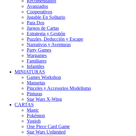
Recomendados
Avanzados
Cooperativos
Jugable En Solitario
Para Dos
Juegos de Cartas
Estrategia y Gestión
Puzzles, Deducción y Escape
Narrativos y Aventuras
Party Games
Wargames
Familiares
Infantiles
MINIATURAS
Games Workshop
Maquetas
Pinceles y Accesorios Modelismo
Pinturas
Star Wars X-Wing
CARTAS
Magic
Pokémon
Yugioh
One Piece Card Game
Star Wars Unlimited