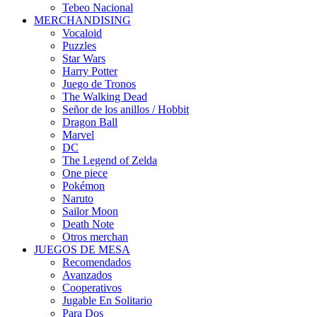
Tebeo Nacional
MERCHANDISING
Vocaloid
Puzzles
Star Wars
Harry Potter
Juego de Tronos
The Walking Dead
Señor de los anillos / Hobbit
Dragon Ball
Marvel
DC
The Legend of Zelda
One piece
Pokémon
Naruto
Sailor Moon
Death Note
Otros merchan
JUEGOS DE MESA
Recomendados
Avanzados
Cooperativos
Jugable En Solitario
Para Dos