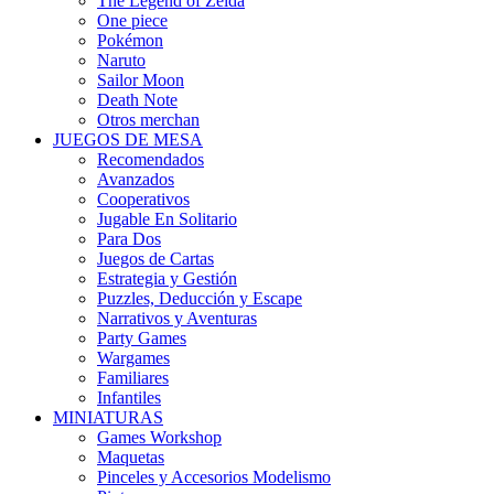
The Legend of Zelda
One piece
Pokémon
Naruto
Sailor Moon
Death Note
Otros merchan
JUEGOS DE MESA
Recomendados
Avanzados
Cooperativos
Jugable En Solitario
Para Dos
Juegos de Cartas
Estrategia y Gestión
Puzzles, Deducción y Escape
Narrativos y Aventuras
Party Games
Wargames
Familiares
Infantiles
MINIATURAS
Games Workshop
Maquetas
Pinceles y Accesorios Modelismo