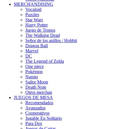
MERCHANDISING
Vocaloid
Puzzles
Star Wars
Harry Potter
Juego de Tronos
The Walking Dead
Señor de los anillos / Hobbit
Dragon Ball
Marvel
DC
The Legend of Zelda
One piece
Pokémon
Naruto
Sailor Moon
Death Note
Otros merchan
JUEGOS DE MESA
Recomendados
Avanzados
Cooperativos
Jugable En Solitario
Para Dos
Juegos de Cartas