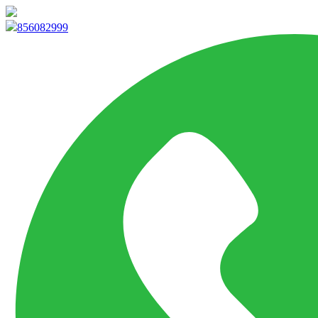
info@marketpvp.es
856082999