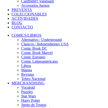
Cardfight!! Vanguard
Accesorios Juegos
PREVENTA
COLECCIONABLES
ACTIVIDADES
BLOG
CONTACTO
COMICS/LIBROS
Alternativo / Underground
Clasicos / Independientes USA
Comic Book DC
Comic Book Marvel
Cómic Europeo
Comic Latinoamericano
Libros
Manga
Revistas
Tebeo Nacional
MERCHANDISING
Vocaloid
Puzzles
Star Wars
Harry Potter
Juego de Tronos