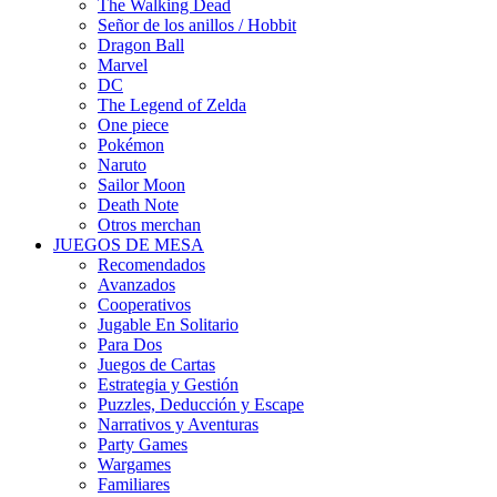
The Walking Dead
Señor de los anillos / Hobbit
Dragon Ball
Marvel
DC
The Legend of Zelda
One piece
Pokémon
Naruto
Sailor Moon
Death Note
Otros merchan
JUEGOS DE MESA
Recomendados
Avanzados
Cooperativos
Jugable En Solitario
Para Dos
Juegos de Cartas
Estrategia y Gestión
Puzzles, Deducción y Escape
Narrativos y Aventuras
Party Games
Wargames
Familiares