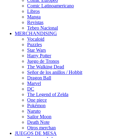
Cómic Europeo
Comic Latinoamericano
Libros
Manga
Revistas
Tebeo Nacional
MERCHANDISING
Vocaloid
Puzzles
Star Wars
Harry Potter
Juego de Tronos
The Walking Dead
Señor de los anillos / Hobbit
Dragon Ball
Marvel
DC
The Legend of Zelda
One piece
Pokémon
Naruto
Sailor Moon
Death Note
Otros merchan
JUEGOS DE MESA