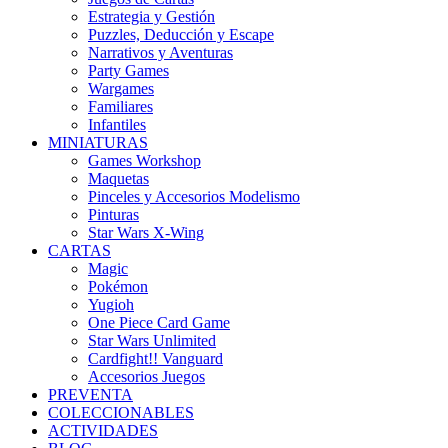
Estrategia y Gestión
Puzzles, Deducción y Escape
Narrativos y Aventuras
Party Games
Wargames
Familiares
Infantiles
MINIATURAS
Games Workshop
Maquetas
Pinceles y Accesorios Modelismo
Pinturas
Star Wars X-Wing
CARTAS
Magic
Pokémon
Yugioh
One Piece Card Game
Star Wars Unlimited
Cardfight!! Vanguard
Accesorios Juegos
PREVENTA
COLECCIONABLES
ACTIVIDADES