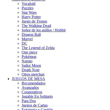
Vocaloid
Puzzles
Star Wars
Harry Potter
Juego de Tronos
The Walking Dead
Señor de los anillos / Hobbit
Dragon Ball
Marvel
DC
The Legend of Zelda
One piece
Pokémon
Naruto
Sailor Moon
Death Note
Otros merchan
JUEGOS DE MESA
Recomendados
Avanzados
Cooperativos
Jugable En Solitario
Para Dos
Juegos de Cartas
Estrategia y Gestión