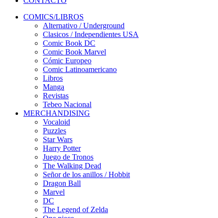
CONTACTO
COMICS/LIBROS
Alternativo / Underground
Clasicos / Independientes USA
Comic Book DC
Comic Book Marvel
Cómic Europeo
Comic Latinoamericano
Libros
Manga
Revistas
Tebeo Nacional
MERCHANDISING
Vocaloid
Puzzles
Star Wars
Harry Potter
Juego de Tronos
The Walking Dead
Señor de los anillos / Hobbit
Dragon Ball
Marvel
DC
The Legend of Zelda