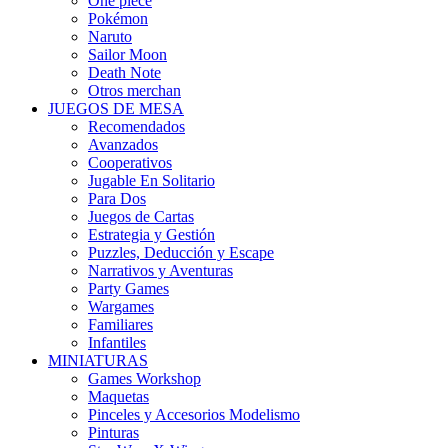
One piece
Pokémon
Naruto
Sailor Moon
Death Note
Otros merchan
JUEGOS DE MESA
Recomendados
Avanzados
Cooperativos
Jugable En Solitario
Para Dos
Juegos de Cartas
Estrategia y Gestión
Puzzles, Deducción y Escape
Narrativos y Aventuras
Party Games
Wargames
Familiares
Infantiles
MINIATURAS
Games Workshop
Maquetas
Pinceles y Accesorios Modelismo
Pinturas