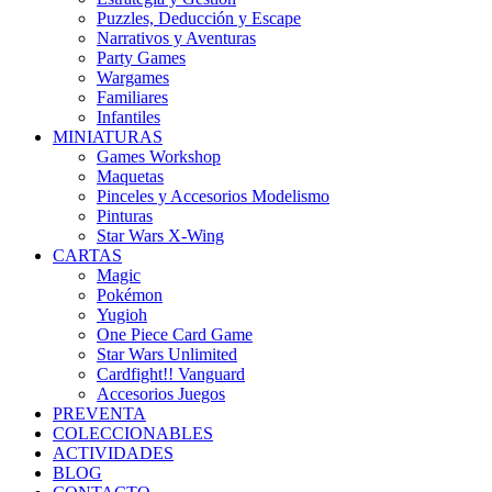
Puzzles, Deducción y Escape
Narrativos y Aventuras
Party Games
Wargames
Familiares
Infantiles
MINIATURAS
Games Workshop
Maquetas
Pinceles y Accesorios Modelismo
Pinturas
Star Wars X-Wing
CARTAS
Magic
Pokémon
Yugioh
One Piece Card Game
Star Wars Unlimited
Cardfight!! Vanguard
Accesorios Juegos
PREVENTA
COLECCIONABLES
ACTIVIDADES
BLOG