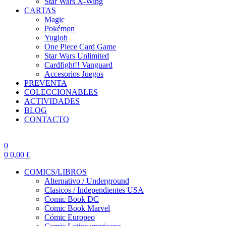
Star Wars X-Wing
CARTAS
Magic
Pokémon
Yugioh
One Piece Card Game
Star Wars Unlimited
Cardfight!! Vanguard
Accesorios Juegos
PREVENTA
COLECCIONABLES
ACTIVIDADES
BLOG
CONTACTO
0
0
0,00
€
COMICS/LIBROS
Alternativo / Underground
Clasicos / Independientes USA
Comic Book DC
Comic Book Marvel
Cómic Europeo