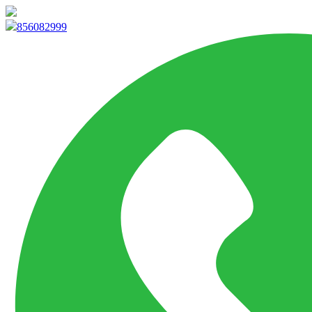
info@marketpvp.es
856082999