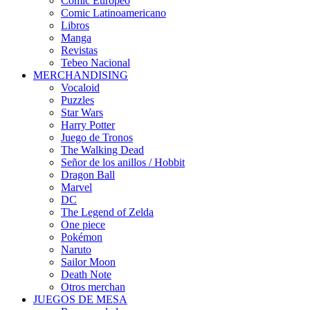
Cómic Europeo
Comic Latinoamericano
Libros
Manga
Revistas
Tebeo Nacional
MERCHANDISING
Vocaloid
Puzzles
Star Wars
Harry Potter
Juego de Tronos
The Walking Dead
Señor de los anillos / Hobbit
Dragon Ball
Marvel
DC
The Legend of Zelda
One piece
Pokémon
Naruto
Sailor Moon
Death Note
Otros merchan
JUEGOS DE MESA