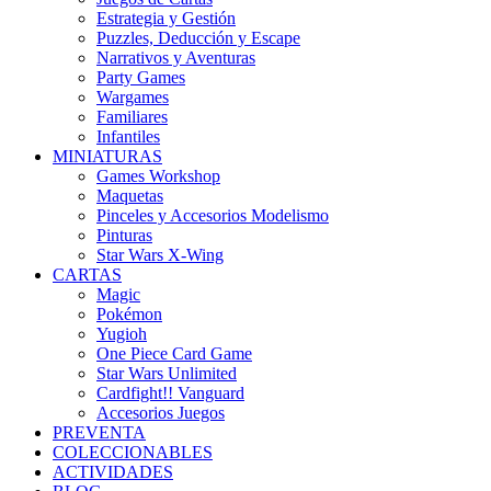
Estrategia y Gestión
Puzzles, Deducción y Escape
Narrativos y Aventuras
Party Games
Wargames
Familiares
Infantiles
MINIATURAS
Games Workshop
Maquetas
Pinceles y Accesorios Modelismo
Pinturas
Star Wars X-Wing
CARTAS
Magic
Pokémon
Yugioh
One Piece Card Game
Star Wars Unlimited
Cardfight!! Vanguard
Accesorios Juegos
PREVENTA
COLECCIONABLES
ACTIVIDADES