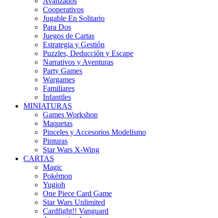
Avanzados
Cooperativos
Jugable En Solitario
Para Dos
Juegos de Cartas
Estrategia y Gestión
Puzzles, Deducción y Escape
Narrativos y Aventuras
Party Games
Wargames
Familiares
Infantiles
MINIATURAS
Games Workshop
Maquetas
Pinceles y Accesorios Modelismo
Pinturas
Star Wars X-Wing
CARTAS
Magic
Pokémon
Yugioh
One Piece Card Game
Star Wars Unlimited
Cardfight!! Vanguard