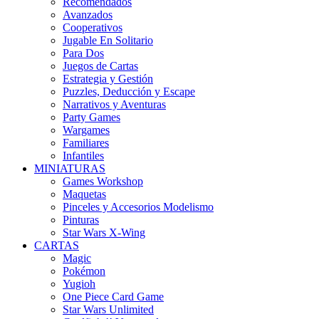
Recomendados
Avanzados
Cooperativos
Jugable En Solitario
Para Dos
Juegos de Cartas
Estrategia y Gestión
Puzzles, Deducción y Escape
Narrativos y Aventuras
Party Games
Wargames
Familiares
Infantiles
MINIATURAS
Games Workshop
Maquetas
Pinceles y Accesorios Modelismo
Pinturas
Star Wars X-Wing
CARTAS
Magic
Pokémon
Yugioh
One Piece Card Game
Star Wars Unlimited