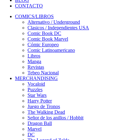
BLOG
CONTACTO
COMICS/LIBROS
Alternativo / Underground
Clasicos / Independientes USA
Comic Book DC
Comic Book Marvel
Cómic Europeo
Comic Latinoamericano
Libros
Manga
Revistas
Tebeo Nacional
MERCHANDISING
Vocaloid
Puzzles
Star Wars
Harry Potter
Juego de Tronos
The Walking Dead
Señor de los anillos / Hobbit
Dragon Ball
Marvel
DC