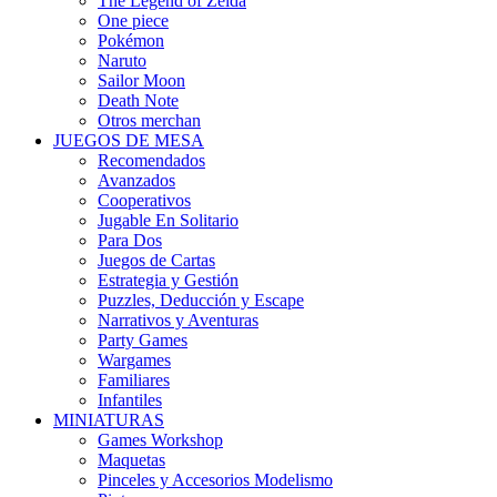
The Legend of Zelda
One piece
Pokémon
Naruto
Sailor Moon
Death Note
Otros merchan
JUEGOS DE MESA
Recomendados
Avanzados
Cooperativos
Jugable En Solitario
Para Dos
Juegos de Cartas
Estrategia y Gestión
Puzzles, Deducción y Escape
Narrativos y Aventuras
Party Games
Wargames
Familiares
Infantiles
MINIATURAS
Games Workshop
Maquetas
Pinceles y Accesorios Modelismo