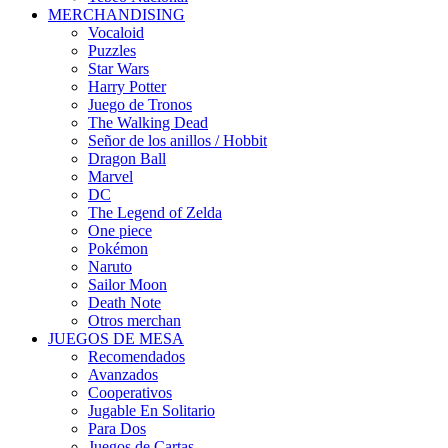
MERCHANDISING
Vocaloid
Puzzles
Star Wars
Harry Potter
Juego de Tronos
The Walking Dead
Señor de los anillos / Hobbit
Dragon Ball
Marvel
DC
The Legend of Zelda
One piece
Pokémon
Naruto
Sailor Moon
Death Note
Otros merchan
JUEGOS DE MESA
Recomendados
Avanzados
Cooperativos
Jugable En Solitario
Para Dos
Juegos de Cartas