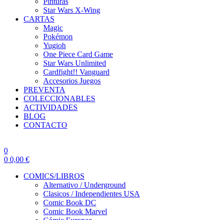
Pinturas
Star Wars X-Wing
CARTAS
Magic
Pokémon
Yugioh
One Piece Card Game
Star Wars Unlimited
Cardfight!! Vanguard
Accesorios Juegos
PREVENTA
COLECCIONABLES
ACTIVIDADES
BLOG
CONTACTO
0
0
0,00
€
COMICS/LIBROS
Alternativo / Underground
Clasicos / Independientes USA
Comic Book DC
Comic Book Marvel