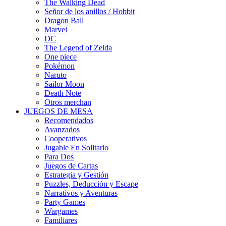
The Walking Dead
Señor de los anillos / Hobbit
Dragon Ball
Marvel
DC
The Legend of Zelda
One piece
Pokémon
Naruto
Sailor Moon
Death Note
Otros merchan
JUEGOS DE MESA
Recomendados
Avanzados
Cooperativos
Jugable En Solitario
Para Dos
Juegos de Cartas
Estrategia y Gestión
Puzzles, Deducción y Escape
Narrativos y Aventuras
Party Games
Wargames
Familiares