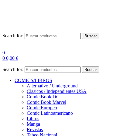
Envío Gratis a partir de 100€ para Península
Las entregas pueden sufrir demoras por alta demanda en las
empresas de mensajería.
Search for:
Buscar
0
0
0,00
€
Search for:
Buscar
COMICS/LIBROS
Alternativo / Underground
Clasicos / Independientes USA
Comic Book DC
Comic Book Marvel
Cómic Europeo
Comic Latinoamericano
Libros
Manga
Revistas
Tebeo Nacional