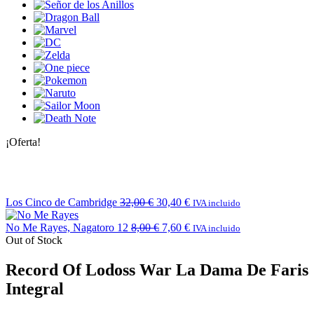
¡Oferta!
Los Cinco de Cambridge
32,00
€
30,40
€
IVA incluido
No Me Rayes, Nagatoro 12
8,00
€
7,60
€
IVA incluido
Out of Stock
Record Of Lodoss War La Dama De Faris
Integral