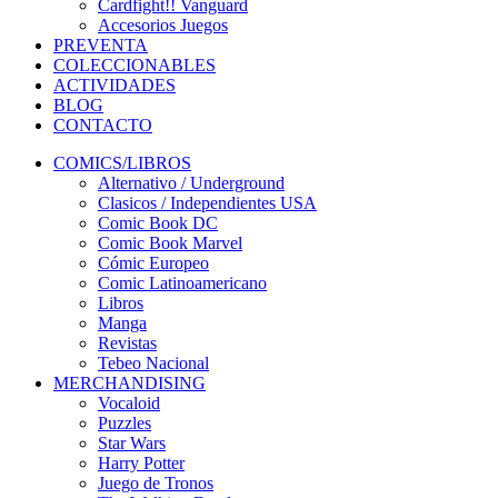
Cardfight!! Vanguard
Accesorios Juegos
PREVENTA
COLECCIONABLES
ACTIVIDADES
BLOG
CONTACTO
COMICS/LIBROS
Alternativo / Underground
Clasicos / Independientes USA
Comic Book DC
Comic Book Marvel
Cómic Europeo
Comic Latinoamericano
Libros
Manga
Revistas
Tebeo Nacional
MERCHANDISING
Vocaloid
Puzzles
Star Wars
Harry Potter
Juego de Tronos