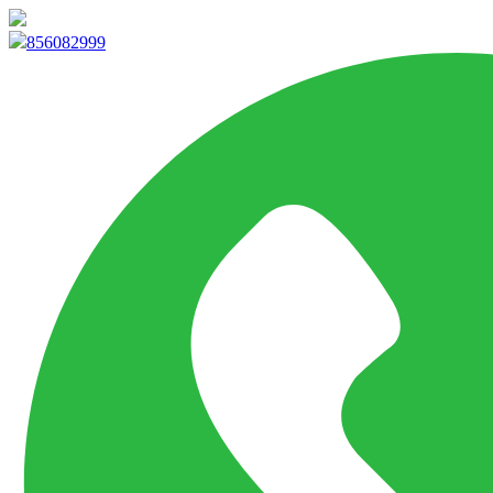
info@marketpvp.es
856082999