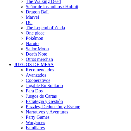
The Walking Dead
Señor de los anillos / Hobbit
Dragon Ball
Marvel
DC
The Legend of Zelda
One piece
Pokémon
Naruto
Sailor Moon
Death Note
Otros merchan
JUEGOS DE MESA
Recomendados
Avanzados
Cooperativos
Jugable En Solitario
Para Dos
Juegos de Cartas
Estrategia y Gestión
Puzzles, Deducción y Escape
Narrativos y Aventuras
Party Games
Wargames
Familiares