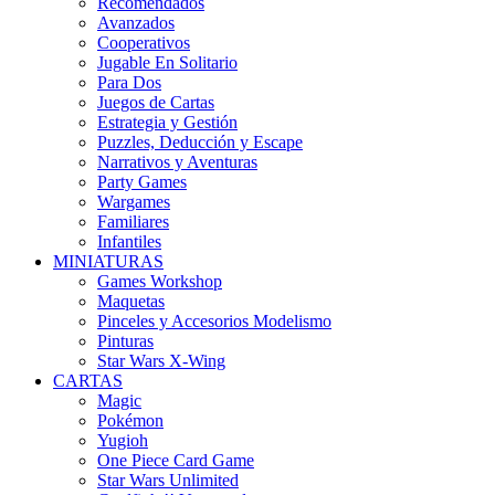
Recomendados
Avanzados
Cooperativos
Jugable En Solitario
Para Dos
Juegos de Cartas
Estrategia y Gestión
Puzzles, Deducción y Escape
Narrativos y Aventuras
Party Games
Wargames
Familiares
Infantiles
MINIATURAS
Games Workshop
Maquetas
Pinceles y Accesorios Modelismo
Pinturas
Star Wars X-Wing
CARTAS
Magic
Pokémon
Yugioh
One Piece Card Game
Star Wars Unlimited