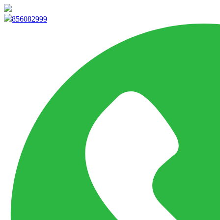
info@marketpvp.es
856082999