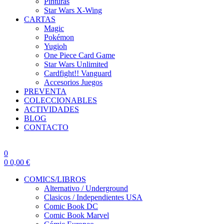
Pinturas
Star Wars X-Wing
CARTAS
Magic
Pokémon
Yugioh
One Piece Card Game
Star Wars Unlimited
Cardfight!! Vanguard
Accesorios Juegos
PREVENTA
COLECCIONABLES
ACTIVIDADES
BLOG
CONTACTO
0
0
0,00
€
COMICS/LIBROS
Alternativo / Underground
Clasicos / Independientes USA
Comic Book DC
Comic Book Marvel