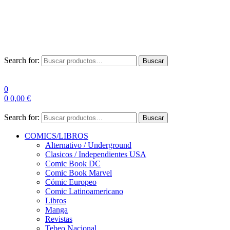
Envío Gratis a partir de 100€ para Península
Las entregas pueden sufrir demoras por alta demanda en las
empresas de mensajería.
Search for:
Buscar
0
0
0,00
€
Search for:
Buscar
COMICS/LIBROS
Alternativo / Underground
Clasicos / Independientes USA
Comic Book DC
Comic Book Marvel
Cómic Europeo
Comic Latinoamericano
Libros
Manga
Revistas
Tebeo Nacional