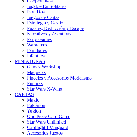
Cooperativos
Jugable En Solitario
Para Dos
Juegos de Cartas
Estrategia y Gestión
Puzzles, Deducción y Escape
Narrativos y Aventuras
Party Games
Wargames
Familiares
Infantiles
MINIATURAS
Games Workshop
Maquetas
Pinceles y Accesorios Modelismo
Pinturas
Star Wars X-Wing
CARTAS
Magic
Pokémon
Yugioh
One Piece Card Game
Star Wars Unlimited
Cardfight!! Vanguard
Accesorios Juegos