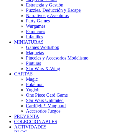
Estrategia y Gestión
Puzzles, Deducción y Escape
Narrativos y Aventuras
Party Games
Wargames
Familiares
Infantiles
MINIATURAS
Games Workshop
Maquetas
Pinceles y Accesorios Modelismo
Pinturas
Star Wars X-Wing
CARTAS
Magic
Pokémon
Yugioh
One Piece Card Game
Star Wars Unlimited
Cardfight!! Vanguard
Accesorios Juegos
PREVENTA
COLECCIONABLES
ACTIVIDADES