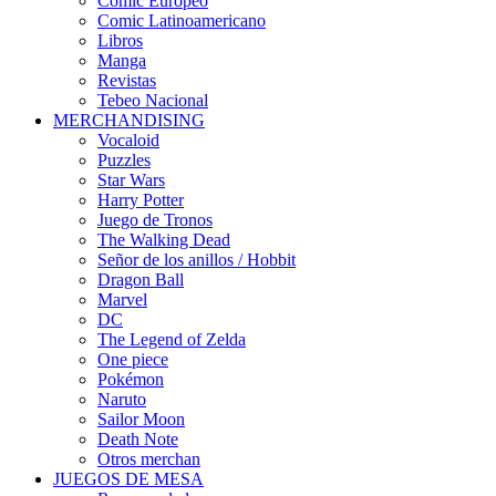
Cómic Europeo
Comic Latinoamericano
Libros
Manga
Revistas
Tebeo Nacional
MERCHANDISING
Vocaloid
Puzzles
Star Wars
Harry Potter
Juego de Tronos
The Walking Dead
Señor de los anillos / Hobbit
Dragon Ball
Marvel
DC
The Legend of Zelda
One piece
Pokémon
Naruto
Sailor Moon
Death Note
Otros merchan
JUEGOS DE MESA