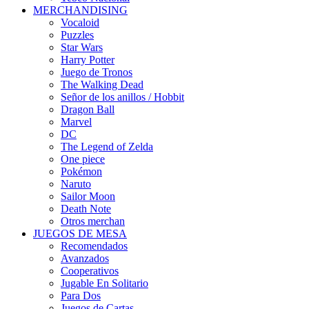
MERCHANDISING
Vocaloid
Puzzles
Star Wars
Harry Potter
Juego de Tronos
The Walking Dead
Señor de los anillos / Hobbit
Dragon Ball
Marvel
DC
The Legend of Zelda
One piece
Pokémon
Naruto
Sailor Moon
Death Note
Otros merchan
JUEGOS DE MESA
Recomendados
Avanzados
Cooperativos
Jugable En Solitario
Para Dos
Juegos de Cartas