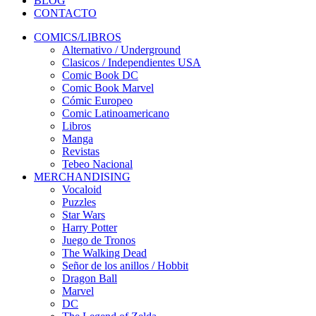
BLOG
CONTACTO
COMICS/LIBROS
Alternativo / Underground
Clasicos / Independientes USA
Comic Book DC
Comic Book Marvel
Cómic Europeo
Comic Latinoamericano
Libros
Manga
Revistas
Tebeo Nacional
MERCHANDISING
Vocaloid
Puzzles
Star Wars
Harry Potter
Juego de Tronos
The Walking Dead
Señor de los anillos / Hobbit
Dragon Ball
Marvel
DC