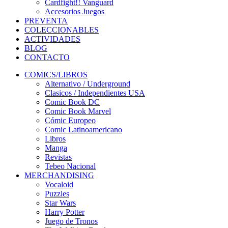
Cardfight!! Vanguard
Accesorios Juegos
PREVENTA
COLECCIONABLES
ACTIVIDADES
BLOG
CONTACTO
COMICS/LIBROS
Alternativo / Underground
Clasicos / Independientes USA
Comic Book DC
Comic Book Marvel
Cómic Europeo
Comic Latinoamericano
Libros
Manga
Revistas
Tebeo Nacional
MERCHANDISING
Vocaloid
Puzzles
Star Wars
Harry Potter
Juego de Tronos