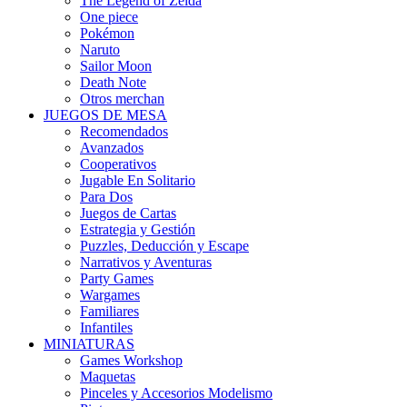
The Legend of Zelda
One piece
Pokémon
Naruto
Sailor Moon
Death Note
Otros merchan
JUEGOS DE MESA
Recomendados
Avanzados
Cooperativos
Jugable En Solitario
Para Dos
Juegos de Cartas
Estrategia y Gestión
Puzzles, Deducción y Escape
Narrativos y Aventuras
Party Games
Wargames
Familiares
Infantiles
MINIATURAS
Games Workshop
Maquetas
Pinceles y Accesorios Modelismo