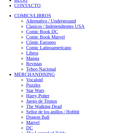
BLOG
CONTACTO
COMICS/LIBROS
Alternativo / Underground
Clasicos / Independientes USA
Comic Book DC
Comic Book Marvel
Cómic Europeo
Comic Latinoamericano
Libros
Manga
Revistas
Tebeo Nacional
MERCHANDISING
Vocaloid
Puzzles
Star Wars
Harry Potter
Juego de Tronos
The Walking Dead
Señor de los anillos / Hobbit
Dragon Ball
Marvel
DC