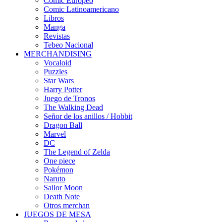
Cómic Europeo
Comic Latinoamericano
Libros
Manga
Revistas
Tebeo Nacional
MERCHANDISING
Vocaloid
Puzzles
Star Wars
Harry Potter
Juego de Tronos
The Walking Dead
Señor de los anillos / Hobbit
Dragon Ball
Marvel
DC
The Legend of Zelda
One piece
Pokémon
Naruto
Sailor Moon
Death Note
Otros merchan
JUEGOS DE MESA