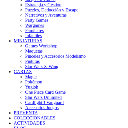
Estrategia y Gestión
Puzzles, Deducción y Escape
Narrativos y Aventuras
Party Games
Wargames
Familiares
Infantiles
MINIATURAS
Games Workshop
Maquetas
Pinceles y Accesorios Modelismo
Pinturas
Star Wars X-Wing
CARTAS
Magic
Pokémon
Yugioh
One Piece Card Game
Star Wars Unlimited
Cardfight!! Vanguard
Accesorios Juegos
PREVENTA
COLECCIONABLES
ACTIVIDADES