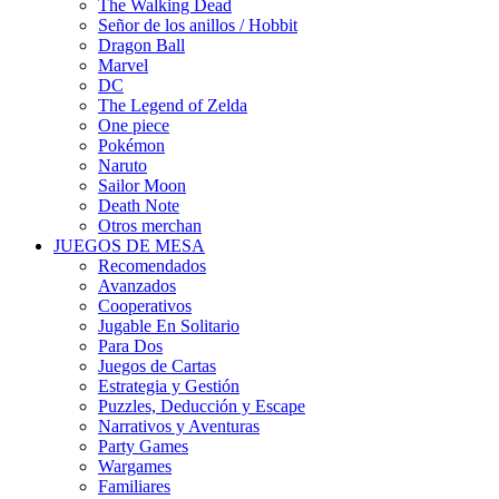
The Walking Dead
Señor de los anillos / Hobbit
Dragon Ball
Marvel
DC
The Legend of Zelda
One piece
Pokémon
Naruto
Sailor Moon
Death Note
Otros merchan
JUEGOS DE MESA
Recomendados
Avanzados
Cooperativos
Jugable En Solitario
Para Dos
Juegos de Cartas
Estrategia y Gestión
Puzzles, Deducción y Escape
Narrativos y Aventuras
Party Games
Wargames
Familiares