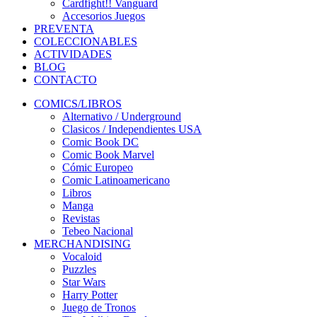
Cardfight!! Vanguard
Accesorios Juegos
PREVENTA
COLECCIONABLES
ACTIVIDADES
BLOG
CONTACTO
COMICS/LIBROS
Alternativo / Underground
Clasicos / Independientes USA
Comic Book DC
Comic Book Marvel
Cómic Europeo
Comic Latinoamericano
Libros
Manga
Revistas
Tebeo Nacional
MERCHANDISING
Vocaloid
Puzzles
Star Wars
Harry Potter
Juego de Tronos