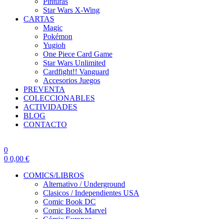
Pinturas
Star Wars X-Wing
CARTAS
Magic
Pokémon
Yugioh
One Piece Card Game
Star Wars Unlimited
Cardfight!! Vanguard
Accesorios Juegos
PREVENTA
COLECCIONABLES
ACTIVIDADES
BLOG
CONTACTO
0
0
0,00
€
COMICS/LIBROS
Alternativo / Underground
Clasicos / Independientes USA
Comic Book DC
Comic Book Marvel