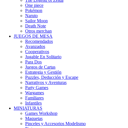
The Legend of Zelda
One piece
Pokémon
Naruto
Sailor Moon
Death Note
Otros merchan
JUEGOS DE MESA
Recomendados
Avanzados
Cooperativos
Jugable En Solitario
Para Dos
Juegos de Cartas
Estrategia y Gestión
Puzzles, Deducción y Escape
Narrativos y Aventuras
Party Games
Wargames
Familiares
Infantiles
MINIATURAS
Games Workshop
Maquetas
Pinceles y Accesorios Modelismo