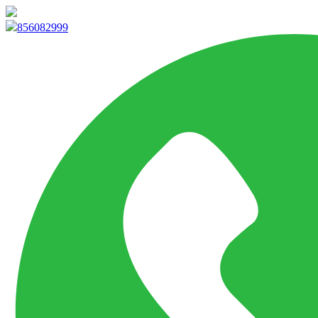
info@marketpvp.es
856082999