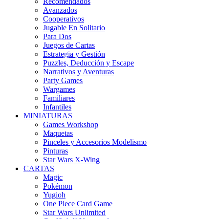
Recomendados
Avanzados
Cooperativos
Jugable En Solitario
Para Dos
Juegos de Cartas
Estrategia y Gestión
Puzzles, Deducción y Escape
Narrativos y Aventuras
Party Games
Wargames
Familiares
Infantiles
MINIATURAS
Games Workshop
Maquetas
Pinceles y Accesorios Modelismo
Pinturas
Star Wars X-Wing
CARTAS
Magic
Pokémon
Yugioh
One Piece Card Game
Star Wars Unlimited