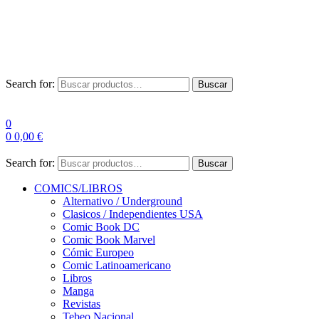
Envío Gratis a partir de 100€ para Península
Las entregas pueden sufrir demoras por alta demanda en las
empresas de mensajería.
Search for:
Buscar
0
0
0,00
€
Search for:
Buscar
COMICS/LIBROS
Alternativo / Underground
Clasicos / Independientes USA
Comic Book DC
Comic Book Marvel
Cómic Europeo
Comic Latinoamericano
Libros
Manga
Revistas
Tebeo Nacional