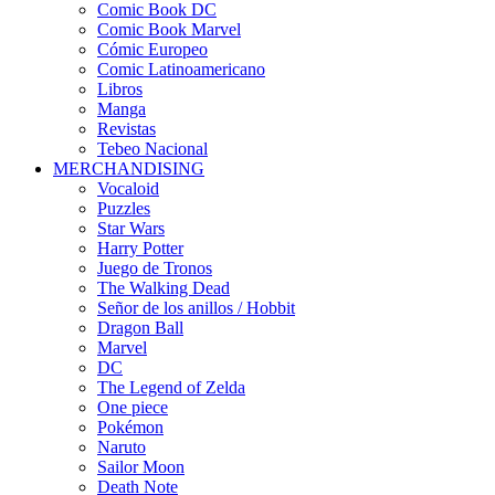
Comic Book DC
Comic Book Marvel
Cómic Europeo
Comic Latinoamericano
Libros
Manga
Revistas
Tebeo Nacional
MERCHANDISING
Vocaloid
Puzzles
Star Wars
Harry Potter
Juego de Tronos
The Walking Dead
Señor de los anillos / Hobbit
Dragon Ball
Marvel
DC
The Legend of Zelda
One piece
Pokémon
Naruto
Sailor Moon
Death Note