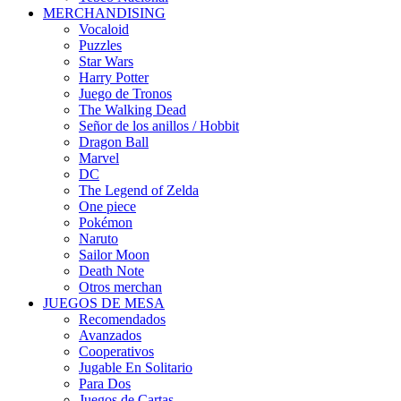
MERCHANDISING
Vocaloid
Puzzles
Star Wars
Harry Potter
Juego de Tronos
The Walking Dead
Señor de los anillos / Hobbit
Dragon Ball
Marvel
DC
The Legend of Zelda
One piece
Pokémon
Naruto
Sailor Moon
Death Note
Otros merchan
JUEGOS DE MESA
Recomendados
Avanzados
Cooperativos
Jugable En Solitario
Para Dos
Juegos de Cartas