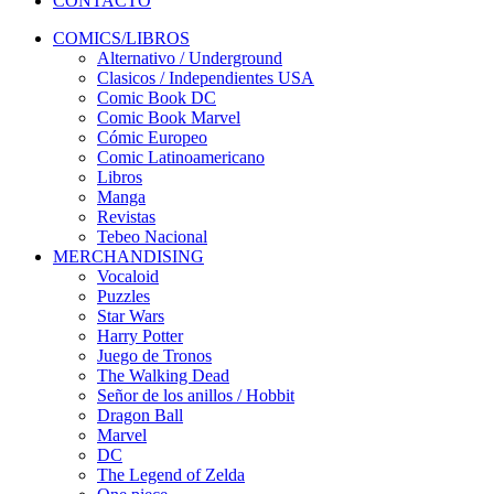
CONTACTO
COMICS/LIBROS
Alternativo / Underground
Clasicos / Independientes USA
Comic Book DC
Comic Book Marvel
Cómic Europeo
Comic Latinoamericano
Libros
Manga
Revistas
Tebeo Nacional
MERCHANDISING
Vocaloid
Puzzles
Star Wars
Harry Potter
Juego de Tronos
The Walking Dead
Señor de los anillos / Hobbit
Dragon Ball
Marvel
DC
The Legend of Zelda