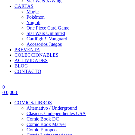
Star Wars X-Wing
CARTAS
Magic
Pokémon
Yugioh
One Piece Card Game
Star Wars Unlimited
Cardfight!! Vanguard
Accesorios Juegos
PREVENTA
COLECCIONABLES
ACTIVIDADES
BLOG
CONTACTO
0
0
0,00
€
COMICS/LIBROS
Alternativo / Underground
Clasicos / Independientes USA
Comic Book DC
Comic Book Marvel
Cómic Europeo