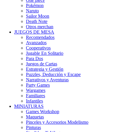
One piece
Pokémon
Naruto
Sailor Moon
Death Note
Otros merchan
JUEGOS DE MESA
Recomendados
Avanzados
Cooperativos
Jugable En Solitario
Para Dos
Juegos de Cartas
Estrategia y Gestión
Puzzles, Deducción y Escape
Narrativos y Aventuras
Party Games
Wargames
Familiares
Infantiles
MINIATURAS
Games Workshop
Maquetas
Pinceles y Accesorios Modelismo
Pinturas