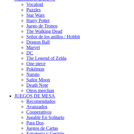
Vocaloid
Puzzles
Star Wars
Harry Potter
Juego de Tronos
The Walking Dead
Señor de los anillos / Hobbit
Dragon Ball
Marvel
DC
The Legend of Zelda
One piece
Pokémon
Naruto
Sailor Moon
Death Note
Otros merchan
JUEGOS DE MESA
Recomendados
Avanzados
Cooperativos
Jugable En Solitario
Para Dos
Juegos de Cartas
Estrategia y Gestión