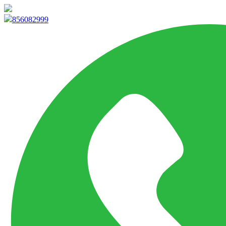
info@marketpvp.es
856082999