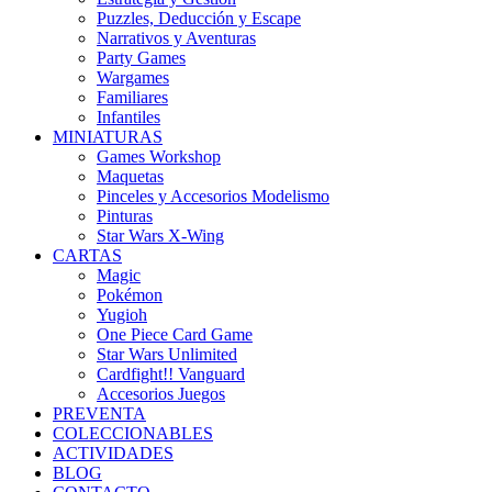
Puzzles, Deducción y Escape
Narrativos y Aventuras
Party Games
Wargames
Familiares
Infantiles
MINIATURAS
Games Workshop
Maquetas
Pinceles y Accesorios Modelismo
Pinturas
Star Wars X-Wing
CARTAS
Magic
Pokémon
Yugioh
One Piece Card Game
Star Wars Unlimited
Cardfight!! Vanguard
Accesorios Juegos
PREVENTA
COLECCIONABLES
ACTIVIDADES
BLOG