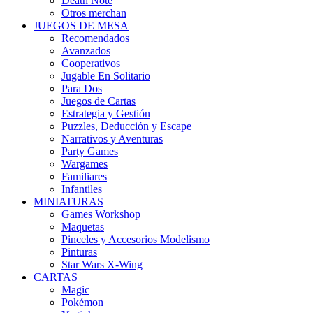
Death Note
Otros merchan
JUEGOS DE MESA
Recomendados
Avanzados
Cooperativos
Jugable En Solitario
Para Dos
Juegos de Cartas
Estrategia y Gestión
Puzzles, Deducción y Escape
Narrativos y Aventuras
Party Games
Wargames
Familiares
Infantiles
MINIATURAS
Games Workshop
Maquetas
Pinceles y Accesorios Modelismo
Pinturas
Star Wars X-Wing
CARTAS
Magic
Pokémon