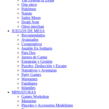
The Legend of Zelda
One piece
Pokémon
Naruto
Sailor Moon
Death Note
Otros merchan
JUEGOS DE MESA
Recomendados
Avanzados
Cooperativos
Jugable En Solitario
Para Dos
Juegos de Cartas
Estrategia y Gestión
Puzzles, Deducción y Escape
Narrativos y Aventuras
Party Games
Wargames
Familiares
Infantiles
MINIATURAS
Games Workshop
Maquetas
Pinceles y Accesorios Modelismo