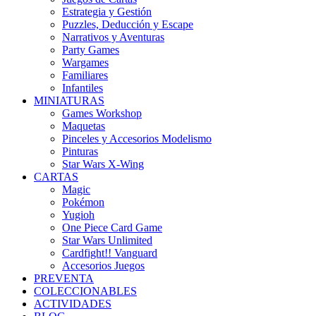
Estrategia y Gestión
Puzzles, Deducción y Escape
Narrativos y Aventuras
Party Games
Wargames
Familiares
Infantiles
MINIATURAS
Games Workshop
Maquetas
Pinceles y Accesorios Modelismo
Pinturas
Star Wars X-Wing
CARTAS
Magic
Pokémon
Yugioh
One Piece Card Game
Star Wars Unlimited
Cardfight!! Vanguard
Accesorios Juegos
PREVENTA
COLECCIONABLES
ACTIVIDADES