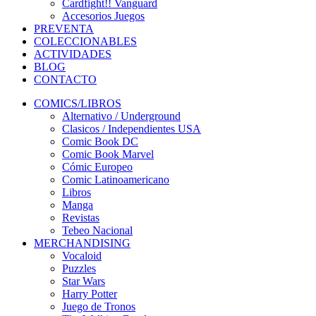
Cardfight!! Vanguard
Accesorios Juegos
PREVENTA
COLECCIONABLES
ACTIVIDADES
BLOG
CONTACTO
COMICS/LIBROS
Alternativo / Underground
Clasicos / Independientes USA
Comic Book DC
Comic Book Marvel
Cómic Europeo
Comic Latinoamericano
Libros
Manga
Revistas
Tebeo Nacional
MERCHANDISING
Vocaloid
Puzzles
Star Wars
Harry Potter
Juego de Tronos