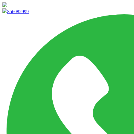
info@marketpvp.es
856082999