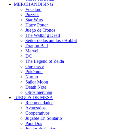
MERCHANDISING
Vocaloid
Puzzles
Star Wars
Harry Potter
Juego de Tronos
The Walking Dead
Señor de los anillos / Hobbit
Dragon Ball
Marvel
DC
The Legend of Zelda
One piece
Pokémon
Naruto
Sailor Moon
Death Note
Otros merchan
JUEGOS DE MESA
Recomendados
Avanzados
Cooperativos
Jugable En Solitario
Para Dos
Juegos de Cartas