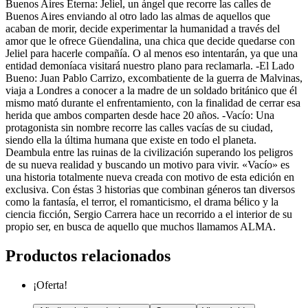
Buenos Aires Eterna: Jeliel, un ángel que recorre las calles de
Buenos Aires enviando al otro lado las almas de aquellos que
acaban de morir, decide experimentar la humanidad a través del
amor que le ofrece Güendalina, una chica que decide quedarse con
Jeliel para hacerle compañía. O al menos eso intentarán, ya que una
entidad demoníaca visitará nuestro plano para reclamarla. -El Lado
Bueno: Juan Pablo Carrizo, excombatiente de la guerra de Malvinas,
viaja a Londres a conocer a la madre de un soldado británico que él
mismo mató durante el enfrentamiento, con la finalidad de cerrar esa
herida que ambos comparten desde hace 20 años. -Vacío: Una
protagonista sin nombre recorre las calles vacías de su ciudad,
siendo ella la última humana que existe en todo el planeta.
Deambula entre las ruinas de la civilización superando los peligros
de su nueva realidad y buscando un motivo para vivir. «Vacío» es
una historia totalmente nueva creada con motivo de esta edición en
exclusiva. Con éstas 3 historias que combinan géneros tan diversos
como la fantasía, el terror, el romanticismo, el drama bélico y la
ciencia ficción, Sergio Carrera hace un recorrido a el interior de su
propio ser, en busca de aquello que muchos llamamos ALMA.
Productos relacionados
¡Oferta!