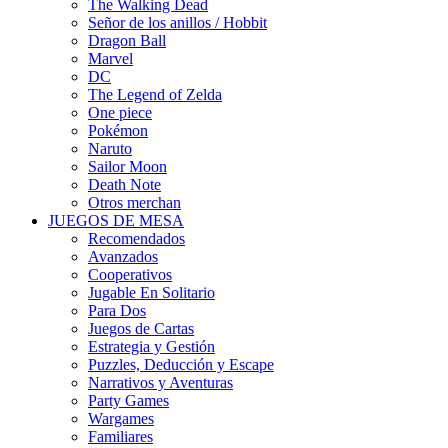
The Walking Dead
Señor de los anillos / Hobbit
Dragon Ball
Marvel
DC
The Legend of Zelda
One piece
Pokémon
Naruto
Sailor Moon
Death Note
Otros merchan
JUEGOS DE MESA
Recomendados
Avanzados
Cooperativos
Jugable En Solitario
Para Dos
Juegos de Cartas
Estrategia y Gestión
Puzzles, Deducción y Escape
Narrativos y Aventuras
Party Games
Wargames
Familiares