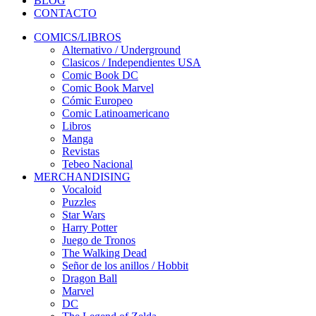
BLOG
CONTACTO
COMICS/LIBROS
Alternativo / Underground
Clasicos / Independientes USA
Comic Book DC
Comic Book Marvel
Cómic Europeo
Comic Latinoamericano
Libros
Manga
Revistas
Tebeo Nacional
MERCHANDISING
Vocaloid
Puzzles
Star Wars
Harry Potter
Juego de Tronos
The Walking Dead
Señor de los anillos / Hobbit
Dragon Ball
Marvel
DC