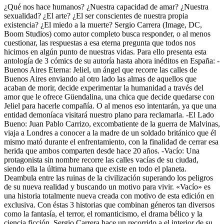
¿Qué nos hace humanos? ¿Nuestra capacidad de amar? ¿Nuestra
sexualidad? ¿El arte? ¿El ser conscientes de nuestra propia
existencia? ¿El miedo a la muerte? Sergio Carrera (Image, DC,
Boom Studios) como autor completo busca responder, o al menos
cuestionar, las respuestas a esa eterna pregunta que todos nos
hicimos en algún punto de nuestras vidas. Para ello presenta esta
antología de 3 cómics de su autoría hasta ahora inéditos en España: -
Buenos Aires Eterna: Jeliel, un ángel que recorre las calles de
Buenos Aires enviando al otro lado las almas de aquellos que
acaban de morir, decide experimentar la humanidad a través del
amor que le ofrece Güendalina, una chica que decide quedarse con
Jeliel para hacerle compañía. O al menos eso intentarán, ya que una
entidad demoníaca visitará nuestro plano para reclamarla. -El Lado
Bueno: Juan Pablo Carrizo, excombatiente de la guerra de Malvinas,
viaja a Londres a conocer a la madre de un soldado británico que él
mismo mató durante el enfrentamiento, con la finalidad de cerrar esa
herida que ambos comparten desde hace 20 años. -Vacío: Una
protagonista sin nombre recorre las calles vacías de su ciudad,
siendo ella la última humana que existe en todo el planeta.
Deambula entre las ruinas de la civilización superando los peligros
de su nueva realidad y buscando un motivo para vivir. «Vacío» es
una historia totalmente nueva creada con motivo de esta edición en
exclusiva. Con éstas 3 historias que combinan géneros tan diversos
como la fantasía, el terror, el romanticismo, el drama bélico y la
ciencia ficción, Sergio Carrera hace un recorrido a el interior de su