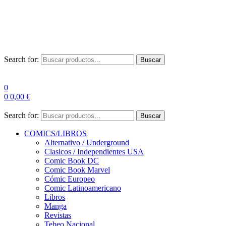
Envío Gratis a partir de 100€ para Península
Las entregas pueden sufrir demoras por alta demanda en las
empresas de mensajería.
Search for:
Buscar
0
0
0,00
€
Search for:
Buscar
COMICS/LIBROS
Alternativo / Underground
Clasicos / Independientes USA
Comic Book DC
Comic Book Marvel
Cómic Europeo
Comic Latinoamericano
Libros
Manga
Revistas
Tebeo Nacional