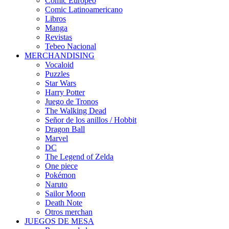
Cómic Europeo
Comic Latinoamericano
Libros
Manga
Revistas
Tebeo Nacional
MERCHANDISING
Vocaloid
Puzzles
Star Wars
Harry Potter
Juego de Tronos
The Walking Dead
Señor de los anillos / Hobbit
Dragon Ball
Marvel
DC
The Legend of Zelda
One piece
Pokémon
Naruto
Sailor Moon
Death Note
Otros merchan
JUEGOS DE MESA