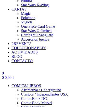
Pinturas
Star Wars X-Wing
CARTAS
Magic
Pokémon
Yugioh
One Piece Card Game
Star Wars Unlimited
Cardfight!! Vanguard
Accesorios Juegos
PREVENTA
COLECCIONABLES
ACTIVIDADES
BLOG
CONTACTO
0
0
0,00
€
COMICS/LIBROS
Alternativo / Underground
Clasicos / Independientes USA
Comic Book DC
Comic Book Marvel