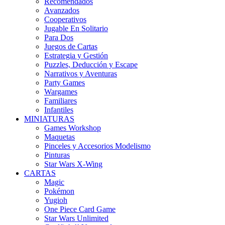
Recomendados
Avanzados
Cooperativos
Jugable En Solitario
Para Dos
Juegos de Cartas
Estrategia y Gestión
Puzzles, Deducción y Escape
Narrativos y Aventuras
Party Games
Wargames
Familiares
Infantiles
MINIATURAS
Games Workshop
Maquetas
Pinceles y Accesorios Modelismo
Pinturas
Star Wars X-Wing
CARTAS
Magic
Pokémon
Yugioh
One Piece Card Game
Star Wars Unlimited