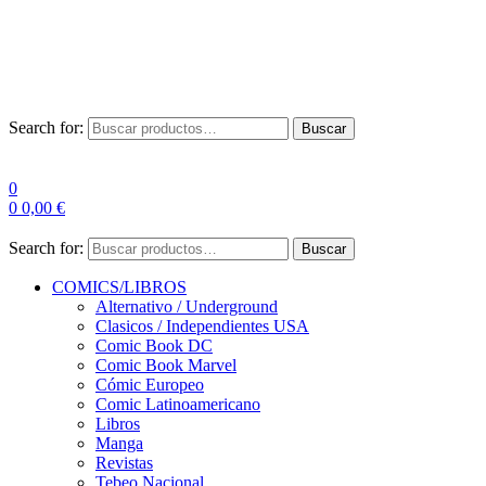
Envío Gratis a partir de 100€ para Península
Las entregas pueden sufrir demoras por alta demanda en las
empresas de mensajería.
Search for:
Buscar
0
0
0,00
€
Search for:
Buscar
COMICS/LIBROS
Alternativo / Underground
Clasicos / Independientes USA
Comic Book DC
Comic Book Marvel
Cómic Europeo
Comic Latinoamericano
Libros
Manga
Revistas
Tebeo Nacional