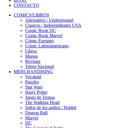
BLOG
CONTACTO
COMICS/LIBROS
Alternativo / Underground
Clasicos / Independientes USA
Comic Book DC
Comic Book Marvel
Cómic Europeo
Comic Latinoamericano
Libros
Manga
Revistas
Tebeo Nacional
MERCHANDISING
Vocaloid
Puzzles
Star Wars
Harry Potter
Juego de Tronos
The Walking Dead
Señor de los anillos / Hobbit
Dragon Ball
Marvel
DC