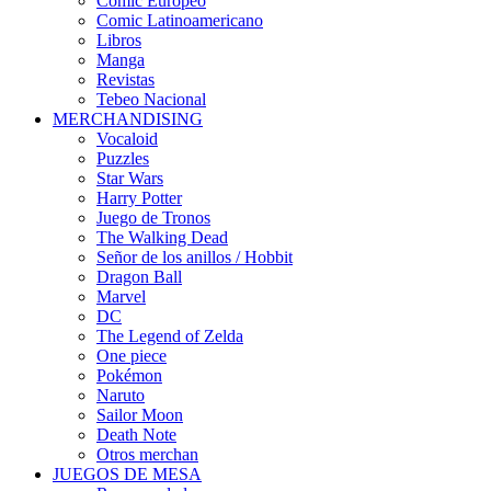
Cómic Europeo
Comic Latinoamericano
Libros
Manga
Revistas
Tebeo Nacional
MERCHANDISING
Vocaloid
Puzzles
Star Wars
Harry Potter
Juego de Tronos
The Walking Dead
Señor de los anillos / Hobbit
Dragon Ball
Marvel
DC
The Legend of Zelda
One piece
Pokémon
Naruto
Sailor Moon
Death Note
Otros merchan
JUEGOS DE MESA