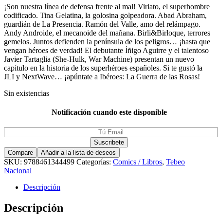
¡Son nuestra línea de defensa frente al mal! Viriato, el superhombre
codificado. Tina Gelatina, la golosina golpeadora. Abad Abraham,
guardián de La Presencia. Ramón del Valle, amo del relámpago.
Andy Androide, el mecanoide del mañana. Birli&Birloque, terrores
gemelos. Juntos defienden la península de los peligros… ¡hasta que
vengan héroes de verdad! El debutante Íñigo Aguirre y el talentoso
Javier Tartaglia (She-Hulk, War Machine) presentan un nuevo
capítulo en la historia de los superhéroes españoles. Si te gustó la
JLI y NextWave… ¡apúntate a Ibéroes: La Guerra de las Rosas!
Sin existencias
Notificación cuando este disponible
Compare
Añadir a la lista de deseos
SKU:
9788461344499
Categorías:
Comics / Libros
,
Tebeo
Nacional
Descripción
Descripción