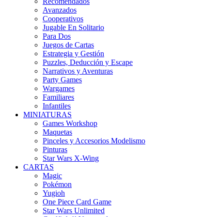
Recomendados
Avanzados
Cooperativos
Jugable En Solitario
Para Dos
Juegos de Cartas
Estrategia y Gestión
Puzzles, Deducción y Escape
Narrativos y Aventuras
Party Games
Wargames
Familiares
Infantiles
MINIATURAS
Games Workshop
Maquetas
Pinceles y Accesorios Modelismo
Pinturas
Star Wars X-Wing
CARTAS
Magic
Pokémon
Yugioh
One Piece Card Game
Star Wars Unlimited