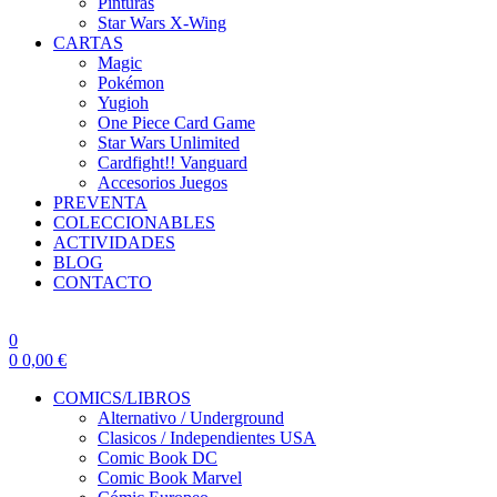
Pinturas
Star Wars X-Wing
CARTAS
Magic
Pokémon
Yugioh
One Piece Card Game
Star Wars Unlimited
Cardfight!! Vanguard
Accesorios Juegos
PREVENTA
COLECCIONABLES
ACTIVIDADES
BLOG
CONTACTO
0
0
0,00
€
COMICS/LIBROS
Alternativo / Underground
Clasicos / Independientes USA
Comic Book DC
Comic Book Marvel