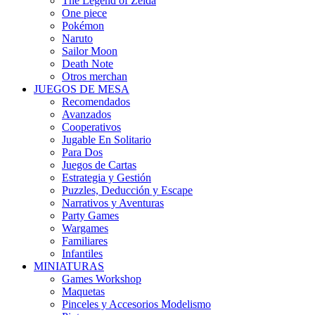
The Legend of Zelda
One piece
Pokémon
Naruto
Sailor Moon
Death Note
Otros merchan
JUEGOS DE MESA
Recomendados
Avanzados
Cooperativos
Jugable En Solitario
Para Dos
Juegos de Cartas
Estrategia y Gestión
Puzzles, Deducción y Escape
Narrativos y Aventuras
Party Games
Wargames
Familiares
Infantiles
MINIATURAS
Games Workshop
Maquetas
Pinceles y Accesorios Modelismo