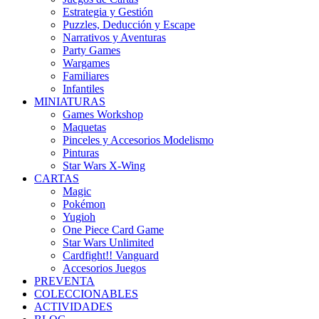
Estrategia y Gestión
Puzzles, Deducción y Escape
Narrativos y Aventuras
Party Games
Wargames
Familiares
Infantiles
MINIATURAS
Games Workshop
Maquetas
Pinceles y Accesorios Modelismo
Pinturas
Star Wars X-Wing
CARTAS
Magic
Pokémon
Yugioh
One Piece Card Game
Star Wars Unlimited
Cardfight!! Vanguard
Accesorios Juegos
PREVENTA
COLECCIONABLES
ACTIVIDADES