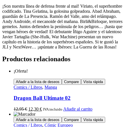
¡Son nuestra línea de defensa frente al mal! Viriato, el superhombre
codificado. Tina Gelatina, la golosina golpeadora. Abad Abraham,
guardián de La Presencia. Ramón del Valle, amo del relámpago.
Andy Androide, el mecanoide del mañana. Birli&Birloque, terrores
gemelos. Juntos defienden la península de los peligros… ¡hasta que
vengan héroes de verdad! El debutante Íñigo Aguirre y el talentoso
Javier Tartaglia (She-Hulk, War Machine) presentan un nuevo
capítulo en la historia de los superhéroes españoles. Si te gustó la
JLI y NextWave… ¡apúntate a Ibéroes: La Guerra de las Rosas!
Productos relacionados
¡Oferta!
Añadir a la lista de deseos
Compare
Vista rápida
Comics / Libros
,
Manga
Dragon Ball Ultimate 02
12,95
€
12,30
€
Añadir al carrito
IVA incluido
Añadir a la lista de deseos
Compare
Vista rápida
Comics / Libros
,
Cómic Europeo