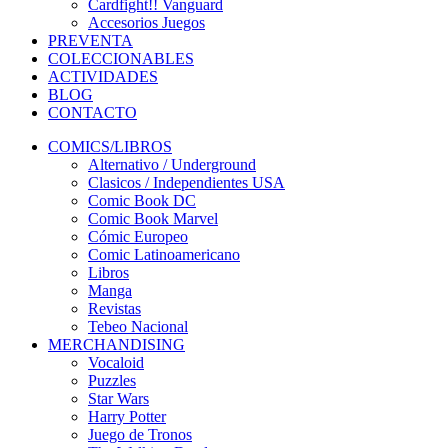
Cardfight!! Vanguard
Accesorios Juegos
PREVENTA
COLECCIONABLES
ACTIVIDADES
BLOG
CONTACTO
COMICS/LIBROS
Alternativo / Underground
Clasicos / Independientes USA
Comic Book DC
Comic Book Marvel
Cómic Europeo
Comic Latinoamericano
Libros
Manga
Revistas
Tebeo Nacional
MERCHANDISING
Vocaloid
Puzzles
Star Wars
Harry Potter
Juego de Tronos