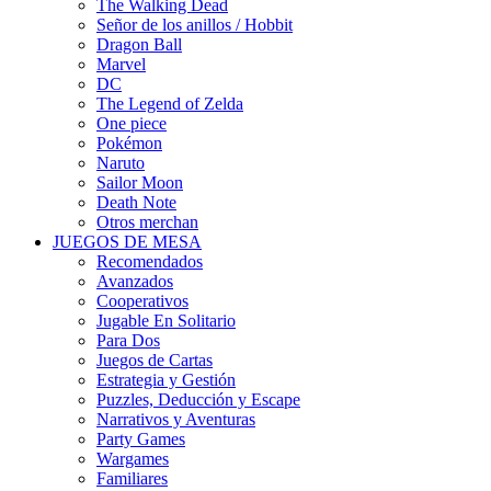
The Walking Dead
Señor de los anillos / Hobbit
Dragon Ball
Marvel
DC
The Legend of Zelda
One piece
Pokémon
Naruto
Sailor Moon
Death Note
Otros merchan
JUEGOS DE MESA
Recomendados
Avanzados
Cooperativos
Jugable En Solitario
Para Dos
Juegos de Cartas
Estrategia y Gestión
Puzzles, Deducción y Escape
Narrativos y Aventuras
Party Games
Wargames
Familiares