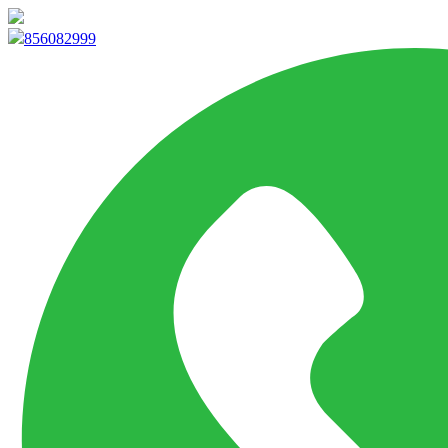
info@marketpvp.es
856082999