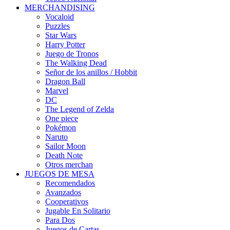
MERCHANDISING
Vocaloid
Puzzles
Star Wars
Harry Potter
Juego de Tronos
The Walking Dead
Señor de los anillos / Hobbit
Dragon Ball
Marvel
DC
The Legend of Zelda
One piece
Pokémon
Naruto
Sailor Moon
Death Note
Otros merchan
JUEGOS DE MESA
Recomendados
Avanzados
Cooperativos
Jugable En Solitario
Para Dos
Juegos de Cartas