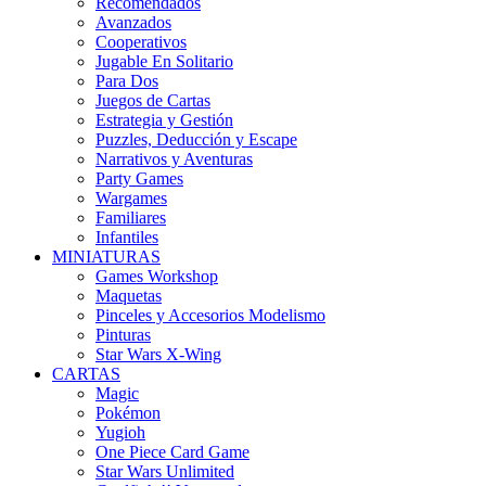
Recomendados
Avanzados
Cooperativos
Jugable En Solitario
Para Dos
Juegos de Cartas
Estrategia y Gestión
Puzzles, Deducción y Escape
Narrativos y Aventuras
Party Games
Wargames
Familiares
Infantiles
MINIATURAS
Games Workshop
Maquetas
Pinceles y Accesorios Modelismo
Pinturas
Star Wars X-Wing
CARTAS
Magic
Pokémon
Yugioh
One Piece Card Game
Star Wars Unlimited