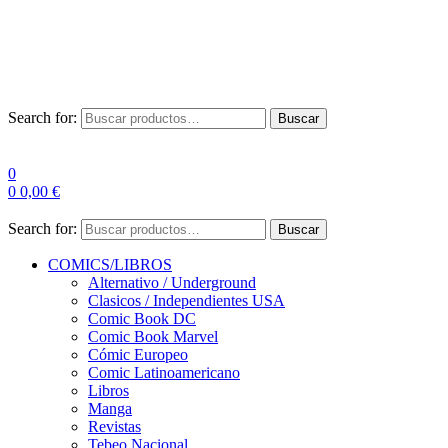
Envío Gratis a partir de 100€ para Península
Las entregas pueden sufrir demoras por alta demanda en las
empresas de mensajería.
Search for:
Buscar
0
0
0,00
€
Search for:
Buscar
COMICS/LIBROS
Alternativo / Underground
Clasicos / Independientes USA
Comic Book DC
Comic Book Marvel
Cómic Europeo
Comic Latinoamericano
Libros
Manga
Revistas
Tebeo Nacional