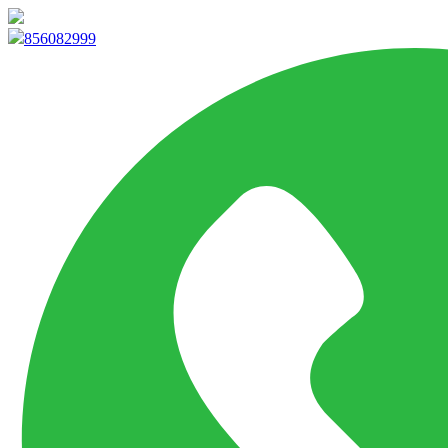
info@marketpvp.es
856082999