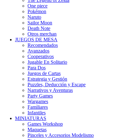
The Legend of Zelda
One piece
Pokémon
Naruto
Sailor Moon
Death Note
Otros merchan
JUEGOS DE MESA
Recomendados
Avanzados
Cooperativos
Jugable En Solitario
Para Dos
Juegos de Cartas
Estrategia y Gestión
Puzzles, Deducción y Escape
Narrativos y Aventuras
Party Games
Wargames
Familiares
Infantiles
MINIATURAS
Games Workshop
Maquetas
Pinceles y Accesorios Modelismo