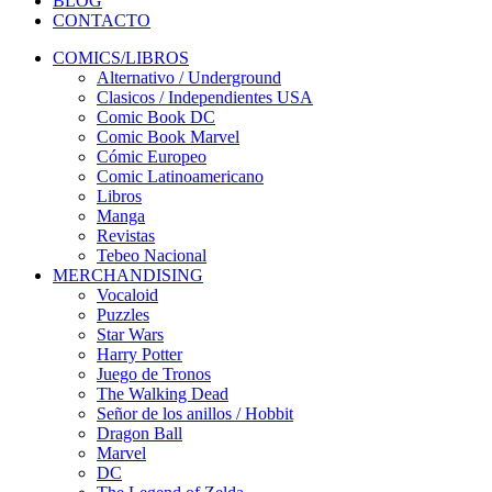
BLOG
CONTACTO
COMICS/LIBROS
Alternativo / Underground
Clasicos / Independientes USA
Comic Book DC
Comic Book Marvel
Cómic Europeo
Comic Latinoamericano
Libros
Manga
Revistas
Tebeo Nacional
MERCHANDISING
Vocaloid
Puzzles
Star Wars
Harry Potter
Juego de Tronos
The Walking Dead
Señor de los anillos / Hobbit
Dragon Ball
Marvel
DC