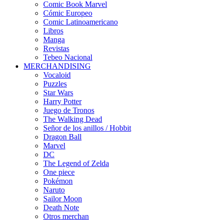
Comic Book Marvel
Cómic Europeo
Comic Latinoamericano
Libros
Manga
Revistas
Tebeo Nacional
MERCHANDISING
Vocaloid
Puzzles
Star Wars
Harry Potter
Juego de Tronos
The Walking Dead
Señor de los anillos / Hobbit
Dragon Ball
Marvel
DC
The Legend of Zelda
One piece
Pokémon
Naruto
Sailor Moon
Death Note
Otros merchan