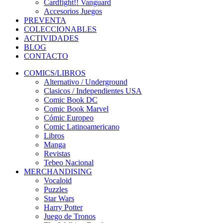
Cardfight!! Vanguard
Accesorios Juegos
PREVENTA
COLECCIONABLES
ACTIVIDADES
BLOG
CONTACTO
COMICS/LIBROS
Alternativo / Underground
Clasicos / Independientes USA
Comic Book DC
Comic Book Marvel
Cómic Europeo
Comic Latinoamericano
Libros
Manga
Revistas
Tebeo Nacional
MERCHANDISING
Vocaloid
Puzzles
Star Wars
Harry Potter
Juego de Tronos