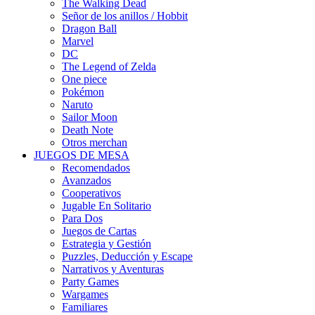
The Walking Dead
Señor de los anillos / Hobbit
Dragon Ball
Marvel
DC
The Legend of Zelda
One piece
Pokémon
Naruto
Sailor Moon
Death Note
Otros merchan
JUEGOS DE MESA
Recomendados
Avanzados
Cooperativos
Jugable En Solitario
Para Dos
Juegos de Cartas
Estrategia y Gestión
Puzzles, Deducción y Escape
Narrativos y Aventuras
Party Games
Wargames
Familiares