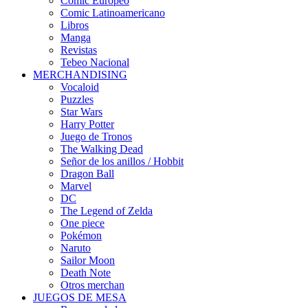
Cómic Europeo
Comic Latinoamericano
Libros
Manga
Revistas
Tebeo Nacional
MERCHANDISING
Vocaloid
Puzzles
Star Wars
Harry Potter
Juego de Tronos
The Walking Dead
Señor de los anillos / Hobbit
Dragon Ball
Marvel
DC
The Legend of Zelda
One piece
Pokémon
Naruto
Sailor Moon
Death Note
Otros merchan
JUEGOS DE MESA