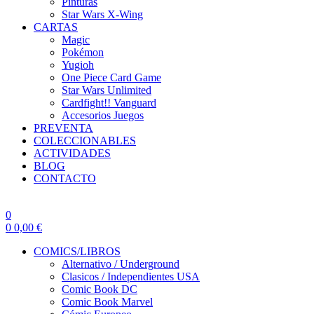
Pinturas
Star Wars X-Wing
CARTAS
Magic
Pokémon
Yugioh
One Piece Card Game
Star Wars Unlimited
Cardfight!! Vanguard
Accesorios Juegos
PREVENTA
COLECCIONABLES
ACTIVIDADES
BLOG
CONTACTO
0
0
0,00
€
COMICS/LIBROS
Alternativo / Underground
Clasicos / Independientes USA
Comic Book DC
Comic Book Marvel