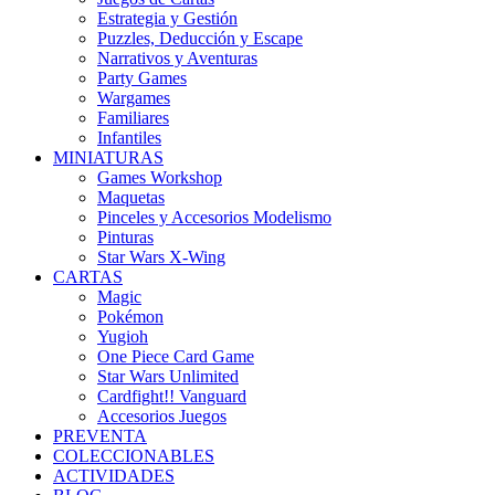
Estrategia y Gestión
Puzzles, Deducción y Escape
Narrativos y Aventuras
Party Games
Wargames
Familiares
Infantiles
MINIATURAS
Games Workshop
Maquetas
Pinceles y Accesorios Modelismo
Pinturas
Star Wars X-Wing
CARTAS
Magic
Pokémon
Yugioh
One Piece Card Game
Star Wars Unlimited
Cardfight!! Vanguard
Accesorios Juegos
PREVENTA
COLECCIONABLES
ACTIVIDADES