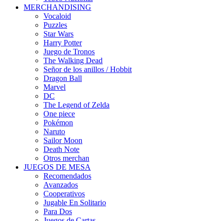
MERCHANDISING
Vocaloid
Puzzles
Star Wars
Harry Potter
Juego de Tronos
The Walking Dead
Señor de los anillos / Hobbit
Dragon Ball
Marvel
DC
The Legend of Zelda
One piece
Pokémon
Naruto
Sailor Moon
Death Note
Otros merchan
JUEGOS DE MESA
Recomendados
Avanzados
Cooperativos
Jugable En Solitario
Para Dos
Juegos de Cartas