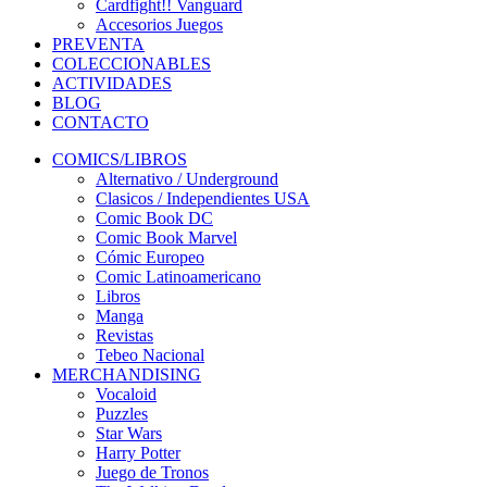
Cardfight!! Vanguard
Accesorios Juegos
PREVENTA
COLECCIONABLES
ACTIVIDADES
BLOG
CONTACTO
COMICS/LIBROS
Alternativo / Underground
Clasicos / Independientes USA
Comic Book DC
Comic Book Marvel
Cómic Europeo
Comic Latinoamericano
Libros
Manga
Revistas
Tebeo Nacional
MERCHANDISING
Vocaloid
Puzzles
Star Wars
Harry Potter
Juego de Tronos