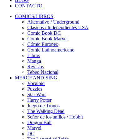
BLOG
CONTACTO
COMICS/LIBROS
Alternativo / Underground
Clasicos / Independientes USA
Comic Book DC
Comic Book Marvel
Cómic Europeo
Comic Latinoamericano
Libros
Manga
Revistas
Tebeo Nacional
MERCHANDISING
Vocaloid
Puzzles
Star Wars
Harry Potter
Juego de Tronos
The Walking Dead
Señor de los anillos / Hobbit
Dragon Ball
Marvel
DC