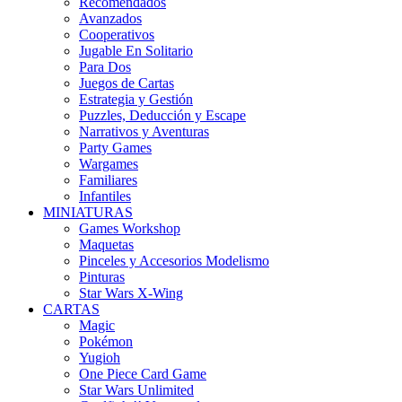
Recomendados
Avanzados
Cooperativos
Jugable En Solitario
Para Dos
Juegos de Cartas
Estrategia y Gestión
Puzzles, Deducción y Escape
Narrativos y Aventuras
Party Games
Wargames
Familiares
Infantiles
MINIATURAS
Games Workshop
Maquetas
Pinceles y Accesorios Modelismo
Pinturas
Star Wars X-Wing
CARTAS
Magic
Pokémon
Yugioh
One Piece Card Game
Star Wars Unlimited