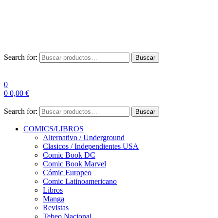
Envío Gratis a partir de 100€ para Península
Las entregas pueden sufrir demoras por alta demanda en las
empresas de mensajería.
Search for:
Buscar
0
0
0,00
€
Search for:
Buscar
COMICS/LIBROS
Alternativo / Underground
Clasicos / Independientes USA
Comic Book DC
Comic Book Marvel
Cómic Europeo
Comic Latinoamericano
Libros
Manga
Revistas
Tebeo Nacional