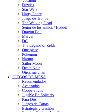
Vocaloid
Puzzles
Star Wars
Harry Potter
Juego de Tronos
The Walking Dead
Señor de los anillos / Hobbit
Dragon Ball
Marvel
DC
The Legend of Zelda
One piece
Pokémon
Naruto
Sailor Moon
Death Note
Otros merchan
JUEGOS DE MESA
Recomendados
Avanzados
Cooperativos
Jugable En Solitario
Para Dos
Juegos de Cartas
Estrategia y Gestión