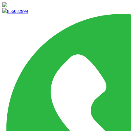
info@marketpvp.es
856082999