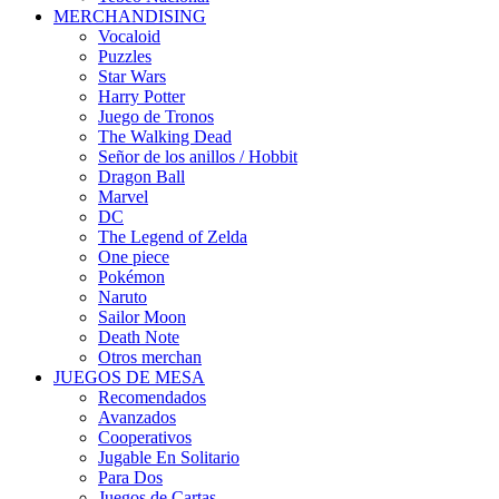
MERCHANDISING
Vocaloid
Puzzles
Star Wars
Harry Potter
Juego de Tronos
The Walking Dead
Señor de los anillos / Hobbit
Dragon Ball
Marvel
DC
The Legend of Zelda
One piece
Pokémon
Naruto
Sailor Moon
Death Note
Otros merchan
JUEGOS DE MESA
Recomendados
Avanzados
Cooperativos
Jugable En Solitario
Para Dos
Juegos de Cartas