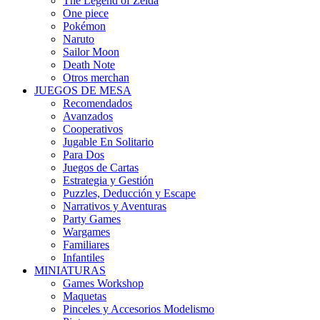
The Legend of Zelda
One piece
Pokémon
Naruto
Sailor Moon
Death Note
Otros merchan
JUEGOS DE MESA
Recomendados
Avanzados
Cooperativos
Jugable En Solitario
Para Dos
Juegos de Cartas
Estrategia y Gestión
Puzzles, Deducción y Escape
Narrativos y Aventuras
Party Games
Wargames
Familiares
Infantiles
MINIATURAS
Games Workshop
Maquetas
Pinceles y Accesorios Modelismo