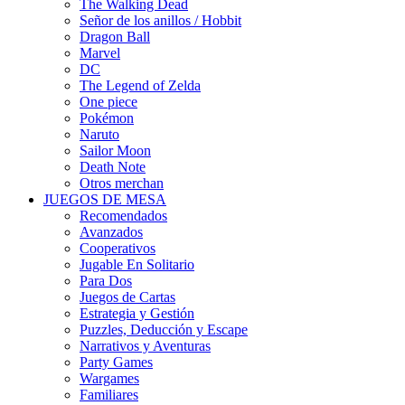
The Walking Dead
Señor de los anillos / Hobbit
Dragon Ball
Marvel
DC
The Legend of Zelda
One piece
Pokémon
Naruto
Sailor Moon
Death Note
Otros merchan
JUEGOS DE MESA
Recomendados
Avanzados
Cooperativos
Jugable En Solitario
Para Dos
Juegos de Cartas
Estrategia y Gestión
Puzzles, Deducción y Escape
Narrativos y Aventuras
Party Games
Wargames
Familiares