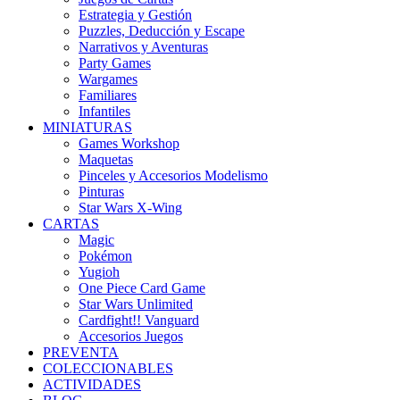
Estrategia y Gestión
Puzzles, Deducción y Escape
Narrativos y Aventuras
Party Games
Wargames
Familiares
Infantiles
MINIATURAS
Games Workshop
Maquetas
Pinceles y Accesorios Modelismo
Pinturas
Star Wars X-Wing
CARTAS
Magic
Pokémon
Yugioh
One Piece Card Game
Star Wars Unlimited
Cardfight!! Vanguard
Accesorios Juegos
PREVENTA
COLECCIONABLES
ACTIVIDADES