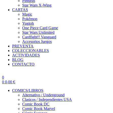
Pinturas
Star Wars X-Wing
CARTAS
Magic
Pokémon
Yugioh
One Piece Card Game
Star Wars Unlimited
Cardfight!! Vanguard
Accesorios Juegos
PREVENTA
COLECCIONABLES
ACTIVIDADES
BLOG
CONTACTO
0
0
0,00
€
COMICS/LIBROS
Alternativo / Underground
Clasicos / Independientes USA
Comic Book DC
Comic Book Marvel