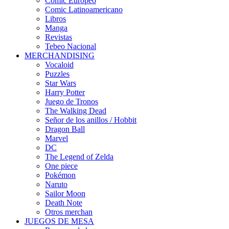
Cómic Europeo
Comic Latinoamericano
Libros
Manga
Revistas
Tebeo Nacional
MERCHANDISING
Vocaloid
Puzzles
Star Wars
Harry Potter
Juego de Tronos
The Walking Dead
Señor de los anillos / Hobbit
Dragon Ball
Marvel
DC
The Legend of Zelda
One piece
Pokémon
Naruto
Sailor Moon
Death Note
Otros merchan
JUEGOS DE MESA