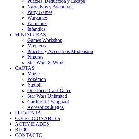
Puzzles, Deducción y Escape
Narrativos y Aventuras
Party Games
Wargames
Familiares
Infantiles
MINIATURAS
Games Workshop
Maquetas
Pinceles y Accesorios Modelismo
Pinturas
Star Wars X-Wing
CARTAS
Magic
Pokémon
Yugioh
One Piece Card Game
Star Wars Unlimited
Cardfight!! Vanguard
Accesorios Juegos
PREVENTA
COLECCIONABLES
ACTIVIDADES
BLOG
CONTACTO