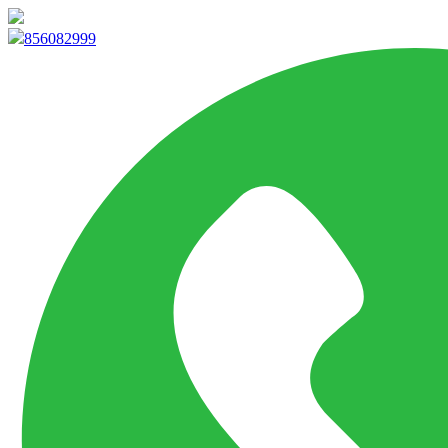
info@marketpvp.es
856082999