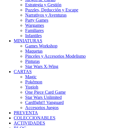
Estrategia y Gestión
Puzzles, Deducción y Escape
Narrativos y Aventuras
Party Games
Wargames
Familiares
Infantiles
MINIATURAS
Games Workshop
Maquetas
Pinceles y Accesorios Modelismo
Pinturas
Star Wars X-Wing
CARTAS
Magic
Pokémon
Yugioh
One Piece Card Game
Star Wars Unlimited
Cardfight!! Vanguard
Accesorios Juegos
PREVENTA
COLECCIONABLES
ACTIVIDADES