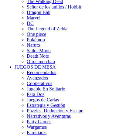
The Walking Dead
Señor de los anillos / Hobbit
Dragon Ball
Marvel
DC
The Legend of Zelda
One piece
Pokémon
Naruto
Sailor Moon
Death Note
Otros merchan
JUEGOS DE MESA
Recomendados
Avanzados
Cooperativos
Jugable En Solitario
Para Dos
Juegos de Cartas
Estrategia y Gestión
Puzzles, Deducción y Escape
Narrativos y Aventuras
Party Games
Wargames
Familiares