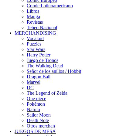
Cómic Europeo
Comic Latinoamericano
Libros
Manga
Revistas
Tebeo Nacional
MERCHANDISING
Vocaloid
Puzzles
Star Wars
Harry Potter
Juego de Tronos
The Walking Dead
Señor de los anillos / Hobbit
Dragon Ball
Marvel
DC
The Legend of Zelda
One piece
Pokémon
Naruto
Sailor Moon
Death Note
Otros merchan
JUEGOS DE MESA