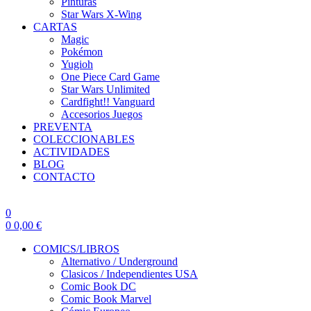
Pinturas
Star Wars X-Wing
CARTAS
Magic
Pokémon
Yugioh
One Piece Card Game
Star Wars Unlimited
Cardfight!! Vanguard
Accesorios Juegos
PREVENTA
COLECCIONABLES
ACTIVIDADES
BLOG
CONTACTO
0
0
0,00
€
COMICS/LIBROS
Alternativo / Underground
Clasicos / Independientes USA
Comic Book DC
Comic Book Marvel