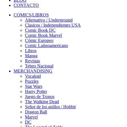
BLOG
CONTACTO
COMICS/LIBROS
Alternativo / Underground
Clasicos / Independientes USA
Comic Book DC
Comic Book Marvel
Cómic Europeo
Comic Latinoamericano
Libros
Manga
Revistas
Tebeo Nacional
MERCHANDISING
Vocaloid
Puzzles
Star Wars
Harry Potter
Juego de Tronos
The Walking Dead
Señor de los anillos / Hobbit
Dragon Ball
Marvel
DC