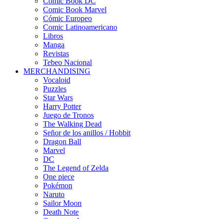
Comic Book DC
Comic Book Marvel
Cómic Europeo
Comic Latinoamericano
Libros
Manga
Revistas
Tebeo Nacional
MERCHANDISING
Vocaloid
Puzzles
Star Wars
Harry Potter
Juego de Tronos
The Walking Dead
Señor de los anillos / Hobbit
Dragon Ball
Marvel
DC
The Legend of Zelda
One piece
Pokémon
Naruto
Sailor Moon
Death Note