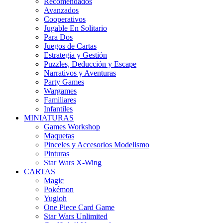
Recomendados
Avanzados
Cooperativos
Jugable En Solitario
Para Dos
Juegos de Cartas
Estrategia y Gestión
Puzzles, Deducción y Escape
Narrativos y Aventuras
Party Games
Wargames
Familiares
Infantiles
MINIATURAS
Games Workshop
Maquetas
Pinceles y Accesorios Modelismo
Pinturas
Star Wars X-Wing
CARTAS
Magic
Pokémon
Yugioh
One Piece Card Game
Star Wars Unlimited