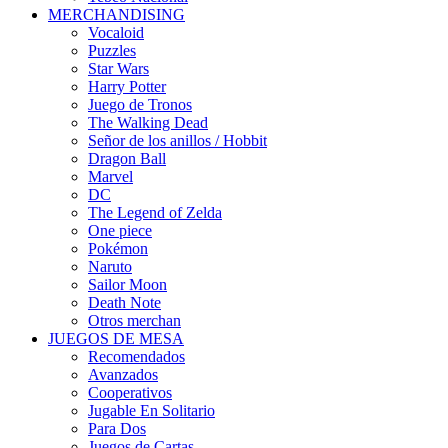
MERCHANDISING
Vocaloid
Puzzles
Star Wars
Harry Potter
Juego de Tronos
The Walking Dead
Señor de los anillos / Hobbit
Dragon Ball
Marvel
DC
The Legend of Zelda
One piece
Pokémon
Naruto
Sailor Moon
Death Note
Otros merchan
JUEGOS DE MESA
Recomendados
Avanzados
Cooperativos
Jugable En Solitario
Para Dos
Juegos de Cartas