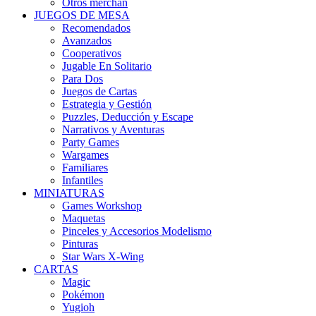
Otros merchan
JUEGOS DE MESA
Recomendados
Avanzados
Cooperativos
Jugable En Solitario
Para Dos
Juegos de Cartas
Estrategia y Gestión
Puzzles, Deducción y Escape
Narrativos y Aventuras
Party Games
Wargames
Familiares
Infantiles
MINIATURAS
Games Workshop
Maquetas
Pinceles y Accesorios Modelismo
Pinturas
Star Wars X-Wing
CARTAS
Magic
Pokémon
Yugioh