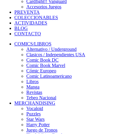
Cardfight!! Vanguard
Accesorios Juegos
PREVENTA
COLECCIONABLES
ACTIVIDADES
BLOG
CONTACTO
COMICS/LIBROS
Alternativo / Underground
Clasicos / Independientes USA
Comic Book DC
Comic Book Marvel
Cómic Europeo
Comic Latinoamericano
Libros
Manga
Revistas
Tebeo Nacional
MERCHANDISING
Vocaloid
Puzzles
Star Wars
Harry Potter
Juego de Tronos