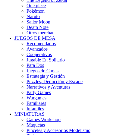
The Legend of Zelda
One piece
Pokémon
Naruto
Sailor Moon
Death Note
Otros merchan
JUEGOS DE MESA
Recomendados
Avanzados
Cooperativos
Jugable En Solitario
Para Dos
Juegos de Cartas
Estrategia y Gestión
Puzzles, Deducción y Escape
Narrativos y Aventuras
Party Games
Wargames
Familiares
Infantiles
MINIATURAS
Games Workshop
Maquetas
Pinceles y Accesorios Modelismo