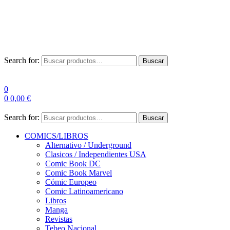
Envío Gratis a partir de 100€ para Península
Las entregas pueden sufrir demoras por alta demanda en las
empresas de mensajería.
Search for:
Buscar
0
0
0,00
€
Search for:
Buscar
COMICS/LIBROS
Alternativo / Underground
Clasicos / Independientes USA
Comic Book DC
Comic Book Marvel
Cómic Europeo
Comic Latinoamericano
Libros
Manga
Revistas
Tebeo Nacional