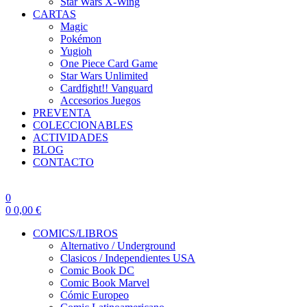
Star Wars X-Wing
CARTAS
Magic
Pokémon
Yugioh
One Piece Card Game
Star Wars Unlimited
Cardfight!! Vanguard
Accesorios Juegos
PREVENTA
COLECCIONABLES
ACTIVIDADES
BLOG
CONTACTO
0
0
0,00
€
COMICS/LIBROS
Alternativo / Underground
Clasicos / Independientes USA
Comic Book DC
Comic Book Marvel
Cómic Europeo