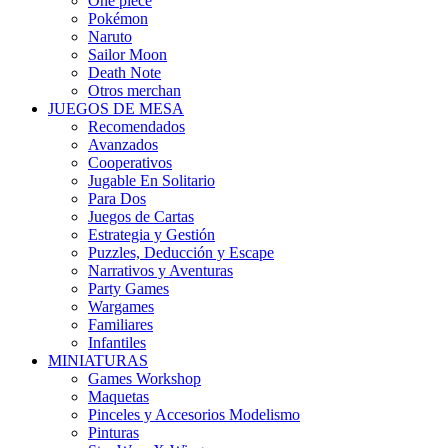
One piece
Pokémon
Naruto
Sailor Moon
Death Note
Otros merchan
JUEGOS DE MESA
Recomendados
Avanzados
Cooperativos
Jugable En Solitario
Para Dos
Juegos de Cartas
Estrategia y Gestión
Puzzles, Deducción y Escape
Narrativos y Aventuras
Party Games
Wargames
Familiares
Infantiles
MINIATURAS
Games Workshop
Maquetas
Pinceles y Accesorios Modelismo
Pinturas