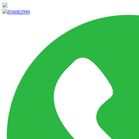
info@marketpvp.es
856082999