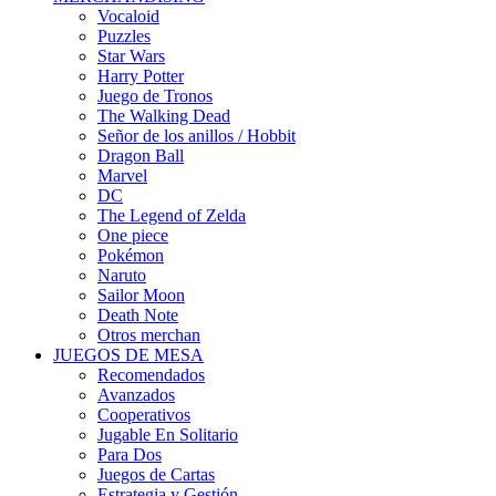
Vocaloid
Puzzles
Star Wars
Harry Potter
Juego de Tronos
The Walking Dead
Señor de los anillos / Hobbit
Dragon Ball
Marvel
DC
The Legend of Zelda
One piece
Pokémon
Naruto
Sailor Moon
Death Note
Otros merchan
JUEGOS DE MESA
Recomendados
Avanzados
Cooperativos
Jugable En Solitario
Para Dos
Juegos de Cartas
Estrategia y Gestión