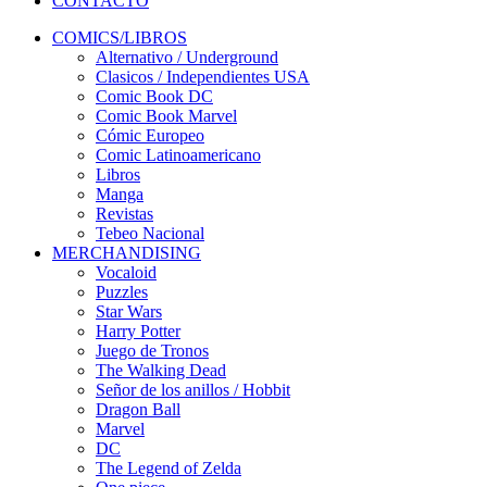
CONTACTO
COMICS/LIBROS
Alternativo / Underground
Clasicos / Independientes USA
Comic Book DC
Comic Book Marvel
Cómic Europeo
Comic Latinoamericano
Libros
Manga
Revistas
Tebeo Nacional
MERCHANDISING
Vocaloid
Puzzles
Star Wars
Harry Potter
Juego de Tronos
The Walking Dead
Señor de los anillos / Hobbit
Dragon Ball
Marvel
DC
The Legend of Zelda