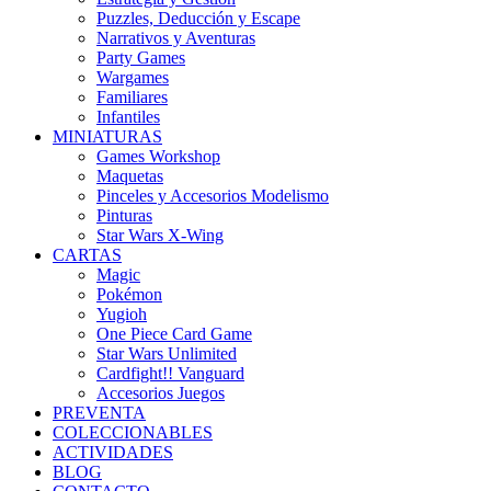
Puzzles, Deducción y Escape
Narrativos y Aventuras
Party Games
Wargames
Familiares
Infantiles
MINIATURAS
Games Workshop
Maquetas
Pinceles y Accesorios Modelismo
Pinturas
Star Wars X-Wing
CARTAS
Magic
Pokémon
Yugioh
One Piece Card Game
Star Wars Unlimited
Cardfight!! Vanguard
Accesorios Juegos
PREVENTA
COLECCIONABLES
ACTIVIDADES
BLOG