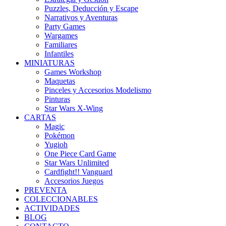
Puzzles, Deducción y Escape
Narrativos y Aventuras
Party Games
Wargames
Familiares
Infantiles
MINIATURAS
Games Workshop
Maquetas
Pinceles y Accesorios Modelismo
Pinturas
Star Wars X-Wing
CARTAS
Magic
Pokémon
Yugioh
One Piece Card Game
Star Wars Unlimited
Cardfight!! Vanguard
Accesorios Juegos
PREVENTA
COLECCIONABLES
ACTIVIDADES
BLOG