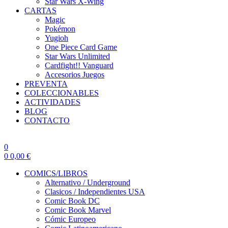
Star Wars X-Wing
CARTAS
Magic
Pokémon
Yugioh
One Piece Card Game
Star Wars Unlimited
Cardfight!! Vanguard
Accesorios Juegos
PREVENTA
COLECCIONABLES
ACTIVIDADES
BLOG
CONTACTO
0
0
0,00
€
COMICS/LIBROS
Alternativo / Underground
Clasicos / Independientes USA
Comic Book DC
Comic Book Marvel
Cómic Europeo