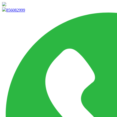
info@marketpvp.es
856082999