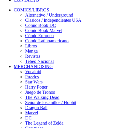
CONTACTO
COMICS/LIBROS
Alternativo / Underground
Clasicos / Independientes USA
Comic Book DC
Comic Book Marvel
Cómic Europeo
Comic Latinoamericano
Libros
Manga
Revistas
Tebeo Nacional
MERCHANDISING
Vocaloid
Puzzles
Star Wars
Harry Potter
Juego de Tronos
The Walking Dead
Señor de los anillos / Hobbit
Dragon Ball
Marvel
DC
The Legend of Zelda