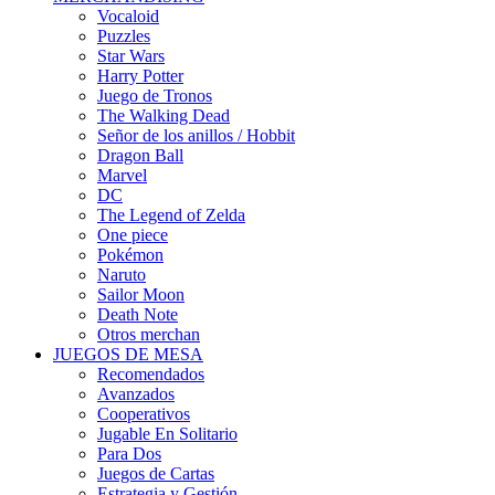
Vocaloid
Puzzles
Star Wars
Harry Potter
Juego de Tronos
The Walking Dead
Señor de los anillos / Hobbit
Dragon Ball
Marvel
DC
The Legend of Zelda
One piece
Pokémon
Naruto
Sailor Moon
Death Note
Otros merchan
JUEGOS DE MESA
Recomendados
Avanzados
Cooperativos
Jugable En Solitario
Para Dos
Juegos de Cartas
Estrategia y Gestión