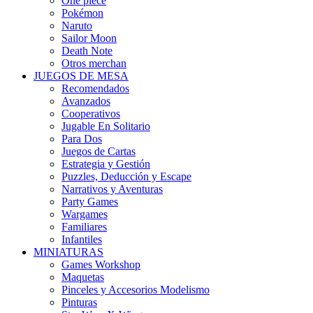
One piece
Pokémon
Naruto
Sailor Moon
Death Note
Otros merchan
JUEGOS DE MESA
Recomendados
Avanzados
Cooperativos
Jugable En Solitario
Para Dos
Juegos de Cartas
Estrategia y Gestión
Puzzles, Deducción y Escape
Narrativos y Aventuras
Party Games
Wargames
Familiares
Infantiles
MINIATURAS
Games Workshop
Maquetas
Pinceles y Accesorios Modelismo
Pinturas