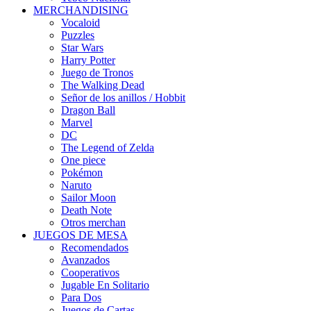
MERCHANDISING
Vocaloid
Puzzles
Star Wars
Harry Potter
Juego de Tronos
The Walking Dead
Señor de los anillos / Hobbit
Dragon Ball
Marvel
DC
The Legend of Zelda
One piece
Pokémon
Naruto
Sailor Moon
Death Note
Otros merchan
JUEGOS DE MESA
Recomendados
Avanzados
Cooperativos
Jugable En Solitario
Para Dos
Juegos de Cartas