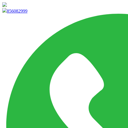
info@marketpvp.es
856082999