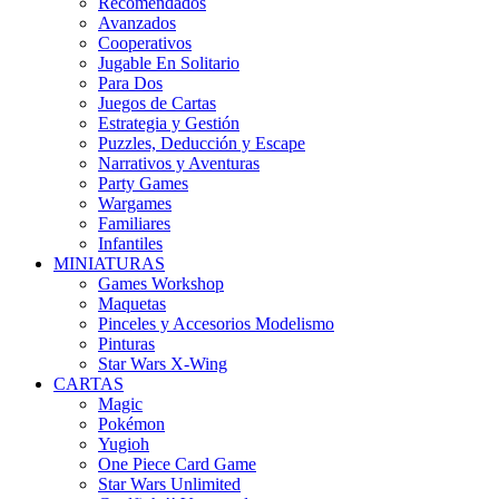
Recomendados
Avanzados
Cooperativos
Jugable En Solitario
Para Dos
Juegos de Cartas
Estrategia y Gestión
Puzzles, Deducción y Escape
Narrativos y Aventuras
Party Games
Wargames
Familiares
Infantiles
MINIATURAS
Games Workshop
Maquetas
Pinceles y Accesorios Modelismo
Pinturas
Star Wars X-Wing
CARTAS
Magic
Pokémon
Yugioh
One Piece Card Game
Star Wars Unlimited