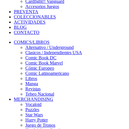
Cardfight!! Vanguard
Accesorios Juegos
PREVENTA
COLECCIONABLES
ACTIVIDADES
BLOG
CONTACTO
COMICS/LIBROS
Alternativo / Underground
Clasicos / Independientes USA
Comic Book DC
Comic Book Marvel
Cómic Europeo
Comic Latinoamericano
Libros
Manga
Revistas
Tebeo Nacional
MERCHANDISING
Vocaloid
Puzzles
Star Wars
Harry Potter
Juego de Tronos