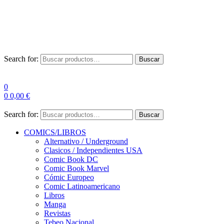
Envío Gratis a partir de 100€ para Península
Las entregas pueden sufrir demoras por alta demanda en las
empresas de mensajería.
Search for:
Buscar
0
0
0,00
€
Search for:
Buscar
COMICS/LIBROS
Alternativo / Underground
Clasicos / Independientes USA
Comic Book DC
Comic Book Marvel
Cómic Europeo
Comic Latinoamericano
Libros
Manga
Revistas
Tebeo Nacional