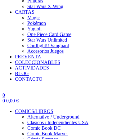
Pinturas
Star Wars X-Wing
CARTAS
Magic
Pokémon
Yugioh
One Piece Card Game
Star Wars Unlimited
Cardfight!! Vanguard
Accesorios Juegos
PREVENTA
COLECCIONABLES
ACTIVIDADES
BLOG
CONTACTO
0
0
0,00
€
COMICS/LIBROS
Alternativo / Underground
Clasicos / Independientes USA
Comic Book DC
Comic Book Marvel