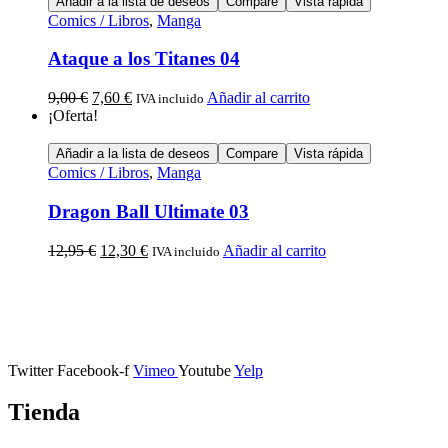
Añadir a la lista de deseos
Compare
Vista rápida
Comics / Libros
,
Manga
Ataque a los Titanes 04
9,00
€
7,60
€
Añadir al carrito
IVA incluido
¡Oferta!
Añadir a la lista de deseos
Compare
Vista rápida
Comics / Libros
,
Manga
Dragon Ball Ultimate 03
12,95
€
12,30
€
Añadir al carrito
IVA incluido
Calle Descalzos, 1,
11401 Jerez de la Frontera, Cádiz
Twitter
Facebook-f
Vimeo
Youtube
Yelp
Tienda