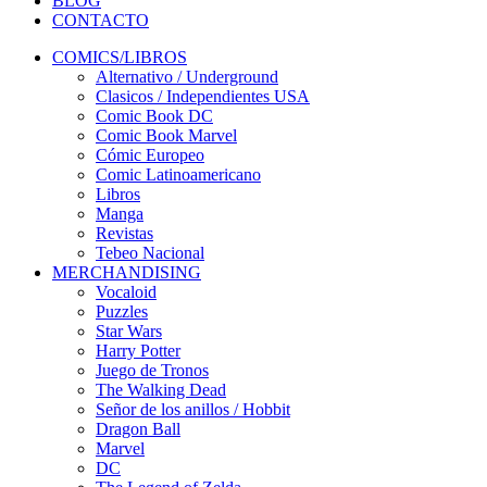
BLOG
CONTACTO
COMICS/LIBROS
Alternativo / Underground
Clasicos / Independientes USA
Comic Book DC
Comic Book Marvel
Cómic Europeo
Comic Latinoamericano
Libros
Manga
Revistas
Tebeo Nacional
MERCHANDISING
Vocaloid
Puzzles
Star Wars
Harry Potter
Juego de Tronos
The Walking Dead
Señor de los anillos / Hobbit
Dragon Ball
Marvel
DC