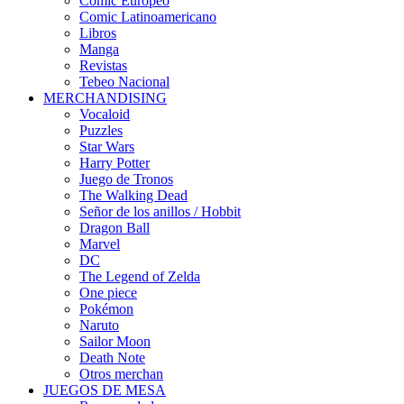
Cómic Europeo
Comic Latinoamericano
Libros
Manga
Revistas
Tebeo Nacional
MERCHANDISING
Vocaloid
Puzzles
Star Wars
Harry Potter
Juego de Tronos
The Walking Dead
Señor de los anillos / Hobbit
Dragon Ball
Marvel
DC
The Legend of Zelda
One piece
Pokémon
Naruto
Sailor Moon
Death Note
Otros merchan
JUEGOS DE MESA