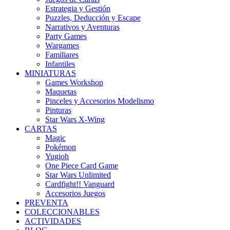
Estrategia y Gestión
Puzzles, Deducción y Escape
Narrativos y Aventuras
Party Games
Wargames
Familiares
Infantiles
MINIATURAS
Games Workshop
Maquetas
Pinceles y Accesorios Modelismo
Pinturas
Star Wars X-Wing
CARTAS
Magic
Pokémon
Yugioh
One Piece Card Game
Star Wars Unlimited
Cardfight!! Vanguard
Accesorios Juegos
PREVENTA
COLECCIONABLES
ACTIVIDADES