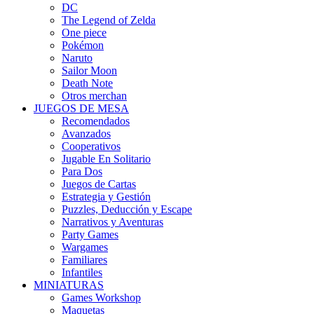
DC
The Legend of Zelda
One piece
Pokémon
Naruto
Sailor Moon
Death Note
Otros merchan
JUEGOS DE MESA
Recomendados
Avanzados
Cooperativos
Jugable En Solitario
Para Dos
Juegos de Cartas
Estrategia y Gestión
Puzzles, Deducción y Escape
Narrativos y Aventuras
Party Games
Wargames
Familiares
Infantiles
MINIATURAS
Games Workshop
Maquetas