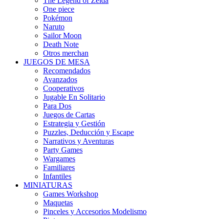
The Legend of Zelda
One piece
Pokémon
Naruto
Sailor Moon
Death Note
Otros merchan
JUEGOS DE MESA
Recomendados
Avanzados
Cooperativos
Jugable En Solitario
Para Dos
Juegos de Cartas
Estrategia y Gestión
Puzzles, Deducción y Escape
Narrativos y Aventuras
Party Games
Wargames
Familiares
Infantiles
MINIATURAS
Games Workshop
Maquetas
Pinceles y Accesorios Modelismo