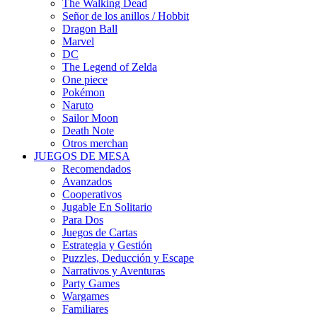
The Walking Dead
Señor de los anillos / Hobbit
Dragon Ball
Marvel
DC
The Legend of Zelda
One piece
Pokémon
Naruto
Sailor Moon
Death Note
Otros merchan
JUEGOS DE MESA
Recomendados
Avanzados
Cooperativos
Jugable En Solitario
Para Dos
Juegos de Cartas
Estrategia y Gestión
Puzzles, Deducción y Escape
Narrativos y Aventuras
Party Games
Wargames
Familiares