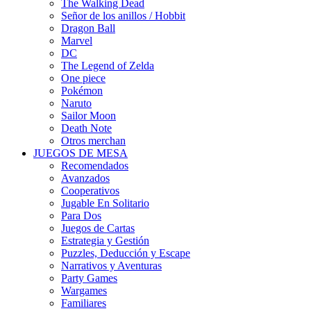
The Walking Dead
Señor de los anillos / Hobbit
Dragon Ball
Marvel
DC
The Legend of Zelda
One piece
Pokémon
Naruto
Sailor Moon
Death Note
Otros merchan
JUEGOS DE MESA
Recomendados
Avanzados
Cooperativos
Jugable En Solitario
Para Dos
Juegos de Cartas
Estrategia y Gestión
Puzzles, Deducción y Escape
Narrativos y Aventuras
Party Games
Wargames
Familiares