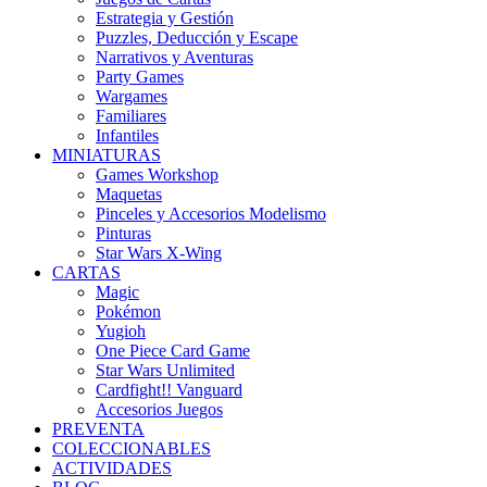
Estrategia y Gestión
Puzzles, Deducción y Escape
Narrativos y Aventuras
Party Games
Wargames
Familiares
Infantiles
MINIATURAS
Games Workshop
Maquetas
Pinceles y Accesorios Modelismo
Pinturas
Star Wars X-Wing
CARTAS
Magic
Pokémon
Yugioh
One Piece Card Game
Star Wars Unlimited
Cardfight!! Vanguard
Accesorios Juegos
PREVENTA
COLECCIONABLES
ACTIVIDADES