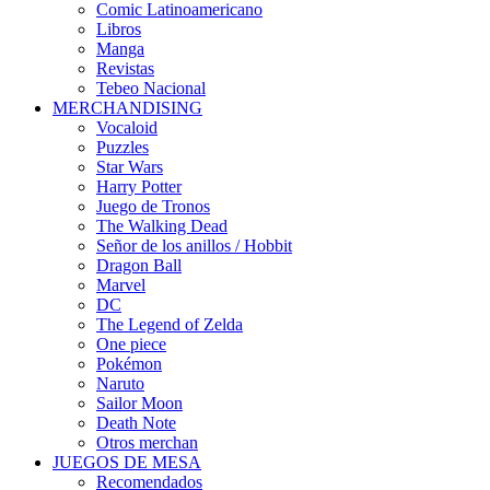
Comic Latinoamericano
Libros
Manga
Revistas
Tebeo Nacional
MERCHANDISING
Vocaloid
Puzzles
Star Wars
Harry Potter
Juego de Tronos
The Walking Dead
Señor de los anillos / Hobbit
Dragon Ball
Marvel
DC
The Legend of Zelda
One piece
Pokémon
Naruto
Sailor Moon
Death Note
Otros merchan
JUEGOS DE MESA
Recomendados