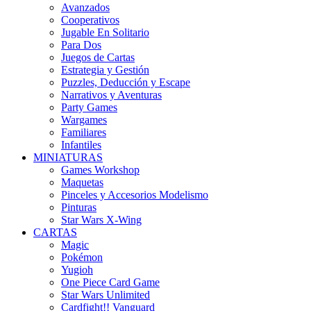
Avanzados
Cooperativos
Jugable En Solitario
Para Dos
Juegos de Cartas
Estrategia y Gestión
Puzzles, Deducción y Escape
Narrativos y Aventuras
Party Games
Wargames
Familiares
Infantiles
MINIATURAS
Games Workshop
Maquetas
Pinceles y Accesorios Modelismo
Pinturas
Star Wars X-Wing
CARTAS
Magic
Pokémon
Yugioh
One Piece Card Game
Star Wars Unlimited
Cardfight!! Vanguard