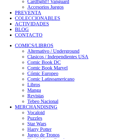
Cardfight!! Vanguard
Accesorios Juegos
PREVENTA
COLECCIONABLES
ACTIVIDADES
BLOG
CONTACTO
COMICS/LIBROS
Alternativo / Underground
Clasicos / Independientes USA
Comic Book DC
Comic Book Marvel
Cómic Europeo
Comic Latinoamericano
Libros
Manga
Revistas
Tebeo Nacional
MERCHANDISING
Vocaloid
Puzzles
Star Wars
Harry Potter
Juego de Tronos