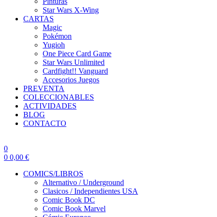
Pinturas
Star Wars X-Wing
CARTAS
Magic
Pokémon
Yugioh
One Piece Card Game
Star Wars Unlimited
Cardfight!! Vanguard
Accesorios Juegos
PREVENTA
COLECCIONABLES
ACTIVIDADES
BLOG
CONTACTO
0
0
0,00
€
COMICS/LIBROS
Alternativo / Underground
Clasicos / Independientes USA
Comic Book DC
Comic Book Marvel