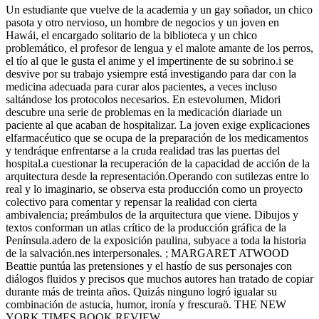
Un estudiante que vuelve de la academia y un gay soñador, un chico
pasota y otro nervioso, un hombre de negocios y un joven en
Hawái, el encargado solitario de la biblioteca y un chico
problemático, el profesor de lengua y el malote amante de los perros,
el tío al que le gusta el anime y el impertinente de su sobrino.i se
desvive por su trabajo ysiempre está investigando para dar con la
medicina adecuada para curar alos pacientes, a veces incluso
saltándose los protocolos necesarios. En estevolumen, Midori
descubre una serie de problemas en la medicación diariade un
paciente al que acaban de hospitalizar. La joven exige explicaciones
elfarmacéutico que se ocupa de la preparación de los medicamentos
y tendráque enfrentarse a la cruda realidad tras las puertas del
hospital.a cuestionar la recuperación de la capacidad de acción de la
arquitectura desde la representación.Operando con sutilezas entre lo
real y lo imaginario, se observa esta producción como un proyecto
colectivo para comentar y repensar la realidad con cierta
ambivalencia; preámbulos de la arquitectura que viene. Dibujos y
textos conforman un atlas crítico de la producción gráfica de la
Península.adero de la exposición paulina, subyace a toda la historia
de la salvación.nes interpersonales. ; MARGARET ATWOOD
Beattie puntúa las pretensiones y el hastío de sus personajes con
diálogos fluidos y precisos que muchos autores han tratado de copiar
durante más de treinta años. Quizás ninguno logró igualar su
combinación de astucia, humor, ironía y frescuraö. THE NEW
YORK TIMES BOOK REVIEW