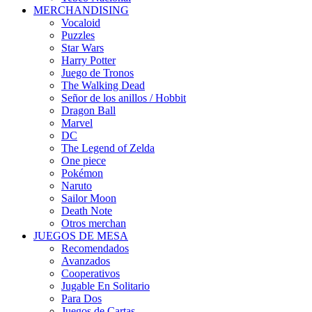
MERCHANDISING
Vocaloid
Puzzles
Star Wars
Harry Potter
Juego de Tronos
The Walking Dead
Señor de los anillos / Hobbit
Dragon Ball
Marvel
DC
The Legend of Zelda
One piece
Pokémon
Naruto
Sailor Moon
Death Note
Otros merchan
JUEGOS DE MESA
Recomendados
Avanzados
Cooperativos
Jugable En Solitario
Para Dos
Juegos de Cartas