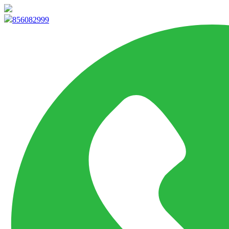
info@marketpvp.es
856082999