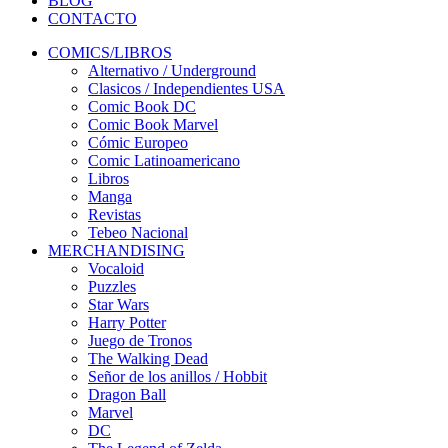
BLOG
CONTACTO
COMICS/LIBROS
Alternativo / Underground
Clasicos / Independientes USA
Comic Book DC
Comic Book Marvel
Cómic Europeo
Comic Latinoamericano
Libros
Manga
Revistas
Tebeo Nacional
MERCHANDISING
Vocaloid
Puzzles
Star Wars
Harry Potter
Juego de Tronos
The Walking Dead
Señor de los anillos / Hobbit
Dragon Ball
Marvel
DC