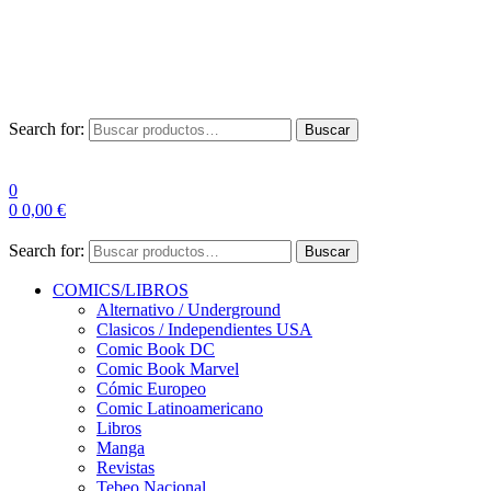
Envío Gratis a partir de 100€ para Península
Las entregas pueden sufrir demoras por alta demanda en las
empresas de mensajería.
Search for:
Buscar
0
0
0,00
€
Search for:
Buscar
COMICS/LIBROS
Alternativo / Underground
Clasicos / Independientes USA
Comic Book DC
Comic Book Marvel
Cómic Europeo
Comic Latinoamericano
Libros
Manga
Revistas
Tebeo Nacional