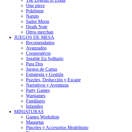
The Legend of Zelda
One piece
Pokémon
Naruto
Sailor Moon
Death Note
Otros merchan
JUEGOS DE MESA
Recomendados
Avanzados
Cooperativos
Jugable En Solitario
Para Dos
Juegos de Cartas
Estrategia y Gestión
Puzzles, Deducción y Escape
Narrativos y Aventuras
Party Games
Wargames
Familiares
Infantiles
MINIATURAS
Games Workshop
Maquetas
Pinceles y Accesorios Modelismo