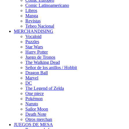
Cómic Europeo
Comic Latinoamericano
Libros
Manga
Revistas
Tebeo Nacional
MERCHANDISING
Vocaloid
Puzzles
Star Wars
Harry Potter
Juego de Tronos
The Walking Dead
Señor de los anillos / Hobbit
Dragon Ball
Marvel
DC
The Legend of Zelda
One piece
Pokémon
Naruto
Sailor Moon
Death Note
Otros merchan
JUEGOS DE MESA