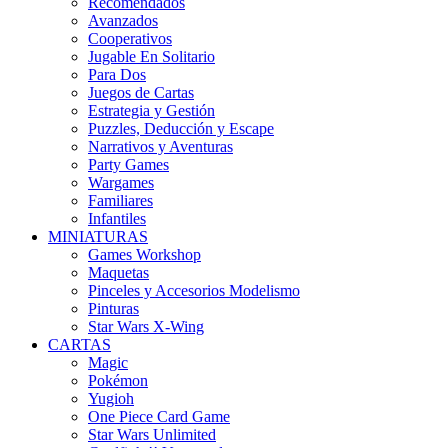
Recomendados
Avanzados
Cooperativos
Jugable En Solitario
Para Dos
Juegos de Cartas
Estrategia y Gestión
Puzzles, Deducción y Escape
Narrativos y Aventuras
Party Games
Wargames
Familiares
Infantiles
MINIATURAS
Games Workshop
Maquetas
Pinceles y Accesorios Modelismo
Pinturas
Star Wars X-Wing
CARTAS
Magic
Pokémon
Yugioh
One Piece Card Game
Star Wars Unlimited