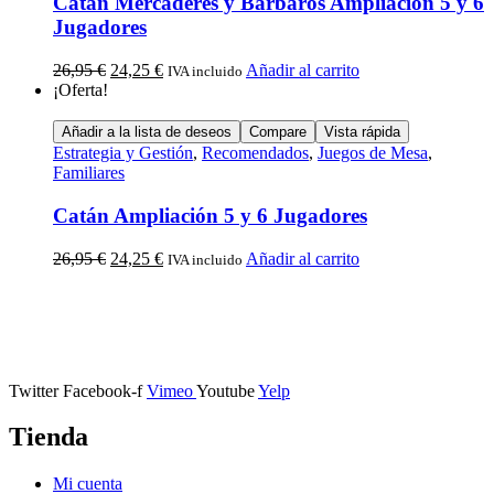
Catán Mercaderes y Bárbaros Ampliación 5 y 6
Jugadores
26,95
€
24,25
€
Añadir al carrito
IVA incluido
¡Oferta!
Añadir a la lista de deseos
Compare
Vista rápida
Estrategia y Gestión
,
Recomendados
,
Juegos de Mesa
,
Familiares
Catán Ampliación 5 y 6 Jugadores
26,95
€
24,25
€
Añadir al carrito
IVA incluido
Calle Descalzos, 1,
11401 Jerez de la Frontera, Cádiz
Twitter
Facebook-f
Vimeo
Youtube
Yelp
Tienda
Mi cuenta