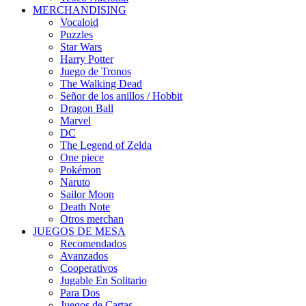
MERCHANDISING
Vocaloid
Puzzles
Star Wars
Harry Potter
Juego de Tronos
The Walking Dead
Señor de los anillos / Hobbit
Dragon Ball
Marvel
DC
The Legend of Zelda
One piece
Pokémon
Naruto
Sailor Moon
Death Note
Otros merchan
JUEGOS DE MESA
Recomendados
Avanzados
Cooperativos
Jugable En Solitario
Para Dos
Juegos de Cartas