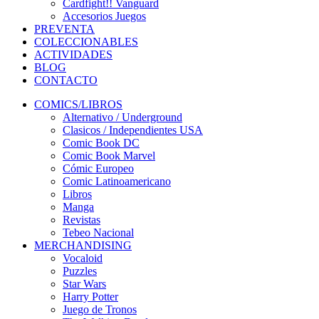
Cardfight!! Vanguard
Accesorios Juegos
PREVENTA
COLECCIONABLES
ACTIVIDADES
BLOG
CONTACTO
COMICS/LIBROS
Alternativo / Underground
Clasicos / Independientes USA
Comic Book DC
Comic Book Marvel
Cómic Europeo
Comic Latinoamericano
Libros
Manga
Revistas
Tebeo Nacional
MERCHANDISING
Vocaloid
Puzzles
Star Wars
Harry Potter
Juego de Tronos