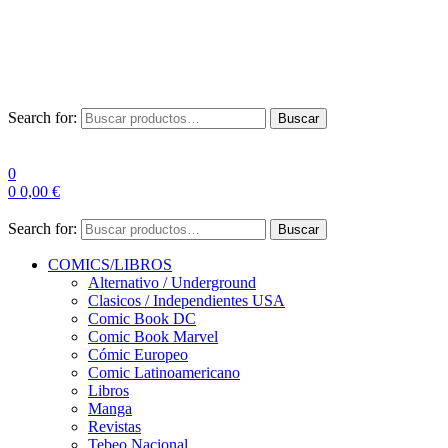
Envío Gratis a partir de 100€ para Península
Las entregas pueden sufrir demoras por alta demanda en las
empresas de mensajería.
Search for:
Buscar
0
0
0,00
€
Search for:
Buscar
COMICS/LIBROS
Alternativo / Underground
Clasicos / Independientes USA
Comic Book DC
Comic Book Marvel
Cómic Europeo
Comic Latinoamericano
Libros
Manga
Revistas
Tebeo Nacional