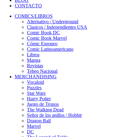
BLOG
CONTACTO
COMICS/LIBROS
Alternativo / Underground
Clasicos / Independientes USA
Comic Book DC
Comic Book Marvel
Cómic Europeo
Comic Latinoamericano
Libros
Manga
Revistas
Tebeo Nacional
MERCHANDISING
Vocaloid
Puzzles
Star Wars
Harry Potter
Juego de Tronos
The Walking Dead
Señor de los anillos / Hobbit
Dragon Ball
Marvel
DC