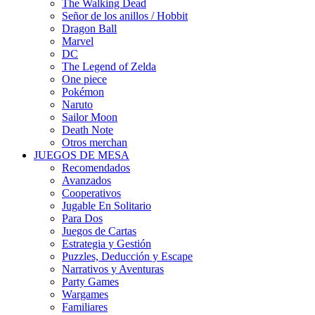
The Walking Dead
Señor de los anillos / Hobbit
Dragon Ball
Marvel
DC
The Legend of Zelda
One piece
Pokémon
Naruto
Sailor Moon
Death Note
Otros merchan
JUEGOS DE MESA
Recomendados
Avanzados
Cooperativos
Jugable En Solitario
Para Dos
Juegos de Cartas
Estrategia y Gestión
Puzzles, Deducción y Escape
Narrativos y Aventuras
Party Games
Wargames
Familiares