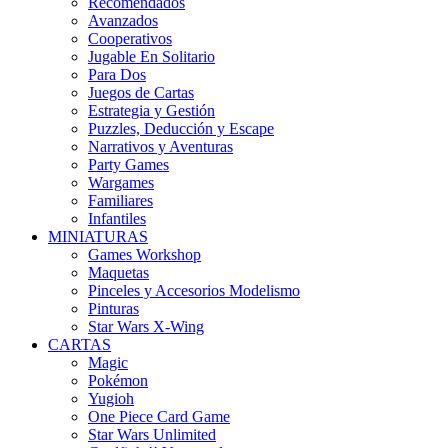
Recomendados
Avanzados
Cooperativos
Jugable En Solitario
Para Dos
Juegos de Cartas
Estrategia y Gestión
Puzzles, Deducción y Escape
Narrativos y Aventuras
Party Games
Wargames
Familiares
Infantiles
MINIATURAS
Games Workshop
Maquetas
Pinceles y Accesorios Modelismo
Pinturas
Star Wars X-Wing
CARTAS
Magic
Pokémon
Yugioh
One Piece Card Game
Star Wars Unlimited