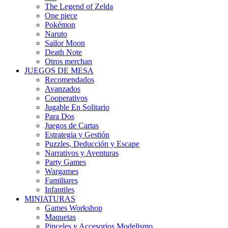
The Legend of Zelda
One piece
Pokémon
Naruto
Sailor Moon
Death Note
Otros merchan
JUEGOS DE MESA
Recomendados
Avanzados
Cooperativos
Jugable En Solitario
Para Dos
Juegos de Cartas
Estrategia y Gestión
Puzzles, Deducción y Escape
Narrativos y Aventuras
Party Games
Wargames
Familiares
Infantiles
MINIATURAS
Games Workshop
Maquetas
Pinceles y Accesorios Modelismo