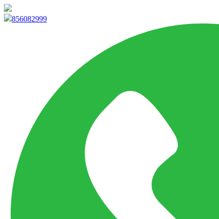
info@marketpvp.es
856082999