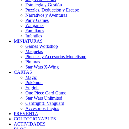
Estrategia y Gestión
Puzzles, Deducción y Escape
Narrativos y Aventuras
Party Games
Wargames
Familiares
Infantiles
MINIATURAS
Games Workshop
Maquetas
Pinceles y Accesorios Modelismo
Pinturas
Star Wars X-Wing
CARTAS
Magic
Pokémon
Yugioh
One Piece Card Game
Star Wars Unlimited
Cardfight!! Vanguard
Accesorios Juegos
PREVENTA
COLECCIONABLES
ACTIVIDADES