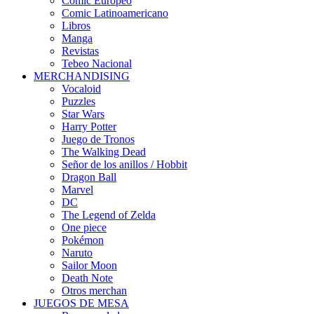
Cómic Europeo
Comic Latinoamericano
Libros
Manga
Revistas
Tebeo Nacional
MERCHANDISING
Vocaloid
Puzzles
Star Wars
Harry Potter
Juego de Tronos
The Walking Dead
Señor de los anillos / Hobbit
Dragon Ball
Marvel
DC
The Legend of Zelda
One piece
Pokémon
Naruto
Sailor Moon
Death Note
Otros merchan
JUEGOS DE MESA