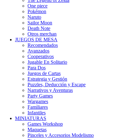
The Legend of Zelda
One piece
Pokémon
Naruto
Sailor Moon
Death Note
Otros merchan
JUEGOS DE MESA
Recomendados
Avanzados
Cooperativos
Jugable En Solitario
Para Dos
Juegos de Cartas
Estrategia y Gestión
Puzzles, Deducción y Escape
Narrativos y Aventuras
Party Games
Wargames
Familiares
Infantiles
MINIATURAS
Games Workshop
Maquetas
Pinceles y Accesorios Modelismo