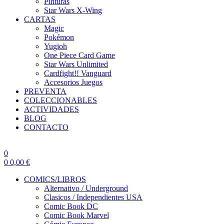
Pinturas
Star Wars X-Wing
CARTAS
Magic
Pokémon
Yugioh
One Piece Card Game
Star Wars Unlimited
Cardfight!! Vanguard
Accesorios Juegos
PREVENTA
COLECCIONABLES
ACTIVIDADES
BLOG
CONTACTO
0
0
0,00
€
COMICS/LIBROS
Alternativo / Underground
Clasicos / Independientes USA
Comic Book DC
Comic Book Marvel