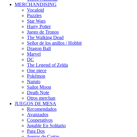
MERCHANDISING
Vocaloid
Puzzles
Star Wars
Harry Potter
Juego de Tronos
The Walking Dead
Señor de los anillos / Hobbit
Dragon Ball
Marvel
DC
The Legend of Zelda
One piece
Pokémon
Naruto
Sailor Moon
Death Note
Otros merchan
JUEGOS DE MESA
Recomendados
Avanzados
Cooperativos
Jugable En Solitario
Para Dos
Juegos de Cartas