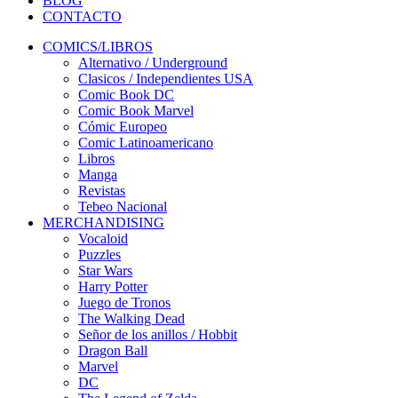
BLOG
CONTACTO
COMICS/LIBROS
Alternativo / Underground
Clasicos / Independientes USA
Comic Book DC
Comic Book Marvel
Cómic Europeo
Comic Latinoamericano
Libros
Manga
Revistas
Tebeo Nacional
MERCHANDISING
Vocaloid
Puzzles
Star Wars
Harry Potter
Juego de Tronos
The Walking Dead
Señor de los anillos / Hobbit
Dragon Ball
Marvel
DC