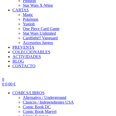
Pinturas
Star Wars X-Wing
CARTAS
Magic
Pokémon
Yugioh
One Piece Card Game
Star Wars Unlimited
Cardfight!! Vanguard
Accesorios Juegos
PREVENTA
COLECCIONABLES
ACTIVIDADES
BLOG
CONTACTO
0
0
0,00
€
COMICS/LIBROS
Alternativo / Underground
Clasicos / Independientes USA
Comic Book DC
Comic Book Marvel