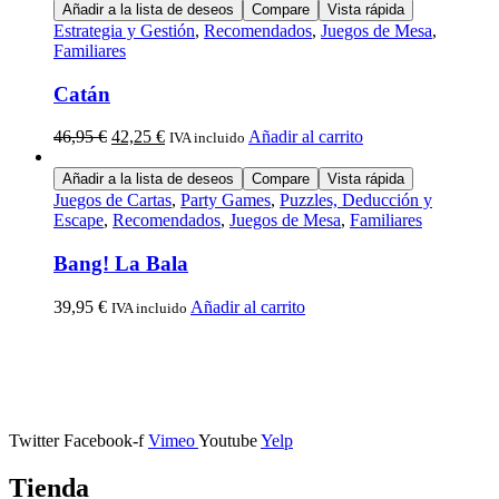
Añadir a la lista de deseos
Compare
Vista rápida
Estrategia y Gestión
,
Recomendados
,
Juegos de Mesa
,
Familiares
Catán
46,95
€
42,25
€
Añadir al carrito
IVA incluido
Añadir a la lista de deseos
Compare
Vista rápida
Juegos de Cartas
,
Party Games
,
Puzzles, Deducción y
Escape
,
Recomendados
,
Juegos de Mesa
,
Familiares
Bang! La Bala
39,95
€
Añadir al carrito
IVA incluido
Calle Descalzos, 1,
11401 Jerez de la Frontera, Cádiz
Twitter
Facebook-f
Vimeo
Youtube
Yelp
Tienda