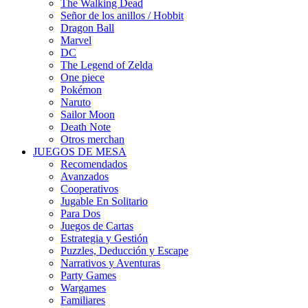
The Walking Dead
Señor de los anillos / Hobbit
Dragon Ball
Marvel
DC
The Legend of Zelda
One piece
Pokémon
Naruto
Sailor Moon
Death Note
Otros merchan
JUEGOS DE MESA
Recomendados
Avanzados
Cooperativos
Jugable En Solitario
Para Dos
Juegos de Cartas
Estrategia y Gestión
Puzzles, Deducción y Escape
Narrativos y Aventuras
Party Games
Wargames
Familiares