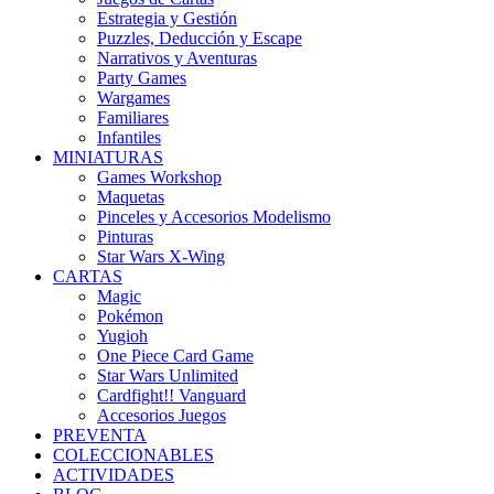
Estrategia y Gestión
Puzzles, Deducción y Escape
Narrativos y Aventuras
Party Games
Wargames
Familiares
Infantiles
MINIATURAS
Games Workshop
Maquetas
Pinceles y Accesorios Modelismo
Pinturas
Star Wars X-Wing
CARTAS
Magic
Pokémon
Yugioh
One Piece Card Game
Star Wars Unlimited
Cardfight!! Vanguard
Accesorios Juegos
PREVENTA
COLECCIONABLES
ACTIVIDADES