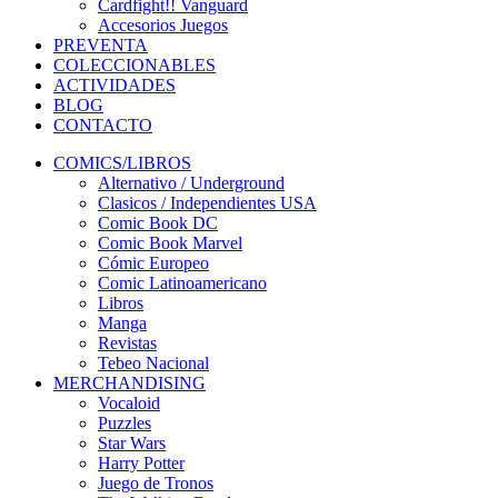
Cardfight!! Vanguard
Accesorios Juegos
PREVENTA
COLECCIONABLES
ACTIVIDADES
BLOG
CONTACTO
COMICS/LIBROS
Alternativo / Underground
Clasicos / Independientes USA
Comic Book DC
Comic Book Marvel
Cómic Europeo
Comic Latinoamericano
Libros
Manga
Revistas
Tebeo Nacional
MERCHANDISING
Vocaloid
Puzzles
Star Wars
Harry Potter
Juego de Tronos