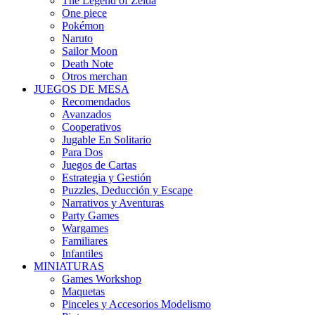
The Legend of Zelda
One piece
Pokémon
Naruto
Sailor Moon
Death Note
Otros merchan
JUEGOS DE MESA
Recomendados
Avanzados
Cooperativos
Jugable En Solitario
Para Dos
Juegos de Cartas
Estrategia y Gestión
Puzzles, Deducción y Escape
Narrativos y Aventuras
Party Games
Wargames
Familiares
Infantiles
MINIATURAS
Games Workshop
Maquetas
Pinceles y Accesorios Modelismo