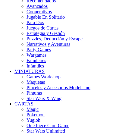
Recomendados
Avanzados
Cooperativos
Jugable En Solitario
Para Dos
Juegos de Cartas
Estrategia y Gestión
Puzzles, Deducción y Escape
Narrativos y Aventuras
Party Games
Wargames
Familiares
Infantiles
MINIATURAS
Games Workshop
Maquetas
Pinceles y Accesorios Modelismo
Pinturas
Star Wars X-Wing
CARTAS
Magic
Pokémon
Yugioh
One Piece Card Game
Star Wars Unlimited