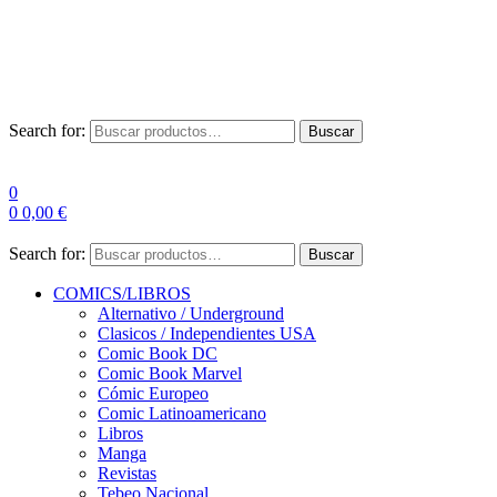
Envío Gratis a partir de 100€ para Península
Las entregas pueden sufrir demoras por alta demanda en las
empresas de mensajería.
Search for:
Buscar
0
0
0,00
€
Search for:
Buscar
COMICS/LIBROS
Alternativo / Underground
Clasicos / Independientes USA
Comic Book DC
Comic Book Marvel
Cómic Europeo
Comic Latinoamericano
Libros
Manga
Revistas
Tebeo Nacional