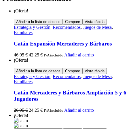
¡Oferta!
Añadir a la lista de deseos
Compare
Vista rápida
Estrategia y Gestión
,
Recomendados
,
Juegos de Mesa
,
Familiares
Catán Expansión Mercaderes y Bárbaros
46,95
€
42,25
€
Añadir al carrito
IVA incluido
¡Oferta!
Añadir a la lista de deseos
Compare
Vista rápida
Estrategia y Gestión
,
Recomendados
,
Juegos de Mesa
,
Familiares
Catán Mercaderes y Bárbaros Ampliación 5 y 6
Jugadores
26,95
€
24,25
€
Añadir al carrito
IVA incluido
¡Oferta!