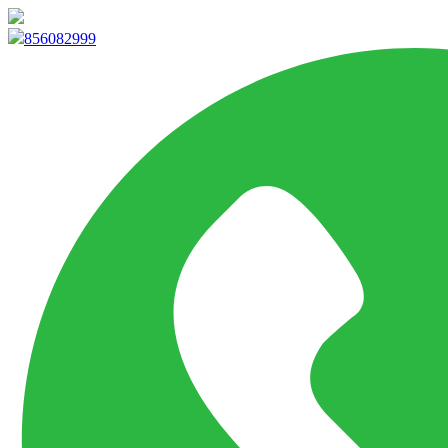
info@marketpvp.es
856082999