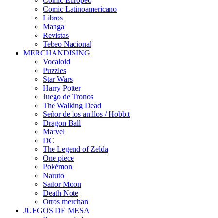
Cómic Europeo
Comic Latinoamericano
Libros
Manga
Revistas
Tebeo Nacional
MERCHANDISING
Vocaloid
Puzzles
Star Wars
Harry Potter
Juego de Tronos
The Walking Dead
Señor de los anillos / Hobbit
Dragon Ball
Marvel
DC
The Legend of Zelda
One piece
Pokémon
Naruto
Sailor Moon
Death Note
Otros merchan
JUEGOS DE MESA