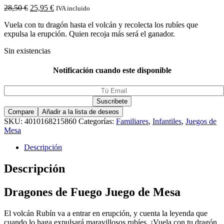
28,50
€
25,95
€
IVA incluido
Vuela con tu dragón hasta el volcán y recolecta los rubíes que
expulsa la erupción. Quien recoja más será el ganador.
Sin existencias
Notificación cuando este disponible
Compare
Añadir a la lista de deseos
SKU:
4010168215860
Categorías:
Familiares
,
Infantiles
,
Juegos de
Mesa
Descripción
Descripción
Dragones de Fuego Juego de Mesa
El volcán Rubín va a entrar en erupción, y cuenta la leyenda que
cuando lo haga expulsará maravillosos rubíes. ¡Vuela con tu dragón