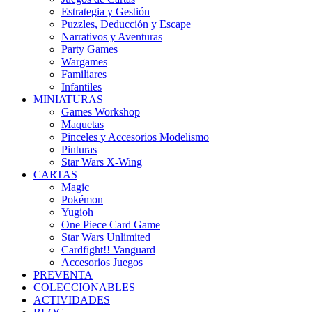
Estrategia y Gestión
Puzzles, Deducción y Escape
Narrativos y Aventuras
Party Games
Wargames
Familiares
Infantiles
MINIATURAS
Games Workshop
Maquetas
Pinceles y Accesorios Modelismo
Pinturas
Star Wars X-Wing
CARTAS
Magic
Pokémon
Yugioh
One Piece Card Game
Star Wars Unlimited
Cardfight!! Vanguard
Accesorios Juegos
PREVENTA
COLECCIONABLES
ACTIVIDADES