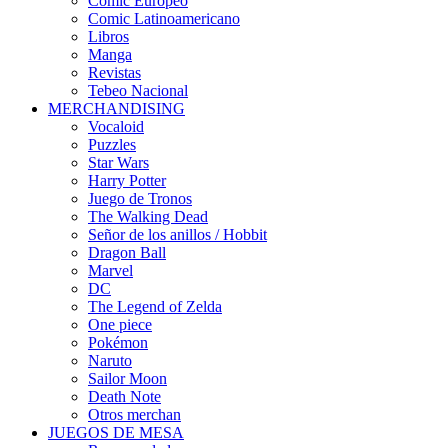
Cómic Europeo
Comic Latinoamericano
Libros
Manga
Revistas
Tebeo Nacional
MERCHANDISING
Vocaloid
Puzzles
Star Wars
Harry Potter
Juego de Tronos
The Walking Dead
Señor de los anillos / Hobbit
Dragon Ball
Marvel
DC
The Legend of Zelda
One piece
Pokémon
Naruto
Sailor Moon
Death Note
Otros merchan
JUEGOS DE MESA