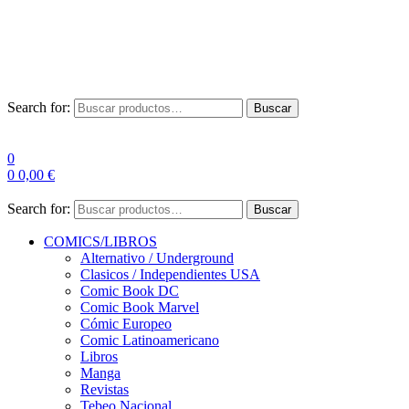
Envío Gratis a partir de 100€ para Península
Las entregas pueden sufrir demoras por alta demanda en las
empresas de mensajería.
Search for:
Buscar
0
0
0,00
€
Search for:
Buscar
COMICS/LIBROS
Alternativo / Underground
Clasicos / Independientes USA
Comic Book DC
Comic Book Marvel
Cómic Europeo
Comic Latinoamericano
Libros
Manga
Revistas
Tebeo Nacional