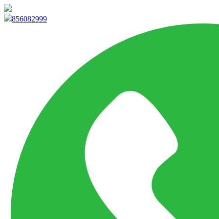
info@marketpvp.es
856082999