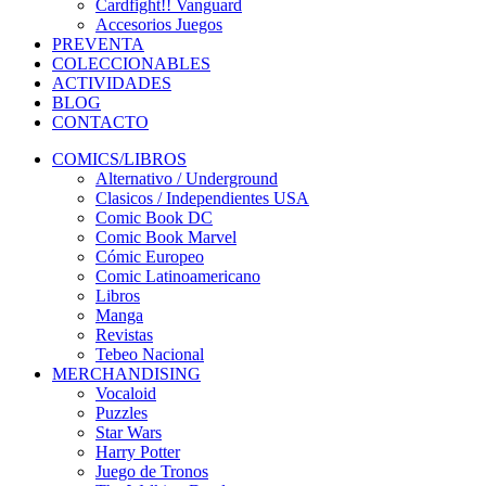
Cardfight!! Vanguard
Accesorios Juegos
PREVENTA
COLECCIONABLES
ACTIVIDADES
BLOG
CONTACTO
COMICS/LIBROS
Alternativo / Underground
Clasicos / Independientes USA
Comic Book DC
Comic Book Marvel
Cómic Europeo
Comic Latinoamericano
Libros
Manga
Revistas
Tebeo Nacional
MERCHANDISING
Vocaloid
Puzzles
Star Wars
Harry Potter
Juego de Tronos