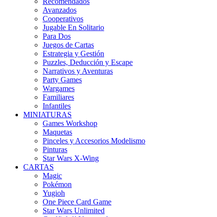
Recomendados
Avanzados
Cooperativos
Jugable En Solitario
Para Dos
Juegos de Cartas
Estrategia y Gestión
Puzzles, Deducción y Escape
Narrativos y Aventuras
Party Games
Wargames
Familiares
Infantiles
MINIATURAS
Games Workshop
Maquetas
Pinceles y Accesorios Modelismo
Pinturas
Star Wars X-Wing
CARTAS
Magic
Pokémon
Yugioh
One Piece Card Game
Star Wars Unlimited