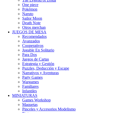
The Legend of Zelda
One piece
Pokémon
Naruto
Sailor Moon
Death Note
Otros merchan
JUEGOS DE MESA
Recomendados
Avanzados
Cooperativos
Jugable En Solitario
Para Dos
Juegos de Cartas
Estrategia y Gestión
Puzzles, Deducción y Escape
Narrativos y Aventuras
Party Games
Wargames
Familiares
Infantiles
MINIATURAS
Games Workshop
Maquetas
Pinceles y Accesorios Modelismo