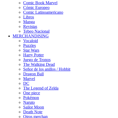
Comic Book Marvel
Cómic Europeo
Comic Latinoamericano
Libros
Manga
Revistas
Tebeo Nacional
MERCHANDISING
Vocaloid
Puzzles
Star Wars
Harry Potter
Juego de Tronos
The Walking Dead
Señor de los anillos / Hobbit
Dragon Ball
Marvel
DC
The Legend of Zelda
One piece
Pokémon
Naruto
Sailor Moon
Death Note
Otros merchan