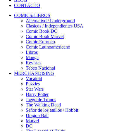
BLOG
CONTACTO
COMICS/LIBROS
Alternativo / Underground
Clasicos / Independientes USA
Comic Book DC
Comic Book Marvel
Cómic Europeo
Comic Latinoamericano
Libros
Manga
Revistas
Tebeo Nacional
MERCHANDISING
Vocaloid
Puzzles
Star Wars
Harry Potter
Juego de Tronos
The Walking Dead
Señor de los anillos / Hobbit
Dragon Ball
Marvel
DC