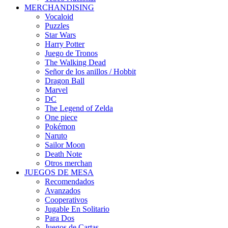
MERCHANDISING
Vocaloid
Puzzles
Star Wars
Harry Potter
Juego de Tronos
The Walking Dead
Señor de los anillos / Hobbit
Dragon Ball
Marvel
DC
The Legend of Zelda
One piece
Pokémon
Naruto
Sailor Moon
Death Note
Otros merchan
JUEGOS DE MESA
Recomendados
Avanzados
Cooperativos
Jugable En Solitario
Para Dos
Juegos de Cartas