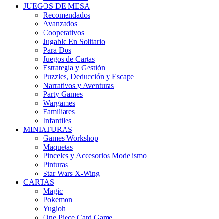
JUEGOS DE MESA
Recomendados
Avanzados
Cooperativos
Jugable En Solitario
Para Dos
Juegos de Cartas
Estrategia y Gestión
Puzzles, Deducción y Escape
Narrativos y Aventuras
Party Games
Wargames
Familiares
Infantiles
MINIATURAS
Games Workshop
Maquetas
Pinceles y Accesorios Modelismo
Pinturas
Star Wars X-Wing
CARTAS
Magic
Pokémon
Yugioh
One Piece Card Game