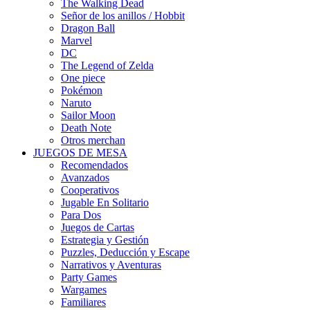
The Walking Dead
Señor de los anillos / Hobbit
Dragon Ball
Marvel
DC
The Legend of Zelda
One piece
Pokémon
Naruto
Sailor Moon
Death Note
Otros merchan
JUEGOS DE MESA
Recomendados
Avanzados
Cooperativos
Jugable En Solitario
Para Dos
Juegos de Cartas
Estrategia y Gestión
Puzzles, Deducción y Escape
Narrativos y Aventuras
Party Games
Wargames
Familiares