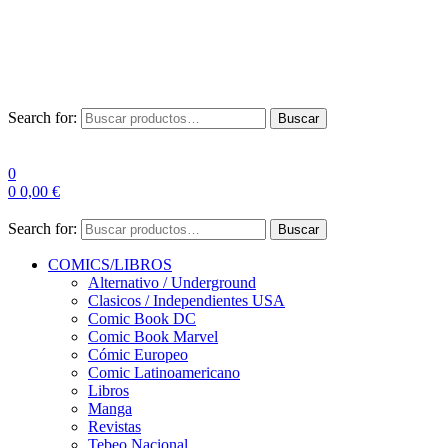
Envío Gratis a partir de 100€ para Península
Las entregas pueden sufrir demoras por alta demanda en las
empresas de mensajería.
Search for:
Buscar
0
0
0,00
€
Search for:
Buscar
COMICS/LIBROS
Alternativo / Underground
Clasicos / Independientes USA
Comic Book DC
Comic Book Marvel
Cómic Europeo
Comic Latinoamericano
Libros
Manga
Revistas
Tebeo Nacional