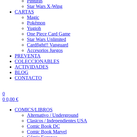
Pinturas
Star Wars X-Wing
CARTAS
Magic
Pokémon
Yugioh
One Piece Card Game
Star Wars Unlimited
Cardfight!! Vanguard
Accesorios Juegos
PREVENTA
COLECCIONABLES
ACTIVIDADES
BLOG
CONTACTO
0
0
0,00
€
COMICS/LIBROS
Alternativo / Underground
Clasicos / Independientes USA
Comic Book DC
Comic Book Marvel