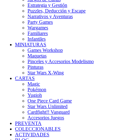
Estrategia y Gestión
Puzzles, Deducción y Escape
Narrativos y Aventuras
Party Games
Wargames
Familiares
Infantiles
MINIATURAS
Games Workshop
Maquetas
Pinceles y Accesorios Modelismo
Pinturas
Star Wars X-Wing
CARTAS
Magic
Pokémon
Yugioh
One Piece Card Game
Star Wars Unlimited
Cardfight!! Vanguard
Accesorios Juegos
PREVENTA
COLECCIONABLES
ACTIVIDADES