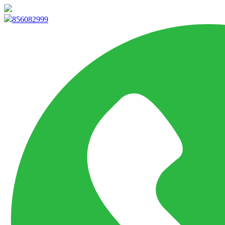
info@marketpvp.es
856082999