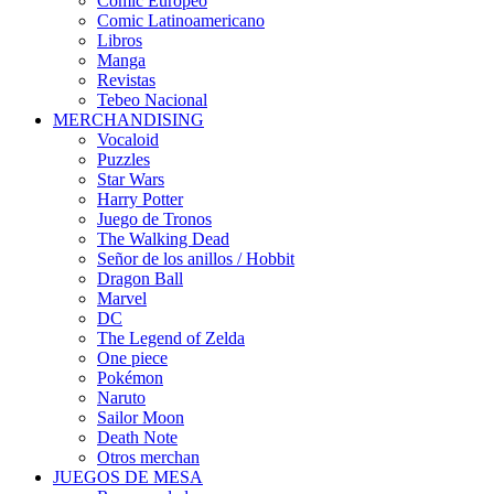
Cómic Europeo
Comic Latinoamericano
Libros
Manga
Revistas
Tebeo Nacional
MERCHANDISING
Vocaloid
Puzzles
Star Wars
Harry Potter
Juego de Tronos
The Walking Dead
Señor de los anillos / Hobbit
Dragon Ball
Marvel
DC
The Legend of Zelda
One piece
Pokémon
Naruto
Sailor Moon
Death Note
Otros merchan
JUEGOS DE MESA