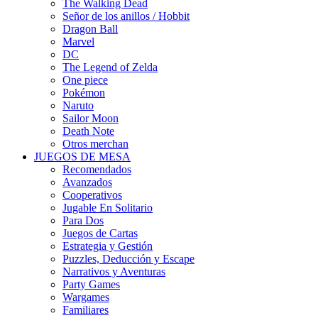
The Walking Dead
Señor de los anillos / Hobbit
Dragon Ball
Marvel
DC
The Legend of Zelda
One piece
Pokémon
Naruto
Sailor Moon
Death Note
Otros merchan
JUEGOS DE MESA
Recomendados
Avanzados
Cooperativos
Jugable En Solitario
Para Dos
Juegos de Cartas
Estrategia y Gestión
Puzzles, Deducción y Escape
Narrativos y Aventuras
Party Games
Wargames
Familiares