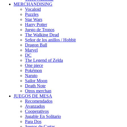
MERCHANDISING
Vocaloid
Puzzles
Star Wars
Harry Potter
Juego de Tronos
The Walking Dead
Señor de los anillos / Hobbit
Dragon Ball
Marvel
DC
The Legend of Zelda
One piece
Pokémon
Naruto
Sailor Moon
Death Note
Otros merchan
JUEGOS DE MESA
Recomendados
Avanzados
Cooperativos
Jugable En Solitario
Para Dos
Juegos de Cartas