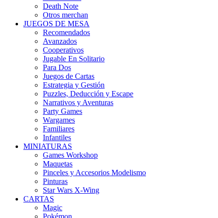
Death Note
Otros merchan
JUEGOS DE MESA
Recomendados
Avanzados
Cooperativos
Jugable En Solitario
Para Dos
Juegos de Cartas
Estrategia y Gestión
Puzzles, Deducción y Escape
Narrativos y Aventuras
Party Games
Wargames
Familiares
Infantiles
MINIATURAS
Games Workshop
Maquetas
Pinceles y Accesorios Modelismo
Pinturas
Star Wars X-Wing
CARTAS
Magic
Pokémon