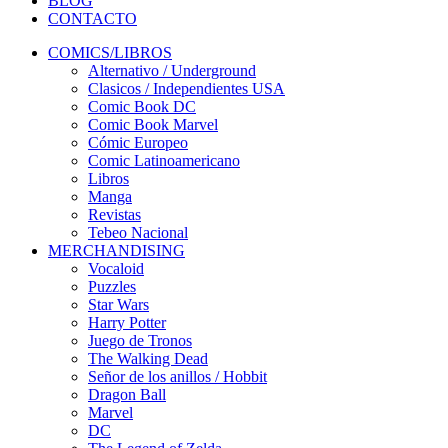
BLOG
CONTACTO
COMICS/LIBROS
Alternativo / Underground
Clasicos / Independientes USA
Comic Book DC
Comic Book Marvel
Cómic Europeo
Comic Latinoamericano
Libros
Manga
Revistas
Tebeo Nacional
MERCHANDISING
Vocaloid
Puzzles
Star Wars
Harry Potter
Juego de Tronos
The Walking Dead
Señor de los anillos / Hobbit
Dragon Ball
Marvel
DC