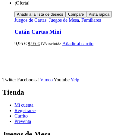
¡Oferta!
Añadir a la lista de deseos
Compare
Vista rápida
Juegos de Cartas
,
Juegos de Mesa
,
Familiares
Catán Cartas Mini
9,95
€
8,95
€
Añadir al carrito
IVA incluido
Calle Descalzos, 1,
11401 Jerez de la Frontera, Cádiz
Twitter
Facebook-f
Vimeo
Youtube
Yelp
Tienda
Mi cuenta
Registrarse
Carrito
Preventa
Juegos de Mesa