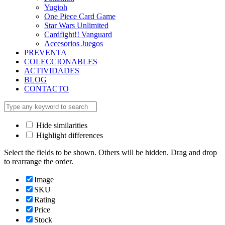
Yugioh
One Piece Card Game
Star Wars Unlimited
Cardfight!! Vanguard
Accesorios Juegos
PREVENTA
COLECCIONABLES
ACTIVIDADES
BLOG
CONTACTO
Hide similarities
Highlight differences
Select the fields to be shown. Others will be hidden. Drag and drop
to rearrange the order.
Image
SKU
Rating
Price
Stock