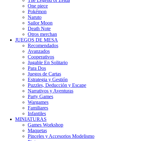
The Legend of Zelda
One piece
Pokémon
Naruto
Sailor Moon
Death Note
Otros merchan
JUEGOS DE MESA
Recomendados
Avanzados
Cooperativos
Jugable En Solitario
Para Dos
Juegos de Cartas
Estrategia y Gestión
Puzzles, Deducción y Escape
Narrativos y Aventuras
Party Games
Wargames
Familiares
Infantiles
MINIATURAS
Games Workshop
Maquetas
Pinceles y Accesorios Modelismo