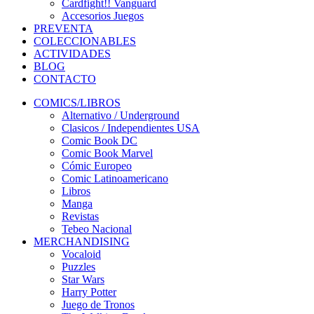
Cardfight!! Vanguard
Accesorios Juegos
PREVENTA
COLECCIONABLES
ACTIVIDADES
BLOG
CONTACTO
COMICS/LIBROS
Alternativo / Underground
Clasicos / Independientes USA
Comic Book DC
Comic Book Marvel
Cómic Europeo
Comic Latinoamericano
Libros
Manga
Revistas
Tebeo Nacional
MERCHANDISING
Vocaloid
Puzzles
Star Wars
Harry Potter
Juego de Tronos