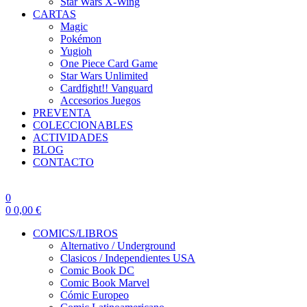
Star Wars X-Wing
CARTAS
Magic
Pokémon
Yugioh
One Piece Card Game
Star Wars Unlimited
Cardfight!! Vanguard
Accesorios Juegos
PREVENTA
COLECCIONABLES
ACTIVIDADES
BLOG
CONTACTO
0
0
0,00
€
COMICS/LIBROS
Alternativo / Underground
Clasicos / Independientes USA
Comic Book DC
Comic Book Marvel
Cómic Europeo