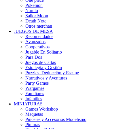
One piece
Pokémon
Naruto
Sailor Moon
Death Note
Otros merchan
JUEGOS DE MESA
Recomendados
Avanzados
Cooperativos
Jugable En Solitario
Para Dos
Juegos de Cartas
Estrategia y Gestión
Puzzles, Deducción y Escape
Narrativos y Aventuras
Party Games
Wargames
Familiares
Infantiles
MINIATURAS
Games Workshop
Maquetas
Pinceles y Accesorios Modelismo
Pinturas