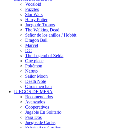
Vocaloid
Puzzles
Star Wars
Harry Potter
Juego de Tronos
The Walking Dead
Señor de los anillos / Hobbit
Dragon Ball
Marvel
DC
The Legend of Zelda
One piece
Pokémon
Naruto
Sailor Moon
Death Note
Otros merchan
JUEGOS DE MESA
Recomendados
Avanzados
Cooperativos
Jugable En Solitario
Para Dos
Juegos de Cartas
Estrategia y Gestión