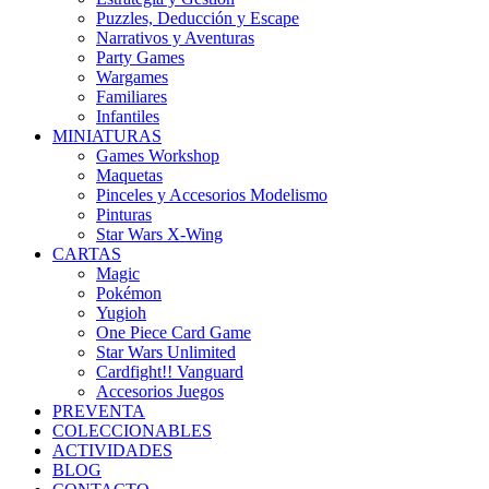
Puzzles, Deducción y Escape
Narrativos y Aventuras
Party Games
Wargames
Familiares
Infantiles
MINIATURAS
Games Workshop
Maquetas
Pinceles y Accesorios Modelismo
Pinturas
Star Wars X-Wing
CARTAS
Magic
Pokémon
Yugioh
One Piece Card Game
Star Wars Unlimited
Cardfight!! Vanguard
Accesorios Juegos
PREVENTA
COLECCIONABLES
ACTIVIDADES
BLOG