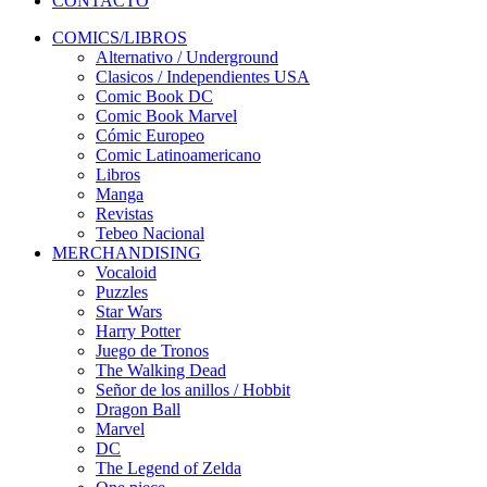
CONTACTO
COMICS/LIBROS
Alternativo / Underground
Clasicos / Independientes USA
Comic Book DC
Comic Book Marvel
Cómic Europeo
Comic Latinoamericano
Libros
Manga
Revistas
Tebeo Nacional
MERCHANDISING
Vocaloid
Puzzles
Star Wars
Harry Potter
Juego de Tronos
The Walking Dead
Señor de los anillos / Hobbit
Dragon Ball
Marvel
DC
The Legend of Zelda