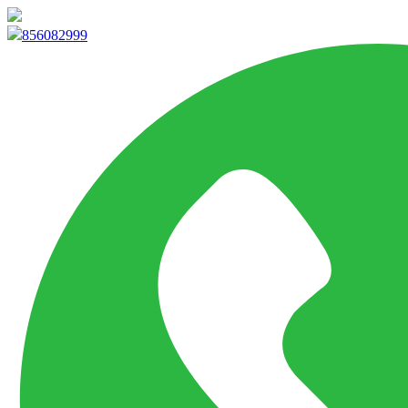
info@marketpvp.es
856082999