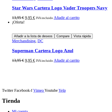
Star Wars Cartera Logo Vader Troopers Navy
13,95
€
9,95
€
Añadir al carrito
IVA incluido
¡Oferta!
Añadir a la lista de deseos
Compare
Vista rápida
Merchandising
,
DC
Superman Cartera Logo Azul
13,95
€
9,95
€
Añadir al carrito
IVA incluido
Calle Descalzos, 1,
11401 Jerez de la Frontera, Cádiz
Twitter
Facebook-f
Vimeo
Youtube
Yelp
Tienda
Mi cuenta