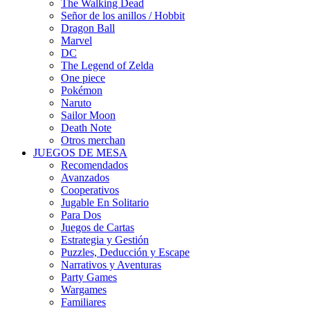
The Walking Dead
Señor de los anillos / Hobbit
Dragon Ball
Marvel
DC
The Legend of Zelda
One piece
Pokémon
Naruto
Sailor Moon
Death Note
Otros merchan
JUEGOS DE MESA
Recomendados
Avanzados
Cooperativos
Jugable En Solitario
Para Dos
Juegos de Cartas
Estrategia y Gestión
Puzzles, Deducción y Escape
Narrativos y Aventuras
Party Games
Wargames
Familiares