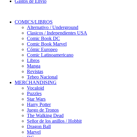
Gastos de Envio
COMICS/LIBROS
Alternativo / Underground
Clasicos / Independientes USA
Comic Book DC
Comic Book Marvel
Cómic Europeo
Comic Latinoamericano
Libros
Manga
Revistas
Tebeo Nacional
MERCHANDISING
Vocaloid
Puzzles
Star Wars
Harry Potter
Juego de Tronos
The Walking Dead
Señor de los anillos / Hobbit
Dragon Ball
Marvel