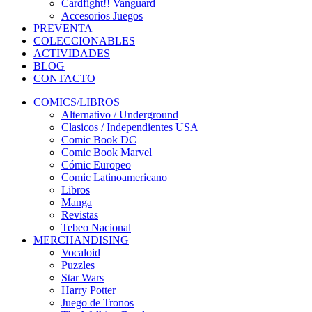
Cardfight!! Vanguard
Accesorios Juegos
PREVENTA
COLECCIONABLES
ACTIVIDADES
BLOG
CONTACTO
COMICS/LIBROS
Alternativo / Underground
Clasicos / Independientes USA
Comic Book DC
Comic Book Marvel
Cómic Europeo
Comic Latinoamericano
Libros
Manga
Revistas
Tebeo Nacional
MERCHANDISING
Vocaloid
Puzzles
Star Wars
Harry Potter
Juego de Tronos