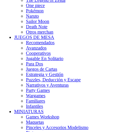
The Legend of Zelda
One piece
Pokémon
Naruto
Sailor Moon
Death Note
Otros merchan
JUEGOS DE MESA
Recomendados
Avanzados
Cooperativos
Jugable En Solitario
Para Dos
Juegos de Cartas
Estrategia y Gestión
Puzzles, Deducción y Escape
Narrativos y Aventuras
Party Games
Wargames
Familiares
Infantiles
MINIATURAS
Games Workshop
Maquetas
Pinceles y Accesorios Modelismo