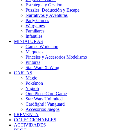
Estrategia y Gestión
Puzzles, Deducción y Escape
Narrativos y Aventuras
Party Games
Wargames
Familiares
Infantiles
MINIATURAS
Games Workshop
Maquetas
Pinceles y Accesorios Modelismo
Pinturas
Star Wars X-Wing
CARTAS
Magic
Pokémon
Yugioh
One Piece Card Game
Star Wars Unlimited
Cardfight!! Vanguard
Accesorios Juegos
PREVENTA
COLECCIONABLES
ACTIVIDADES