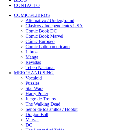
BLOG
CONTACTO
COMICS/LIBROS
Alternativo / Underground
Clasicos / Independientes USA
Comic Book DC
Comic Book Marvel
Cómic Europeo
Comic Latinoamericano
Libros
Manga
Revistas
Tebeo Nacional
MERCHANDISING
Vocaloid
Puzzles
Star Wars
Harry Potter
Juego de Tronos
The Walking Dead
Señor de los anillos / Hobbit
Dragon Ball
Marvel
DC