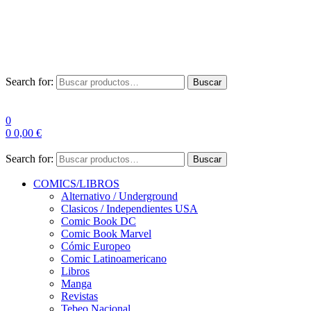
Envío Gratis a partir de 100€ para Península
Las entregas pueden sufrir demoras por alta demanda en las
empresas de mensajería.
Search for:
Buscar
0
0
0,00
€
Search for:
Buscar
COMICS/LIBROS
Alternativo / Underground
Clasicos / Independientes USA
Comic Book DC
Comic Book Marvel
Cómic Europeo
Comic Latinoamericano
Libros
Manga
Revistas
Tebeo Nacional