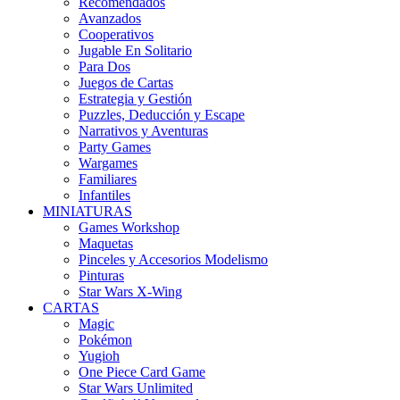
Recomendados
Avanzados
Cooperativos
Jugable En Solitario
Para Dos
Juegos de Cartas
Estrategia y Gestión
Puzzles, Deducción y Escape
Narrativos y Aventuras
Party Games
Wargames
Familiares
Infantiles
MINIATURAS
Games Workshop
Maquetas
Pinceles y Accesorios Modelismo
Pinturas
Star Wars X-Wing
CARTAS
Magic
Pokémon
Yugioh
One Piece Card Game
Star Wars Unlimited