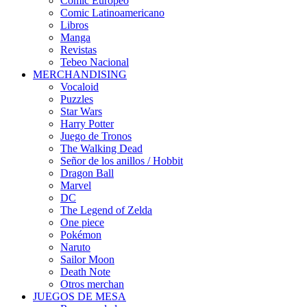
Cómic Europeo
Comic Latinoamericano
Libros
Manga
Revistas
Tebeo Nacional
MERCHANDISING
Vocaloid
Puzzles
Star Wars
Harry Potter
Juego de Tronos
The Walking Dead
Señor de los anillos / Hobbit
Dragon Ball
Marvel
DC
The Legend of Zelda
One piece
Pokémon
Naruto
Sailor Moon
Death Note
Otros merchan
JUEGOS DE MESA