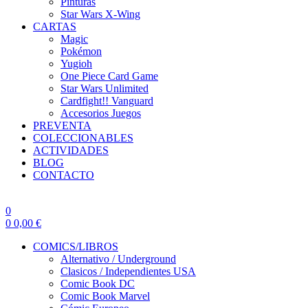
Pinturas
Star Wars X-Wing
CARTAS
Magic
Pokémon
Yugioh
One Piece Card Game
Star Wars Unlimited
Cardfight!! Vanguard
Accesorios Juegos
PREVENTA
COLECCIONABLES
ACTIVIDADES
BLOG
CONTACTO
0
0
0,00
€
COMICS/LIBROS
Alternativo / Underground
Clasicos / Independientes USA
Comic Book DC
Comic Book Marvel