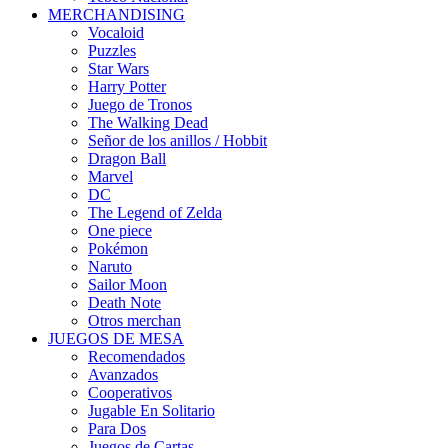
MERCHANDISING
Vocaloid
Puzzles
Star Wars
Harry Potter
Juego de Tronos
The Walking Dead
Señor de los anillos / Hobbit
Dragon Ball
Marvel
DC
The Legend of Zelda
One piece
Pokémon
Naruto
Sailor Moon
Death Note
Otros merchan
JUEGOS DE MESA
Recomendados
Avanzados
Cooperativos
Jugable En Solitario
Para Dos
Juegos de Cartas