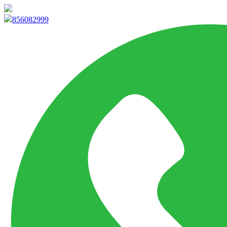
info@marketpvp.es
856082999