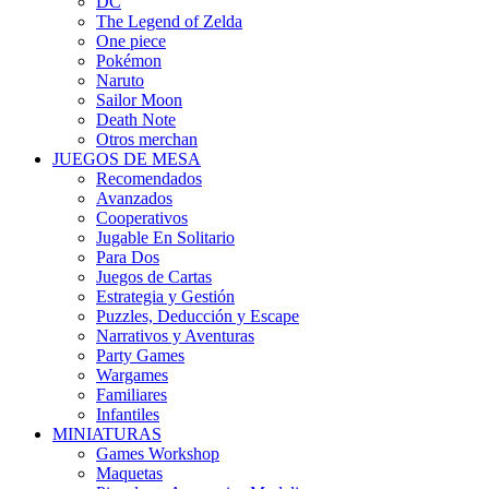
DC
The Legend of Zelda
One piece
Pokémon
Naruto
Sailor Moon
Death Note
Otros merchan
JUEGOS DE MESA
Recomendados
Avanzados
Cooperativos
Jugable En Solitario
Para Dos
Juegos de Cartas
Estrategia y Gestión
Puzzles, Deducción y Escape
Narrativos y Aventuras
Party Games
Wargames
Familiares
Infantiles
MINIATURAS
Games Workshop
Maquetas