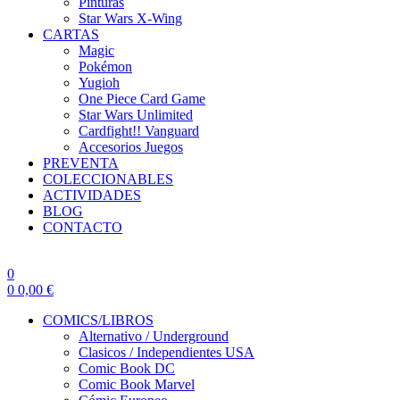
Pinturas
Star Wars X-Wing
CARTAS
Magic
Pokémon
Yugioh
One Piece Card Game
Star Wars Unlimited
Cardfight!! Vanguard
Accesorios Juegos
PREVENTA
COLECCIONABLES
ACTIVIDADES
BLOG
CONTACTO
0
0
0,00
€
COMICS/LIBROS
Alternativo / Underground
Clasicos / Independientes USA
Comic Book DC
Comic Book Marvel