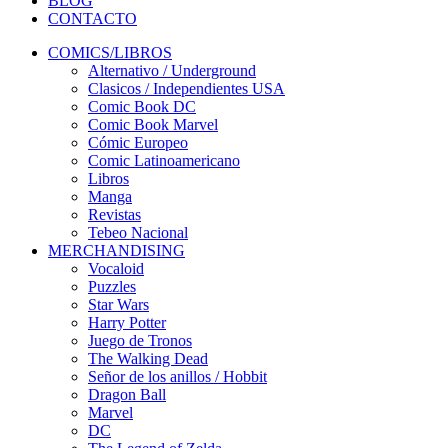
BLOG
CONTACTO
COMICS/LIBROS
Alternativo / Underground
Clasicos / Independientes USA
Comic Book DC
Comic Book Marvel
Cómic Europeo
Comic Latinoamericano
Libros
Manga
Revistas
Tebeo Nacional
MERCHANDISING
Vocaloid
Puzzles
Star Wars
Harry Potter
Juego de Tronos
The Walking Dead
Señor de los anillos / Hobbit
Dragon Ball
Marvel
DC