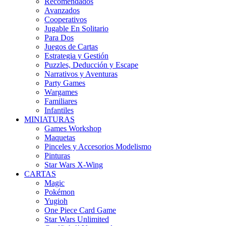
Recomendados
Avanzados
Cooperativos
Jugable En Solitario
Para Dos
Juegos de Cartas
Estrategia y Gestión
Puzzles, Deducción y Escape
Narrativos y Aventuras
Party Games
Wargames
Familiares
Infantiles
MINIATURAS
Games Workshop
Maquetas
Pinceles y Accesorios Modelismo
Pinturas
Star Wars X-Wing
CARTAS
Magic
Pokémon
Yugioh
One Piece Card Game
Star Wars Unlimited