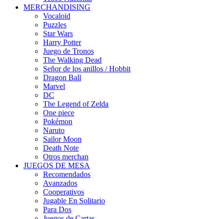
MERCHANDISING
Vocaloid
Puzzles
Star Wars
Harry Potter
Juego de Tronos
The Walking Dead
Señor de los anillos / Hobbit
Dragon Ball
Marvel
DC
The Legend of Zelda
One piece
Pokémon
Naruto
Sailor Moon
Death Note
Otros merchan
JUEGOS DE MESA
Recomendados
Avanzados
Cooperativos
Jugable En Solitario
Para Dos
Juegos de Cartas