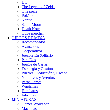
DC
The Legend of Zelda
One piece
Pokémon
Naruto
Sailor Moon
Death Note
Otros merchan
JUEGOS DE MESA
Recomendados
Avanzados
Cooperativos
Jugable En Solitario
Para Dos
Juegos de Cartas
Estrategia y Gestión
Puzzles, Deducción y Escape
Narrativos y Aventuras
Party Games
Wargames
Familiares
Infantiles
MINIATURAS
Games Workshop
Maquetas