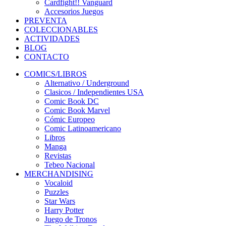
Cardfight!! Vanguard
Accesorios Juegos
PREVENTA
COLECCIONABLES
ACTIVIDADES
BLOG
CONTACTO
COMICS/LIBROS
Alternativo / Underground
Clasicos / Independientes USA
Comic Book DC
Comic Book Marvel
Cómic Europeo
Comic Latinoamericano
Libros
Manga
Revistas
Tebeo Nacional
MERCHANDISING
Vocaloid
Puzzles
Star Wars
Harry Potter
Juego de Tronos