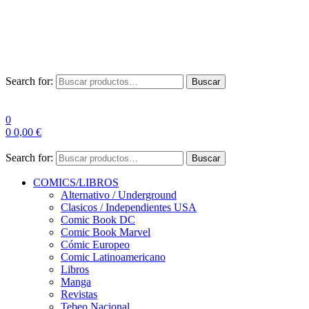
Envío Gratis a partir de 100€ para Península
Las entregas pueden sufrir demoras por alta demanda en las
empresas de mensajería.
Search for:
Buscar
0
0
0,00
€
Search for:
Buscar
COMICS/LIBROS
Alternativo / Underground
Clasicos / Independientes USA
Comic Book DC
Comic Book Marvel
Cómic Europeo
Comic Latinoamericano
Libros
Manga
Revistas
Tebeo Nacional