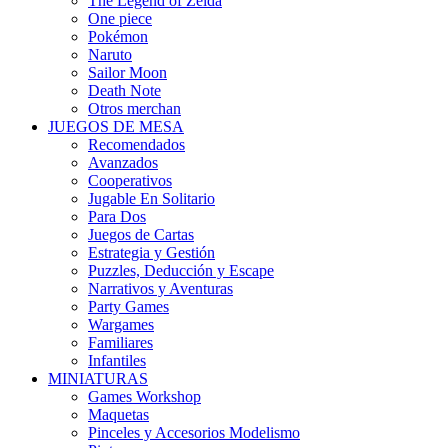
The Legend of Zelda
One piece
Pokémon
Naruto
Sailor Moon
Death Note
Otros merchan
JUEGOS DE MESA
Recomendados
Avanzados
Cooperativos
Jugable En Solitario
Para Dos
Juegos de Cartas
Estrategia y Gestión
Puzzles, Deducción y Escape
Narrativos y Aventuras
Party Games
Wargames
Familiares
Infantiles
MINIATURAS
Games Workshop
Maquetas
Pinceles y Accesorios Modelismo