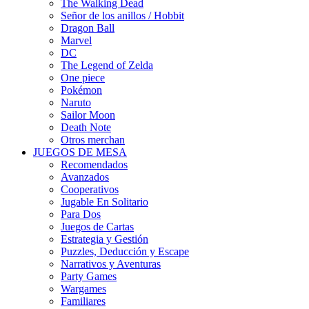
The Walking Dead
Señor de los anillos / Hobbit
Dragon Ball
Marvel
DC
The Legend of Zelda
One piece
Pokémon
Naruto
Sailor Moon
Death Note
Otros merchan
JUEGOS DE MESA
Recomendados
Avanzados
Cooperativos
Jugable En Solitario
Para Dos
Juegos de Cartas
Estrategia y Gestión
Puzzles, Deducción y Escape
Narrativos y Aventuras
Party Games
Wargames
Familiares