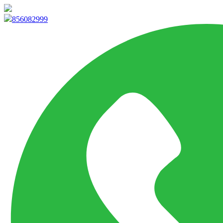
info@marketpvp.es
856082999