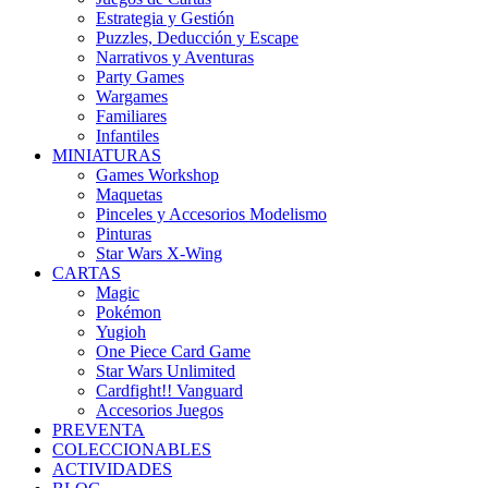
Estrategia y Gestión
Puzzles, Deducción y Escape
Narrativos y Aventuras
Party Games
Wargames
Familiares
Infantiles
MINIATURAS
Games Workshop
Maquetas
Pinceles y Accesorios Modelismo
Pinturas
Star Wars X-Wing
CARTAS
Magic
Pokémon
Yugioh
One Piece Card Game
Star Wars Unlimited
Cardfight!! Vanguard
Accesorios Juegos
PREVENTA
COLECCIONABLES
ACTIVIDADES