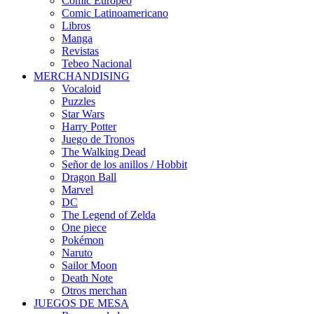
Cómic Europeo
Comic Latinoamericano
Libros
Manga
Revistas
Tebeo Nacional
MERCHANDISING
Vocaloid
Puzzles
Star Wars
Harry Potter
Juego de Tronos
The Walking Dead
Señor de los anillos / Hobbit
Dragon Ball
Marvel
DC
The Legend of Zelda
One piece
Pokémon
Naruto
Sailor Moon
Death Note
Otros merchan
JUEGOS DE MESA