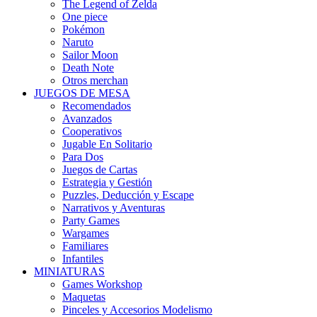
The Legend of Zelda
One piece
Pokémon
Naruto
Sailor Moon
Death Note
Otros merchan
JUEGOS DE MESA
Recomendados
Avanzados
Cooperativos
Jugable En Solitario
Para Dos
Juegos de Cartas
Estrategia y Gestión
Puzzles, Deducción y Escape
Narrativos y Aventuras
Party Games
Wargames
Familiares
Infantiles
MINIATURAS
Games Workshop
Maquetas
Pinceles y Accesorios Modelismo