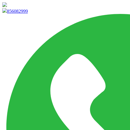
info@marketpvp.es
856082999