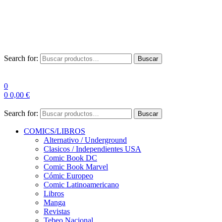
Envío Gratis a partir de 100€ para Península
Las entregas pueden sufrir demoras por alta demanda en las
empresas de mensajería.
Search for:
Buscar
0
0
0,00
€
Search for:
Buscar
COMICS/LIBROS
Alternativo / Underground
Clasicos / Independientes USA
Comic Book DC
Comic Book Marvel
Cómic Europeo
Comic Latinoamericano
Libros
Manga
Revistas
Tebeo Nacional