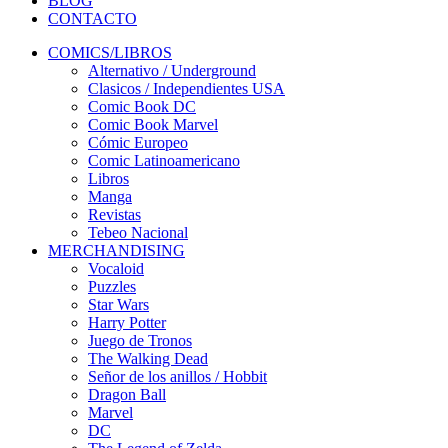
BLOG
CONTACTO
COMICS/LIBROS
Alternativo / Underground
Clasicos / Independientes USA
Comic Book DC
Comic Book Marvel
Cómic Europeo
Comic Latinoamericano
Libros
Manga
Revistas
Tebeo Nacional
MERCHANDISING
Vocaloid
Puzzles
Star Wars
Harry Potter
Juego de Tronos
The Walking Dead
Señor de los anillos / Hobbit
Dragon Ball
Marvel
DC