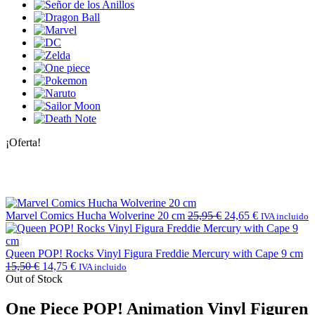
¡Oferta!
Marvel Comics Hucha Wolverine 20 cm
25,95
€
24,65
€
IVA incluido
Queen POP! Rocks Vinyl Figura Freddie Mercury with Cape 9 cm
15,50
€
14,75
€
IVA incluido
Out of Stock
One Piece POP! Animation Vinyl Figuren