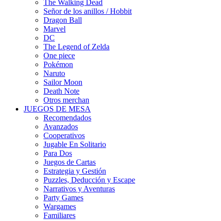
The Walking Dead
Señor de los anillos / Hobbit
Dragon Ball
Marvel
DC
The Legend of Zelda
One piece
Pokémon
Naruto
Sailor Moon
Death Note
Otros merchan
JUEGOS DE MESA
Recomendados
Avanzados
Cooperativos
Jugable En Solitario
Para Dos
Juegos de Cartas
Estrategia y Gestión
Puzzles, Deducción y Escape
Narrativos y Aventuras
Party Games
Wargames
Familiares