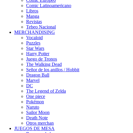
Cómic Europeo
Comic Latinoamericano
Libros
Manga
Revistas
Tebeo Nacional
MERCHANDISING
Vocaloid
Puzzles
Star Wars
Harry Potter
Juego de Tronos
The Walking Dead
Señor de los anillos / Hobbit
Dragon Ball
Marvel
DC
The Legend of Zelda
One piece
Pokémon
Naruto
Sailor Moon
Death Note
Otros merchan
JUEGOS DE MESA