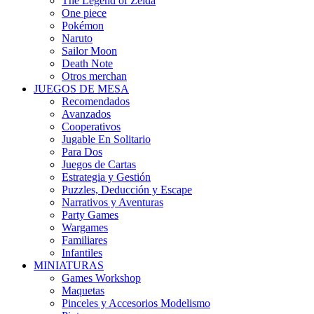
The Legend of Zelda
One piece
Pokémon
Naruto
Sailor Moon
Death Note
Otros merchan
JUEGOS DE MESA
Recomendados
Avanzados
Cooperativos
Jugable En Solitario
Para Dos
Juegos de Cartas
Estrategia y Gestión
Puzzles, Deducción y Escape
Narrativos y Aventuras
Party Games
Wargames
Familiares
Infantiles
MINIATURAS
Games Workshop
Maquetas
Pinceles y Accesorios Modelismo