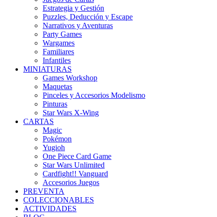
Estrategia y Gestión
Puzzles, Deducción y Escape
Narrativos y Aventuras
Party Games
Wargames
Familiares
Infantiles
MINIATURAS
Games Workshop
Maquetas
Pinceles y Accesorios Modelismo
Pinturas
Star Wars X-Wing
CARTAS
Magic
Pokémon
Yugioh
One Piece Card Game
Star Wars Unlimited
Cardfight!! Vanguard
Accesorios Juegos
PREVENTA
COLECCIONABLES
ACTIVIDADES