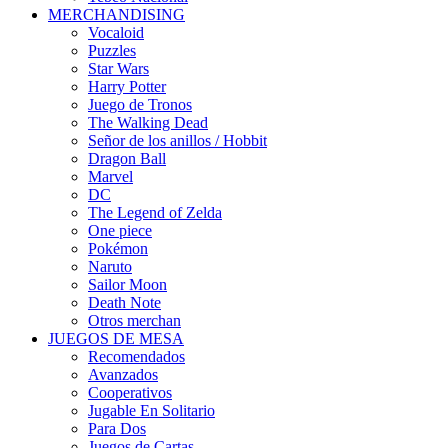
MERCHANDISING
Vocaloid
Puzzles
Star Wars
Harry Potter
Juego de Tronos
The Walking Dead
Señor de los anillos / Hobbit
Dragon Ball
Marvel
DC
The Legend of Zelda
One piece
Pokémon
Naruto
Sailor Moon
Death Note
Otros merchan
JUEGOS DE MESA
Recomendados
Avanzados
Cooperativos
Jugable En Solitario
Para Dos
Juegos de Cartas