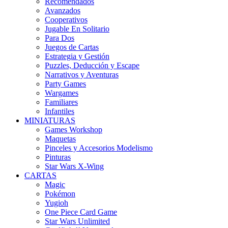
Recomendados
Avanzados
Cooperativos
Jugable En Solitario
Para Dos
Juegos de Cartas
Estrategia y Gestión
Puzzles, Deducción y Escape
Narrativos y Aventuras
Party Games
Wargames
Familiares
Infantiles
MINIATURAS
Games Workshop
Maquetas
Pinceles y Accesorios Modelismo
Pinturas
Star Wars X-Wing
CARTAS
Magic
Pokémon
Yugioh
One Piece Card Game
Star Wars Unlimited