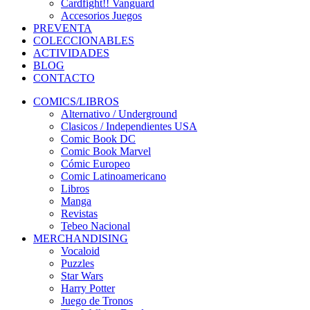
Cardfight!! Vanguard
Accesorios Juegos
PREVENTA
COLECCIONABLES
ACTIVIDADES
BLOG
CONTACTO
COMICS/LIBROS
Alternativo / Underground
Clasicos / Independientes USA
Comic Book DC
Comic Book Marvel
Cómic Europeo
Comic Latinoamericano
Libros
Manga
Revistas
Tebeo Nacional
MERCHANDISING
Vocaloid
Puzzles
Star Wars
Harry Potter
Juego de Tronos