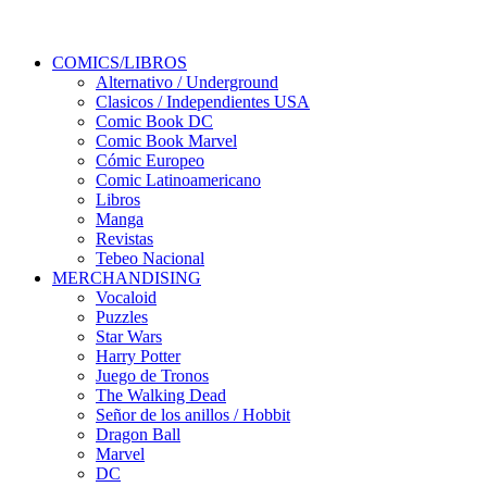
COMICS/LIBROS
Alternativo / Underground
Clasicos / Independientes USA
Comic Book DC
Comic Book Marvel
Cómic Europeo
Comic Latinoamericano
Libros
Manga
Revistas
Tebeo Nacional
MERCHANDISING
Vocaloid
Puzzles
Star Wars
Harry Potter
Juego de Tronos
The Walking Dead
Señor de los anillos / Hobbit
Dragon Ball
Marvel
DC