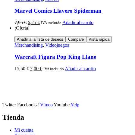
Marvel Comics Llavero Spiderman
7,95
€
6,25
€
Añadir al carrito
IVA incluido
¡Oferta!
Añadir a la lista de deseos
Compare
Vista rápida
Merchandising
,
Videojuegos
Warcraft Figura Pop King Llane
15,50
€
7,00
€
Añadir al carrito
IVA incluido
Calle Descalzos, 1,
11401 Jerez de la Frontera, Cádiz
Twitter
Facebook-f
Vimeo
Youtube
Yelp
Tienda
Mi cuenta