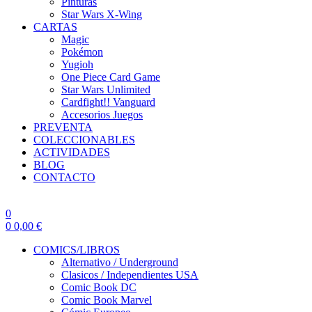
Pinturas
Star Wars X-Wing
CARTAS
Magic
Pokémon
Yugioh
One Piece Card Game
Star Wars Unlimited
Cardfight!! Vanguard
Accesorios Juegos
PREVENTA
COLECCIONABLES
ACTIVIDADES
BLOG
CONTACTO
0
0
0,00
€
COMICS/LIBROS
Alternativo / Underground
Clasicos / Independientes USA
Comic Book DC
Comic Book Marvel