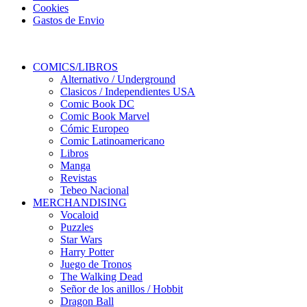
Cookies
Gastos de Envio
COMICS/LIBROS
Alternativo / Underground
Clasicos / Independientes USA
Comic Book DC
Comic Book Marvel
Cómic Europeo
Comic Latinoamericano
Libros
Manga
Revistas
Tebeo Nacional
MERCHANDISING
Vocaloid
Puzzles
Star Wars
Harry Potter
Juego de Tronos
The Walking Dead
Señor de los anillos / Hobbit
Dragon Ball