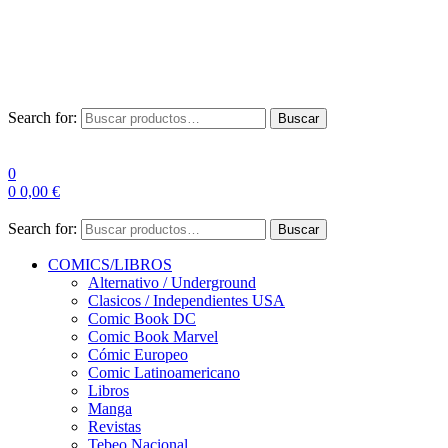
Envío Gratis a partir de 100€ para Península
Las entregas pueden sufrir demoras por alta demanda en las
empresas de mensajería.
Search for:
Buscar
0
0
0,00
€
Search for:
Buscar
COMICS/LIBROS
Alternativo / Underground
Clasicos / Independientes USA
Comic Book DC
Comic Book Marvel
Cómic Europeo
Comic Latinoamericano
Libros
Manga
Revistas
Tebeo Nacional