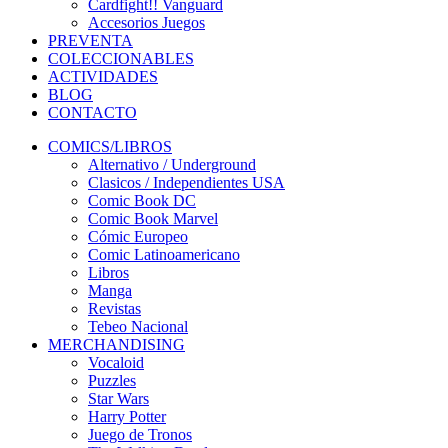
Cardfight!! Vanguard
Accesorios Juegos
PREVENTA
COLECCIONABLES
ACTIVIDADES
BLOG
CONTACTO
COMICS/LIBROS
Alternativo / Underground
Clasicos / Independientes USA
Comic Book DC
Comic Book Marvel
Cómic Europeo
Comic Latinoamericano
Libros
Manga
Revistas
Tebeo Nacional
MERCHANDISING
Vocaloid
Puzzles
Star Wars
Harry Potter
Juego de Tronos