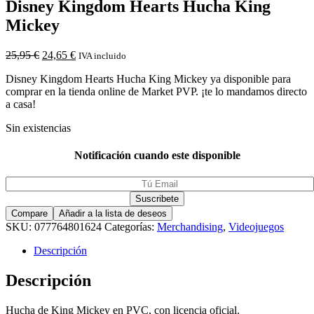
Disney Kingdom Hearts Hucha King
Mickey
25,95
€
24,65
€
IVA incluido
Disney Kingdom Hearts Hucha King Mickey ya disponible para
comprar en la tienda online de Market PVP. ¡te lo mandamos directo
a casa!
Sin existencias
Notificación cuando este disponible
Compare
Añadir a la lista de deseos
SKU:
077764801624
Categorías:
Merchandising
,
Videojuegos
Descripción
Descripción
Hucha de King Mickey en PVC, con licencia oficial.