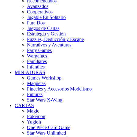
Recomendados
Avanzados
Cooperativos
Jugable En Solitario
Para Dos
Juegos de Cartas
Estrategia y Gestión
Puzzles, Deducción y Escape
Narrativos y Aventuras
Party Games
Wargames
Familiares
Infantiles
MINIATURAS
Games Workshop
Maquetas
Pinceles y Accesorios Modelismo
Pinturas
Star Wars X-Wing
CARTAS
Magic
Pokémon
Yugioh
One Piece Card Game
Star Wars Unlimited