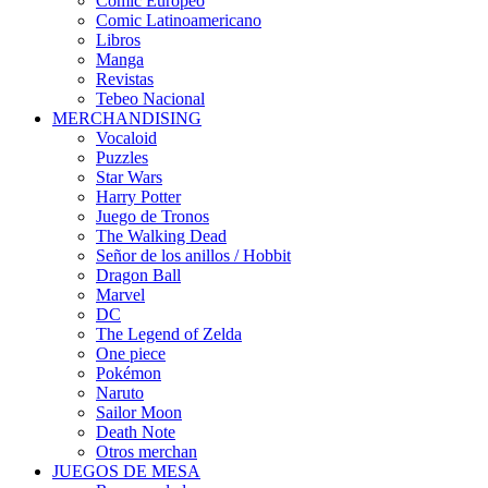
Cómic Europeo
Comic Latinoamericano
Libros
Manga
Revistas
Tebeo Nacional
MERCHANDISING
Vocaloid
Puzzles
Star Wars
Harry Potter
Juego de Tronos
The Walking Dead
Señor de los anillos / Hobbit
Dragon Ball
Marvel
DC
The Legend of Zelda
One piece
Pokémon
Naruto
Sailor Moon
Death Note
Otros merchan
JUEGOS DE MESA