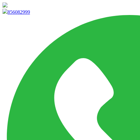
info@marketpvp.es
856082999