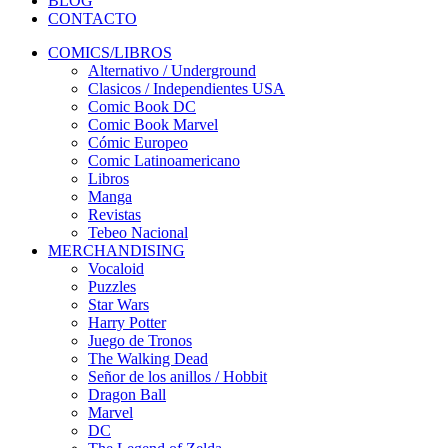
BLOG
CONTACTO
COMICS/LIBROS
Alternativo / Underground
Clasicos / Independientes USA
Comic Book DC
Comic Book Marvel
Cómic Europeo
Comic Latinoamericano
Libros
Manga
Revistas
Tebeo Nacional
MERCHANDISING
Vocaloid
Puzzles
Star Wars
Harry Potter
Juego de Tronos
The Walking Dead
Señor de los anillos / Hobbit
Dragon Ball
Marvel
DC