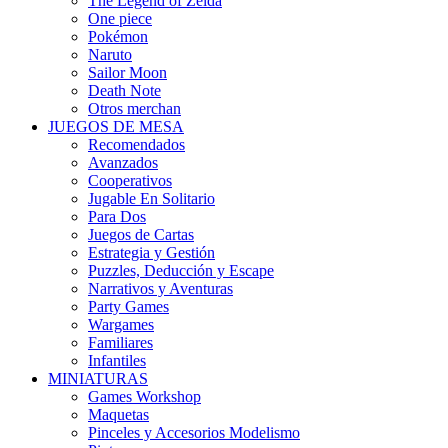
The Legend of Zelda
One piece
Pokémon
Naruto
Sailor Moon
Death Note
Otros merchan
JUEGOS DE MESA
Recomendados
Avanzados
Cooperativos
Jugable En Solitario
Para Dos
Juegos de Cartas
Estrategia y Gestión
Puzzles, Deducción y Escape
Narrativos y Aventuras
Party Games
Wargames
Familiares
Infantiles
MINIATURAS
Games Workshop
Maquetas
Pinceles y Accesorios Modelismo