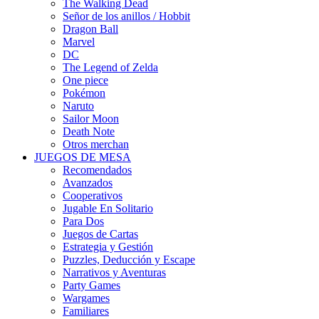
The Walking Dead
Señor de los anillos / Hobbit
Dragon Ball
Marvel
DC
The Legend of Zelda
One piece
Pokémon
Naruto
Sailor Moon
Death Note
Otros merchan
JUEGOS DE MESA
Recomendados
Avanzados
Cooperativos
Jugable En Solitario
Para Dos
Juegos de Cartas
Estrategia y Gestión
Puzzles, Deducción y Escape
Narrativos y Aventuras
Party Games
Wargames
Familiares