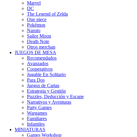
Marvel
DC
The Legend of Zelda
One piece
Pokémon
Naruto
Sailor Moon
Death Note
Otros merchan
JUEGOS DE MESA
Recomendados
Avanzados
Cooperativos
Jugable En Solitario
Para Dos
Juegos de Cartas
Estrategia y Gestión
Puzzles, Deducción y Escape
Narrativos y Aventuras
Party Games
Wargames
Familiares
Infantiles
MINIATURAS
Games Workshop