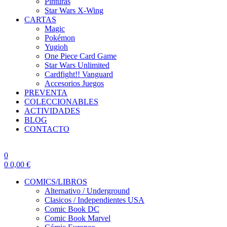
Pinturas
Star Wars X-Wing
CARTAS
Magic
Pokémon
Yugioh
One Piece Card Game
Star Wars Unlimited
Cardfight!! Vanguard
Accesorios Juegos
PREVENTA
COLECCIONABLES
ACTIVIDADES
BLOG
CONTACTO
0
0
0,00
€
COMICS/LIBROS
Alternativo / Underground
Clasicos / Independientes USA
Comic Book DC
Comic Book Marvel