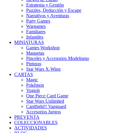
Estrategia y Gestión
Puzzles, Deducción y Escape
Narrativos y Aventuras
Party Games
Wargames
Familiares
Infantiles
MINIATURAS
Games Workshop
Maquetas
Pinceles y Accesorios Modelismo
Pinturas
Star Wars X-Wing
CARTAS
Magic
Pokémon
Yugioh
One Piece Card Game
Star Wars Unlimited
Cardfight!! Vanguard
Accesorios Juegos
PREVENTA
COLECCIONABLES
ACTIVIDADES