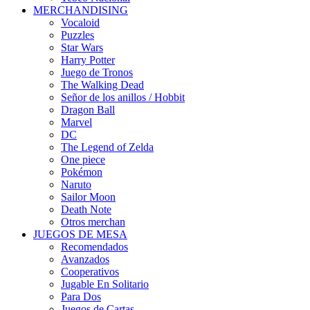
MERCHANDISING
Vocaloid
Puzzles
Star Wars
Harry Potter
Juego de Tronos
The Walking Dead
Señor de los anillos / Hobbit
Dragon Ball
Marvel
DC
The Legend of Zelda
One piece
Pokémon
Naruto
Sailor Moon
Death Note
Otros merchan
JUEGOS DE MESA
Recomendados
Avanzados
Cooperativos
Jugable En Solitario
Para Dos
Juegos de Cartas