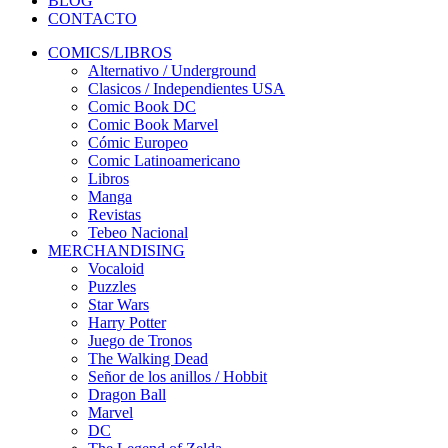
BLOG
CONTACTO
COMICS/LIBROS
Alternativo / Underground
Clasicos / Independientes USA
Comic Book DC
Comic Book Marvel
Cómic Europeo
Comic Latinoamericano
Libros
Manga
Revistas
Tebeo Nacional
MERCHANDISING
Vocaloid
Puzzles
Star Wars
Harry Potter
Juego de Tronos
The Walking Dead
Señor de los anillos / Hobbit
Dragon Ball
Marvel
DC