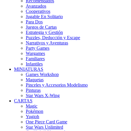
Recomendados
Avanzados
Cooperativos
Jugable En Solitario
Para Dos
Juegos de Cartas
Estrategia y Gestión
Puzzles, Deducción y Escape
Narrativos y Aventuras
Party Games
Wargames
Familiares
Infantiles
MINIATURAS
Games Workshop
Maquetas
Pinceles y Accesorios Modelismo
Pinturas
Star Wars X-Wing
CARTAS
Magic
Pokémon
Yugioh
One Piece Card Game
Star Wars Unlimited