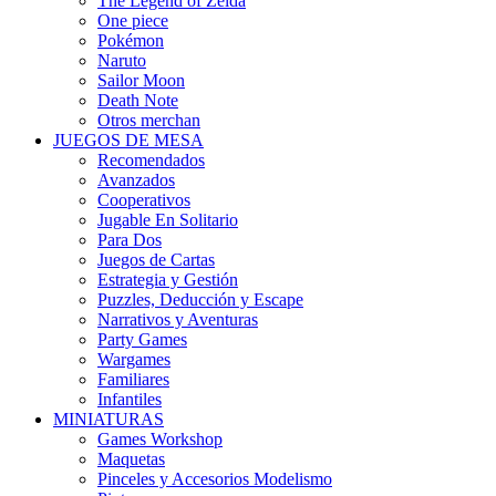
The Legend of Zelda
One piece
Pokémon
Naruto
Sailor Moon
Death Note
Otros merchan
JUEGOS DE MESA
Recomendados
Avanzados
Cooperativos
Jugable En Solitario
Para Dos
Juegos de Cartas
Estrategia y Gestión
Puzzles, Deducción y Escape
Narrativos y Aventuras
Party Games
Wargames
Familiares
Infantiles
MINIATURAS
Games Workshop
Maquetas
Pinceles y Accesorios Modelismo