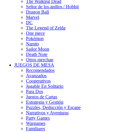
The Walking Dead
Señor de los anillos / Hobbit
Dragon Ball
Marvel
DC
The Legend of Zelda
One piece
Pokémon
Naruto
Sailor Moon
Death Note
Otros merchan
JUEGOS DE MESA
Recomendados
Avanzados
Cooperativos
Jugable En Solitario
Para Dos
Juegos de Cartas
Estrategia y Gestión
Puzzles, Deducción y Escape
Narrativos y Aventuras
Party Games
Wargames
Familiares