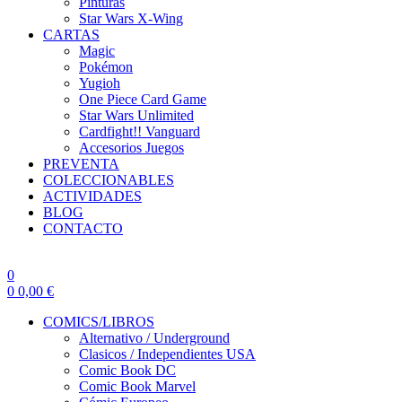
Pinturas
Star Wars X-Wing
CARTAS
Magic
Pokémon
Yugioh
One Piece Card Game
Star Wars Unlimited
Cardfight!! Vanguard
Accesorios Juegos
PREVENTA
COLECCIONABLES
ACTIVIDADES
BLOG
CONTACTO
0
0
0,00
€
COMICS/LIBROS
Alternativo / Underground
Clasicos / Independientes USA
Comic Book DC
Comic Book Marvel