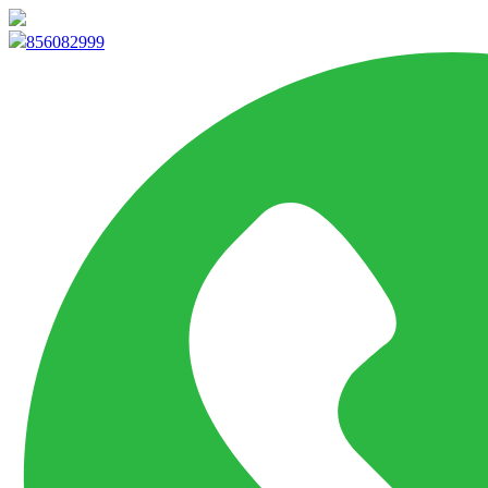
info@marketpvp.es
856082999