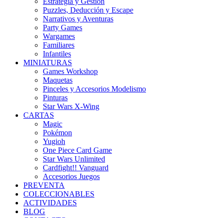
Estrategia y Gestión
Puzzles, Deducción y Escape
Narrativos y Aventuras
Party Games
Wargames
Familiares
Infantiles
MINIATURAS
Games Workshop
Maquetas
Pinceles y Accesorios Modelismo
Pinturas
Star Wars X-Wing
CARTAS
Magic
Pokémon
Yugioh
One Piece Card Game
Star Wars Unlimited
Cardfight!! Vanguard
Accesorios Juegos
PREVENTA
COLECCIONABLES
ACTIVIDADES
BLOG