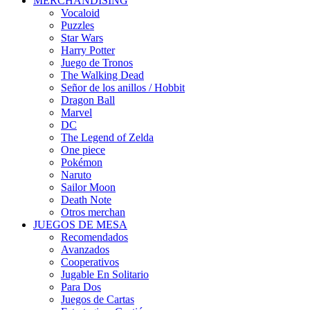
MERCHANDISING
Vocaloid
Puzzles
Star Wars
Harry Potter
Juego de Tronos
The Walking Dead
Señor de los anillos / Hobbit
Dragon Ball
Marvel
DC
The Legend of Zelda
One piece
Pokémon
Naruto
Sailor Moon
Death Note
Otros merchan
JUEGOS DE MESA
Recomendados
Avanzados
Cooperativos
Jugable En Solitario
Para Dos
Juegos de Cartas