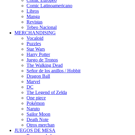
Cómic Europeo
Comic Latinoamericano
Libros
Manga
Revistas
Tebeo Nacional
MERCHANDISING
Vocaloid
Puzzles
Star Wars
Harry Potter
Juego de Tronos
The Walking Dead
Señor de los anillos / Hobbit
Dragon Ball
Marvel
DC
The Legend of Zelda
One piece
Pokémon
Naruto
Sailor Moon
Death Note
Otros merchan
JUEGOS DE MESA