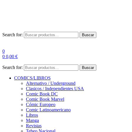
Envío Gratis a partir de 100€ para Península
Las entregas pueden sufrir demoras por alta demanda en las
empresas de mensajería.
Search for:
Buscar
0
0
0,00
€
Search for:
Buscar
COMICS/LIBROS
Alternativo / Underground
Clasicos / Independientes USA
Comic Book DC
Comic Book Marvel
Cómic Europeo
Comic Latinoamericano
Libros
Manga
Revistas
Tebeo Nacional