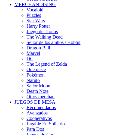
MERCHANDISING
Vocaloid
Puzzles
Star Wars
Harry Potter
Juego de Tronos
The Walking Dead
Señor de los anillos / Hobbit
Dragon Ball
Marvel
DC
The Legend of Zelda
One piece
Pokémon
Naruto
Sailor Moon
Death Note
Otros merchan
JUEGOS DE MESA
Recomendados
Avanzados
Cooperativos
Jugable En Solitario
Para Dos
Juegos de Cartas