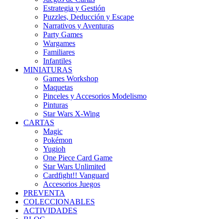
Estrategia y Gestión
Puzzles, Deducción y Escape
Narrativos y Aventuras
Party Games
Wargames
Familiares
Infantiles
MINIATURAS
Games Workshop
Maquetas
Pinceles y Accesorios Modelismo
Pinturas
Star Wars X-Wing
CARTAS
Magic
Pokémon
Yugioh
One Piece Card Game
Star Wars Unlimited
Cardfight!! Vanguard
Accesorios Juegos
PREVENTA
COLECCIONABLES
ACTIVIDADES