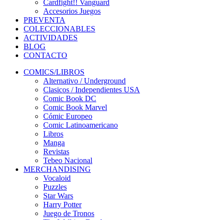
Cardfight!! Vanguard
Accesorios Juegos
PREVENTA
COLECCIONABLES
ACTIVIDADES
BLOG
CONTACTO
COMICS/LIBROS
Alternativo / Underground
Clasicos / Independientes USA
Comic Book DC
Comic Book Marvel
Cómic Europeo
Comic Latinoamericano
Libros
Manga
Revistas
Tebeo Nacional
MERCHANDISING
Vocaloid
Puzzles
Star Wars
Harry Potter
Juego de Tronos