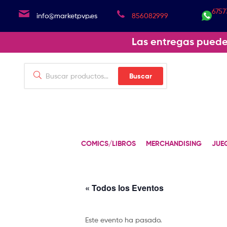
6757
info@marketpvp.es
856082999
Las entregas puede
Buscar
COMICS/LIBROS
MERCHANDISING
JUE
« Todos los Eventos
Este evento ha pasado.