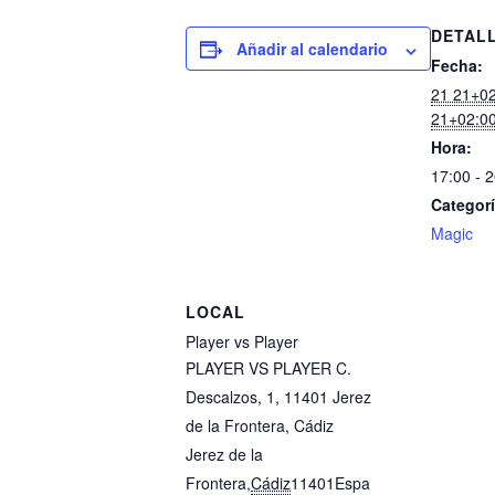
DETAL
Añadir al calendario
Fecha:
21 21+02
21+02:0
Hora:
17:00 - 
Categorí
Magic
LOCAL
Player vs Player
PLAYER VS PLAYER C.
Descalzos, 1, 11401 Jerez
de la Frontera, Cádiz
Jerez de la
Frontera
,
Cádiz
11401
Espa