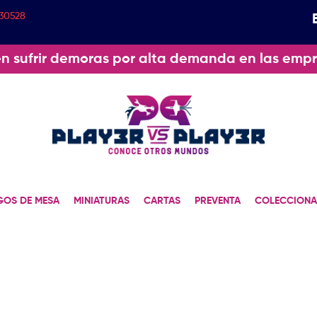
30528
n sufrir demoras por alta demanda en las empr
GOS DE MESA
MINIATURAS
CARTAS
PREVENTA
COLECCIONA