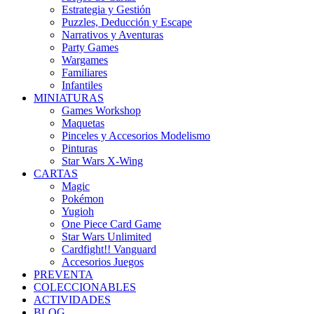
Estrategia y Gestión
Puzzles, Deducción y Escape
Narrativos y Aventuras
Party Games
Wargames
Familiares
Infantiles
MINIATURAS
Games Workshop
Maquetas
Pinceles y Accesorios Modelismo
Pinturas
Star Wars X-Wing
CARTAS
Magic
Pokémon
Yugioh
One Piece Card Game
Star Wars Unlimited
Cardfight!! Vanguard
Accesorios Juegos
PREVENTA
COLECCIONABLES
ACTIVIDADES
BLOG