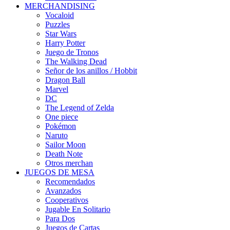
MERCHANDISING
Vocaloid
Puzzles
Star Wars
Harry Potter
Juego de Tronos
The Walking Dead
Señor de los anillos / Hobbit
Dragon Ball
Marvel
DC
The Legend of Zelda
One piece
Pokémon
Naruto
Sailor Moon
Death Note
Otros merchan
JUEGOS DE MESA
Recomendados
Avanzados
Cooperativos
Jugable En Solitario
Para Dos
Juegos de Cartas