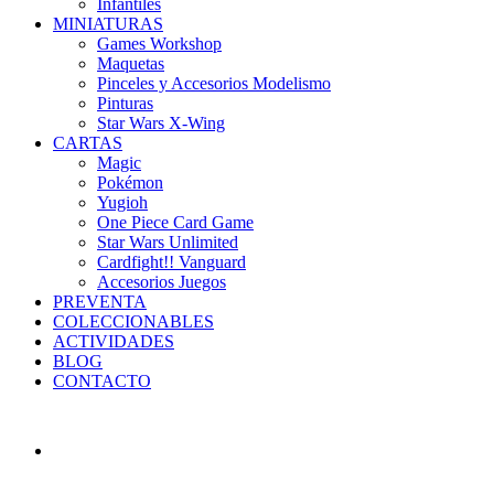
Infantiles
MINIATURAS
Games Workshop
Maquetas
Pinceles y Accesorios Modelismo
Pinturas
Star Wars X-Wing
CARTAS
Magic
Pokémon
Yugioh
One Piece Card Game
Star Wars Unlimited
Cardfight!! Vanguard
Accesorios Juegos
PREVENTA
COLECCIONABLES
ACTIVIDADES
BLOG
CONTACTO