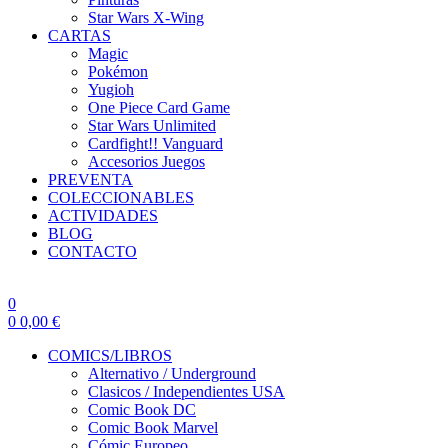
Star Wars X-Wing
CARTAS
Magic
Pokémon
Yugioh
One Piece Card Game
Star Wars Unlimited
Cardfight!! Vanguard
Accesorios Juegos
PREVENTA
COLECCIONABLES
ACTIVIDADES
BLOG
CONTACTO
0
0
0,00
€
COMICS/LIBROS
Alternativo / Underground
Clasicos / Independientes USA
Comic Book DC
Comic Book Marvel
Cómic Europeo