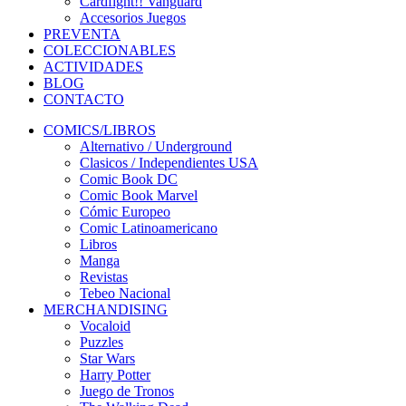
Cardfight!! Vanguard
Accesorios Juegos
PREVENTA
COLECCIONABLES
ACTIVIDADES
BLOG
CONTACTO
COMICS/LIBROS
Alternativo / Underground
Clasicos / Independientes USA
Comic Book DC
Comic Book Marvel
Cómic Europeo
Comic Latinoamericano
Libros
Manga
Revistas
Tebeo Nacional
MERCHANDISING
Vocaloid
Puzzles
Star Wars
Harry Potter
Juego de Tronos