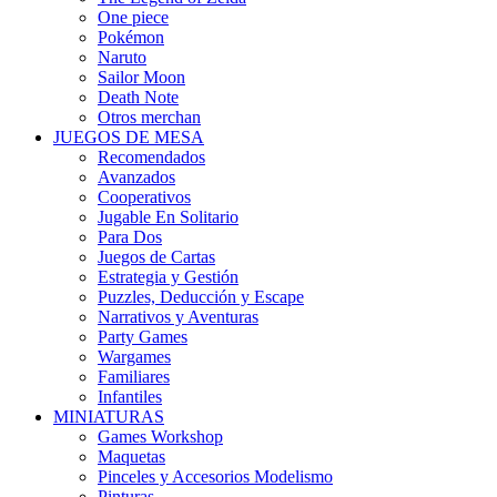
One piece
Pokémon
Naruto
Sailor Moon
Death Note
Otros merchan
JUEGOS DE MESA
Recomendados
Avanzados
Cooperativos
Jugable En Solitario
Para Dos
Juegos de Cartas
Estrategia y Gestión
Puzzles, Deducción y Escape
Narrativos y Aventuras
Party Games
Wargames
Familiares
Infantiles
MINIATURAS
Games Workshop
Maquetas
Pinceles y Accesorios Modelismo
Pinturas