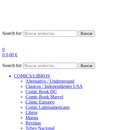
Envío Gratis a partir de 100€ para Península
Las entregas pueden sufrir demoras por alta demanda en las
empresas de mensajería.
Search for:
Buscar
0
0
0,00
€
Search for:
Buscar
COMICS/LIBROS
Alternativo / Underground
Clasicos / Independientes USA
Comic Book DC
Comic Book Marvel
Cómic Europeo
Comic Latinoamericano
Libros
Manga
Revistas
Tebeo Nacional