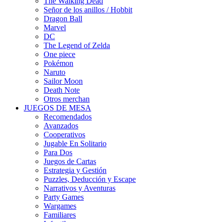
The Walking Dead
Señor de los anillos / Hobbit
Dragon Ball
Marvel
DC
The Legend of Zelda
One piece
Pokémon
Naruto
Sailor Moon
Death Note
Otros merchan
JUEGOS DE MESA
Recomendados
Avanzados
Cooperativos
Jugable En Solitario
Para Dos
Juegos de Cartas
Estrategia y Gestión
Puzzles, Deducción y Escape
Narrativos y Aventuras
Party Games
Wargames
Familiares