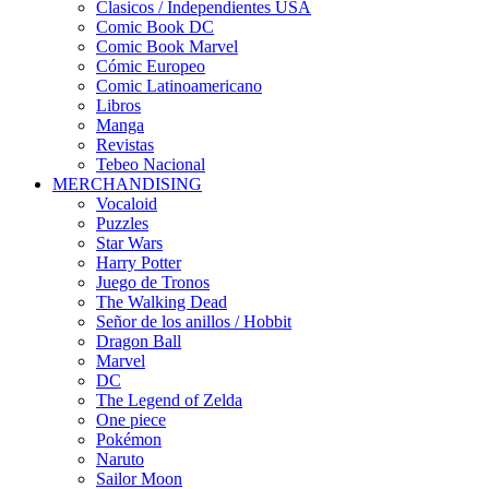
Clasicos / Independientes USA
Comic Book DC
Comic Book Marvel
Cómic Europeo
Comic Latinoamericano
Libros
Manga
Revistas
Tebeo Nacional
MERCHANDISING
Vocaloid
Puzzles
Star Wars
Harry Potter
Juego de Tronos
The Walking Dead
Señor de los anillos / Hobbit
Dragon Ball
Marvel
DC
The Legend of Zelda
One piece
Pokémon
Naruto
Sailor Moon