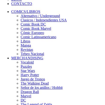
CONTACTO
COMICS/LIBROS
Alternativo / Underground
Clasicos / Independientes USA
Comic Book DC
Comic Book Marvel
Cómic Europeo
Comic Latinoamericano
Libros
Manga
Revistas
Tebeo Nacional
MERCHANDISING
Vocaloid
Puzzles
Star Wars
Harry Potter
Juego de Tronos
The Walking Dead
Señor de los anillos / Hobbit
Dragon Ball
Marvel
DC
The Legend of Zelda