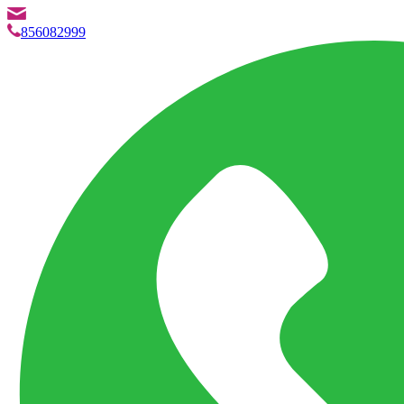
info@marketpvp.es
856082999