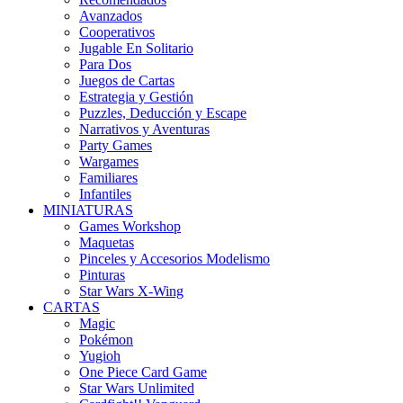
Avanzados
Cooperativos
Jugable En Solitario
Para Dos
Juegos de Cartas
Estrategia y Gestión
Puzzles, Deducción y Escape
Narrativos y Aventuras
Party Games
Wargames
Familiares
Infantiles
MINIATURAS
Games Workshop
Maquetas
Pinceles y Accesorios Modelismo
Pinturas
Star Wars X-Wing
CARTAS
Magic
Pokémon
Yugioh
One Piece Card Game
Star Wars Unlimited