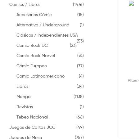
Comics / Libros
(1476)
Accesorios Cómic
(15)
Alternativo / Underground
(1)
Clasicos / Independientes USA
(53)
Comic Book DC
(23)
Comic Book Marvel
(74)
Cómic Europeo
(77)
Comic Latinoamericano
(4)
Alter
Libros
(24)
Manga
(1138)
Revistas
(1)
Tebeo Nacional
(66)
Juegos de Cartas JCC
(49)
Juegos de Mesa
(757)