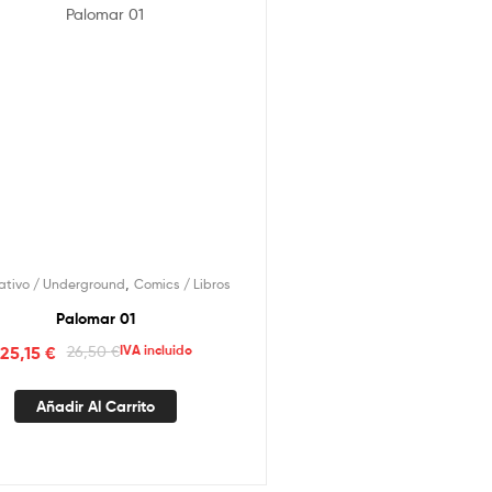
,
nativo / Underground
Comics / Libros
Palomar 01
25,15
€
26,50
€
IVA incluido
Añadir Al Carrito