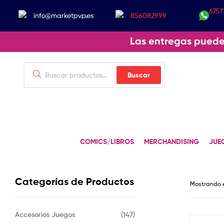
6757
info@marketpvp.es
856082999
Las entregas puede
Buscar
COMICS/LIBROS
MERCHANDISING
JUE
Categorías de Productos
Mostrando e
Accesorios Juegos
(147)