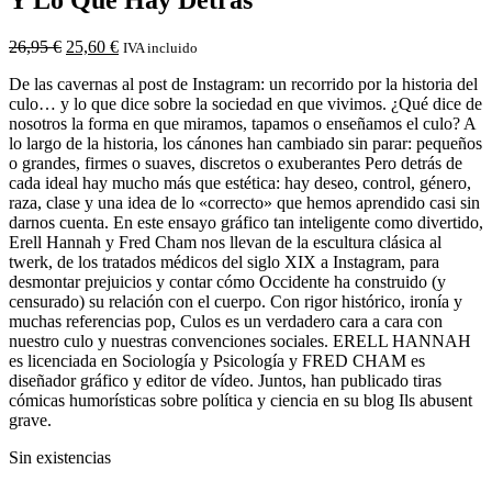
26,95
€
25,60
€
IVA incluido
De las cavernas al post de Instagram: un recorrido por la historia del
culo… y lo que dice sobre la sociedad en que vivimos. ¿Qué dice de
nosotros la forma en que miramos, tapamos o enseñamos el culo? A
lo largo de la historia, los cánones han cambiado sin parar: pequeños
o grandes, firmes o suaves, discretos o exuberantes Pero detrás de
cada ideal hay mucho más que estética: hay deseo, control, género,
raza, clase y una idea de lo «correcto» que hemos aprendido casi sin
darnos cuenta. En este ensayo gráfico tan inteligente como divertido,
Erell Hannah y Fred Cham nos llevan de la escultura clásica al
twerk, de los tratados médicos del siglo XIX a Instagram, para
desmontar prejuicios y contar cómo Occidente ha construido (y
censurado) su relación con el cuerpo. Con rigor histórico, ironía y
muchas referencias pop, Culos es un verdadero cara a cara con
nuestro culo y nuestras convenciones sociales. ERELL HANNAH
es licenciada en Sociología y Psicología y FRED CHAM es
diseñador gráfico y editor de vídeo. Juntos, han publicado tiras
cómicas humorísticas sobre política y ciencia en su blog Ils abusent
grave.
Sin existencias