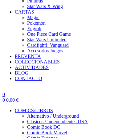
Pinturas
Star Wars X-Wing
CARTAS
Magic
Pokémon
Yugioh
One Piece Card Game
Star Wars Unlimited
Cardfight!! Vanguard
Accesorios Juegos
PREVENTA
COLECCIONABLES
ACTIVIDADES
BLOG
CONTACTO
0
0
0,00
€
COMICS/LIBROS
Alternativo / Underground
Clasicos / Independientes USA
Comic Book DC
Comic Book Marvel