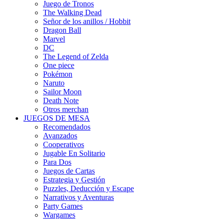
Juego de Tronos
The Walking Dead
Señor de los anillos / Hobbit
Dragon Ball
Marvel
DC
The Legend of Zelda
One piece
Pokémon
Naruto
Sailor Moon
Death Note
Otros merchan
JUEGOS DE MESA
Recomendados
Avanzados
Cooperativos
Jugable En Solitario
Para Dos
Juegos de Cartas
Estrategia y Gestión
Puzzles, Deducción y Escape
Narrativos y Aventuras
Party Games
Wargames