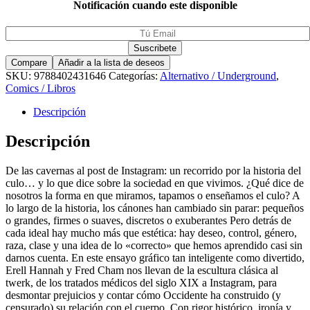
Notificación cuando este disponible
Compare
Añadir a la lista de deseos
SKU:
9788402431646
Categorías:
Alternativo / Underground
,
Comics / Libros
Descripción
Descripción
De las cavernas al post de Instagram: un recorrido por la historia del
culo… y lo que dice sobre la sociedad en que vivimos. ¿Qué dice de
nosotros la forma en que miramos, tapamos o enseñamos el culo? A
lo largo de la historia, los cánones han cambiado sin parar: pequeños
o grandes, firmes o suaves, discretos o exuberantes Pero detrás de
cada ideal hay mucho más que estética: hay deseo, control, género,
raza, clase y una idea de lo «correcto» que hemos aprendido casi sin
darnos cuenta. En este ensayo gráfico tan inteligente como divertido,
Erell Hannah y Fred Cham nos llevan de la escultura clásica al
twerk, de los tratados médicos del siglo XIX a Instagram, para
desmontar prejuicios y contar cómo Occidente ha construido (y
censurado) su relación con el cuerpo. Con rigor histórico, ironía y