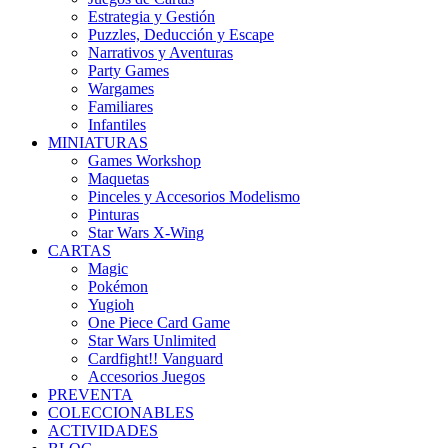
Estrategia y Gestión
Puzzles, Deducción y Escape
Narrativos y Aventuras
Party Games
Wargames
Familiares
Infantiles
MINIATURAS
Games Workshop
Maquetas
Pinceles y Accesorios Modelismo
Pinturas
Star Wars X-Wing
CARTAS
Magic
Pokémon
Yugioh
One Piece Card Game
Star Wars Unlimited
Cardfight!! Vanguard
Accesorios Juegos
PREVENTA
COLECCIONABLES
ACTIVIDADES