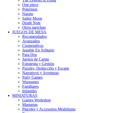
The Legend of Zelda
One piece
Pokémon
Naruto
Sailor Moon
Death Note
Otros merchan
JUEGOS DE MESA
Recomendados
Avanzados
Cooperativos
Jugable En Solitario
Para Dos
Juegos de Cartas
Estrategia y Gestión
Puzzles, Deducción y Escape
Narrativos y Aventuras
Party Games
Wargames
Familiares
Infantiles
MINIATURAS
Games Workshop
Maquetas
Pinceles y Accesorios Modelismo