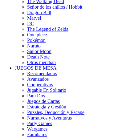
The Walking Dead
Señor de los anillos / Hobbit
Dragon Ball
Marvel
DC
The Legend of Zelda
One piece
Pokémon
Naruto
Sailor Moon
Death Note
Otros merchan
JUEGOS DE MESA
Recomendados
Avanzados
Cooperativos
Jugable En Solitario
Para Dos
Juegos de Cartas
Estrategia y Gestión
Puzzles, Deducción y Escape
Narrativos y Aventuras
Party Games
Wargames
Familiares