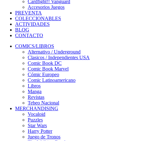
Cardfight!! Vanguard
Accesorios Juegos
PREVENTA
COLECCIONABLES
ACTIVIDADES
BLOG
CONTACTO
COMICS/LIBROS
Alternativo / Underground
Clasicos / Independientes USA
Comic Book DC
Comic Book Marvel
Cómic Europeo
Comic Latinoamericano
Libros
Manga
Revistas
Tebeo Nacional
MERCHANDISING
Vocaloid
Puzzles
Star Wars
Harry Potter
Juego de Tronos