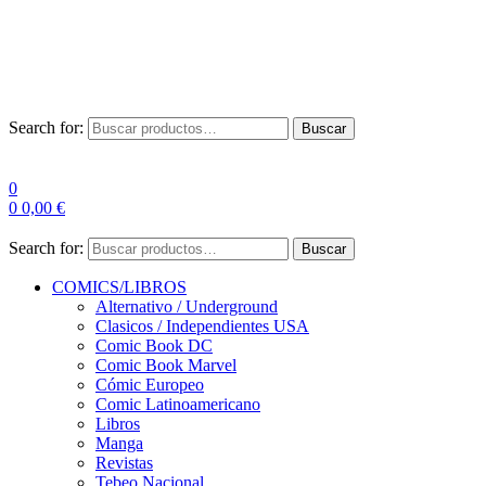
Envío Gratis a partir de 100€ para Península
Las entregas pueden sufrir demoras por alta demanda en las
empresas de mensajería.
Search for:
Buscar
0
0
0,00
€
Search for:
Buscar
COMICS/LIBROS
Alternativo / Underground
Clasicos / Independientes USA
Comic Book DC
Comic Book Marvel
Cómic Europeo
Comic Latinoamericano
Libros
Manga
Revistas
Tebeo Nacional