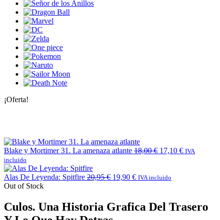
¡Oferta!
Blake y Mortimer 31. La amenaza atlante
18,00
€
17,10
€
IVA
incluido
Alas De Leyenda: Spitfire
20,95
€
19,90
€
IVA incluido
Out of Stock
Culos. Una Historia Grafica Del Trasero
Y Lo Que Hay Detras