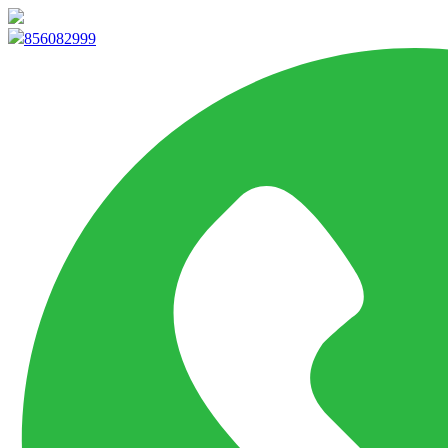
info@marketpvp.es
856082999