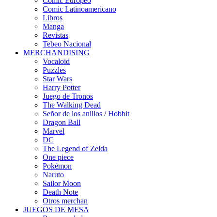
Cómic Europeo
Comic Latinoamericano
Libros
Manga
Revistas
Tebeo Nacional
MERCHANDISING
Vocaloid
Puzzles
Star Wars
Harry Potter
Juego de Tronos
The Walking Dead
Señor de los anillos / Hobbit
Dragon Ball
Marvel
DC
The Legend of Zelda
One piece
Pokémon
Naruto
Sailor Moon
Death Note
Otros merchan
JUEGOS DE MESA