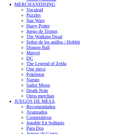
MERCHANDISING
Vocaloid
Puzzles
Star Wars
Harry Potter
Juego de Tronos
The Walking Dead
Señor de los anillos / Hobbit
Dragon Ball
Marvel
DC
The Legend of Zelda
One piece
Pokémon
Naruto
Sailor Moon
Death Note
Otros merchan
JUEGOS DE MESA
Recomendados
Avanzados
Cooperativos
Jugable En Solitario
Para Dos
Juegos de Cartas