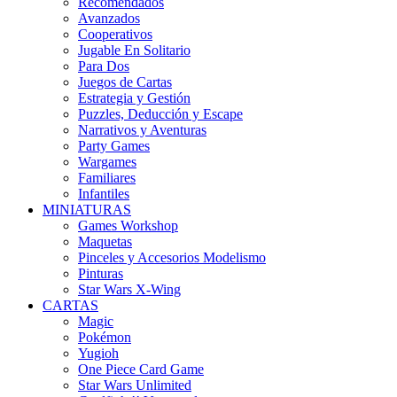
Recomendados
Avanzados
Cooperativos
Jugable En Solitario
Para Dos
Juegos de Cartas
Estrategia y Gestión
Puzzles, Deducción y Escape
Narrativos y Aventuras
Party Games
Wargames
Familiares
Infantiles
MINIATURAS
Games Workshop
Maquetas
Pinceles y Accesorios Modelismo
Pinturas
Star Wars X-Wing
CARTAS
Magic
Pokémon
Yugioh
One Piece Card Game
Star Wars Unlimited