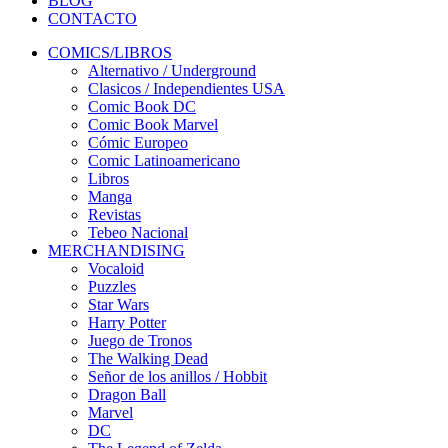
BLOG
CONTACTO
COMICS/LIBROS
Alternativo / Underground
Clasicos / Independientes USA
Comic Book DC
Comic Book Marvel
Cómic Europeo
Comic Latinoamericano
Libros
Manga
Revistas
Tebeo Nacional
MERCHANDISING
Vocaloid
Puzzles
Star Wars
Harry Potter
Juego de Tronos
The Walking Dead
Señor de los anillos / Hobbit
Dragon Ball
Marvel
DC