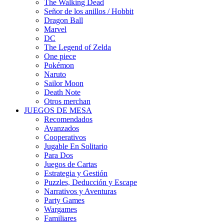
The Walking Dead
Señor de los anillos / Hobbit
Dragon Ball
Marvel
DC
The Legend of Zelda
One piece
Pokémon
Naruto
Sailor Moon
Death Note
Otros merchan
JUEGOS DE MESA
Recomendados
Avanzados
Cooperativos
Jugable En Solitario
Para Dos
Juegos de Cartas
Estrategia y Gestión
Puzzles, Deducción y Escape
Narrativos y Aventuras
Party Games
Wargames
Familiares