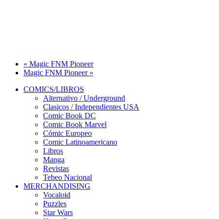
«
Magic FNM Pioneer
Magic FNM Pioneer
»
COMICS/LIBROS
Alternativo / Underground
Clasicos / Independientes USA
Comic Book DC
Comic Book Marvel
Cómic Europeo
Comic Latinoamericano
Libros
Manga
Revistas
Tebeo Nacional
MERCHANDISING
Vocaloid
Puzzles
Star Wars