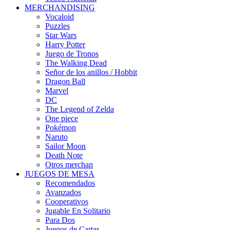
MERCHANDISING
Vocaloid
Puzzles
Star Wars
Harry Potter
Juego de Tronos
The Walking Dead
Señor de los anillos / Hobbit
Dragon Ball
Marvel
DC
The Legend of Zelda
One piece
Pokémon
Naruto
Sailor Moon
Death Note
Otros merchan
JUEGOS DE MESA
Recomendados
Avanzados
Cooperativos
Jugable En Solitario
Para Dos
Juegos de Cartas