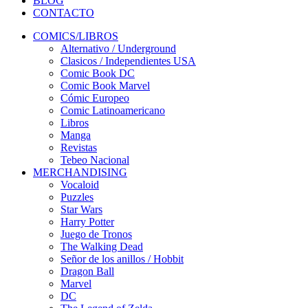
BLOG
CONTACTO
COMICS/LIBROS
Alternativo / Underground
Clasicos / Independientes USA
Comic Book DC
Comic Book Marvel
Cómic Europeo
Comic Latinoamericano
Libros
Manga
Revistas
Tebeo Nacional
MERCHANDISING
Vocaloid
Puzzles
Star Wars
Harry Potter
Juego de Tronos
The Walking Dead
Señor de los anillos / Hobbit
Dragon Ball
Marvel
DC