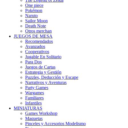
The Legend of Zelda
One piece
Pokémon
Naruto
Sailor Moon
Death Note
Otros merchan
JUEGOS DE MESA
Recomendados
Avanzados
Cooperativos
Jugable En Solitario
Para Dos
Juegos de Cartas
Estrategia y Gestión
Puzzles, Deducción y Escape
Narrativos y Aventuras
Party Games
Wargames
Familiares
Infantiles
MINIATURAS
Games Workshop
Maquetas
Pinceles y Accesorios Modelismo