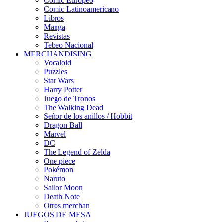
Cómic Europeo
Comic Latinoamericano
Libros
Manga
Revistas
Tebeo Nacional
MERCHANDISING
Vocaloid
Puzzles
Star Wars
Harry Potter
Juego de Tronos
The Walking Dead
Señor de los anillos / Hobbit
Dragon Ball
Marvel
DC
The Legend of Zelda
One piece
Pokémon
Naruto
Sailor Moon
Death Note
Otros merchan
JUEGOS DE MESA