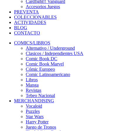
Cardfight!! Vanguard
Accesorios Juegos
PREVENTA
COLECCIONABLES
ACTIVIDADES
BLOG
CONTACTO
COMICS/LIBROS
Alternativo / Underground
Clasicos / Independientes USA
Comic Book DC
Comic Book Marvel
Cómic Europeo
Comic Latinoamericano
Libros
Manga
Revistas
Tebeo Nacional
MERCHANDISING
Vocaloid
Puzzles
Star Wars
Harry Potter
Juego de Tronos