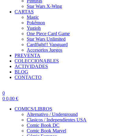
Pinturas
Star Wars X-Wing
CARTAS
Magic
Pokémon
Yugioh
One Piece Card Game
Star Wars Unlimited
Cardfight!! Vanguard
Accesorios Juegos
PREVENTA
COLECCIONABLES
ACTIVIDADES
BLOG
CONTACTO
0
0
0,00
€
COMICS/LIBROS
Alternativo / Underground
Clasicos / Independientes USA
Comic Book DC
Comic Book Marvel