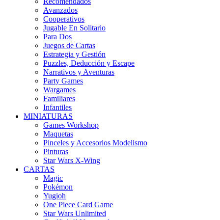
Recomendados
Avanzados
Cooperativos
Jugable En Solitario
Para Dos
Juegos de Cartas
Estrategia y Gestión
Puzzles, Deducción y Escape
Narrativos y Aventuras
Party Games
Wargames
Familiares
Infantiles
MINIATURAS
Games Workshop
Maquetas
Pinceles y Accesorios Modelismo
Pinturas
Star Wars X-Wing
CARTAS
Magic
Pokémon
Yugioh
One Piece Card Game
Star Wars Unlimited