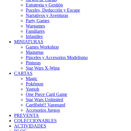
Estrategia y Gestión
Puzzles, Deducción y Escape
Narrativos y Aventuras
Party Games
Wargames
Familiares
Infantiles
MINIATURAS
Games Workshop
Maquetas
Pinceles y Accesorios Modelismo
Pinturas
Star Wars X-Wing
CARTAS
Magic
Pokémon
Yugioh
One Piece Card Game
Star Wars Unlimited
Cardfight!! Vanguard
Accesorios Juegos
PREVENTA
COLECCIONABLES
ACTIVIDADES