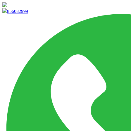
info@marketpvp.es
856082999