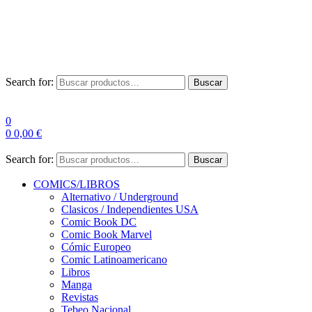
Envío Gratis a partir de 100€ para Península
Las entregas pueden sufrir demoras por alta demanda en las
empresas de mensajería.
Search for:
Buscar
0
0
0,00
€
Search for:
Buscar
COMICS/LIBROS
Alternativo / Underground
Clasicos / Independientes USA
Comic Book DC
Comic Book Marvel
Cómic Europeo
Comic Latinoamericano
Libros
Manga
Revistas
Tebeo Nacional