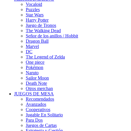
Vocaloid
Puzzles
Star Wars
Harry Potter
Juego de Tronos
The Walking Dead
Señor de los anillos / Hobbit
Dragon Ball
Marvel
DC
The Legend of Zelda
One piece
Pokémon
Naruto
Sailor Moon
Death Note
Otros merchan
JUEGOS DE MESA
Recomendados
Avanzados
Cooperativos
Jugable En Solitario
Para Dos
Juegos de Cartas
Estrategia y Gestión