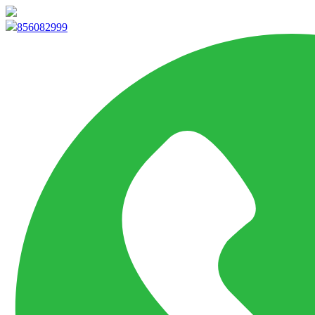
info@marketpvp.es
856082999