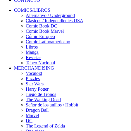
CONTACTO
COMICS/LIBROS
Alternativo / Underground
Clasicos / Independientes USA
Comic Book DC
Comic Book Marvel
Cómic Europeo
Comic Latinoamericano
Libros
Manga
Revistas
Tebeo Nacional
MERCHANDISING
Vocaloid
Puzzles
Star Wars
Harry Potter
Juego de Tronos
The Walking Dead
Señor de los anillos / Hobbit
Dragon Ball
Marvel
DC
The Legend of Zelda