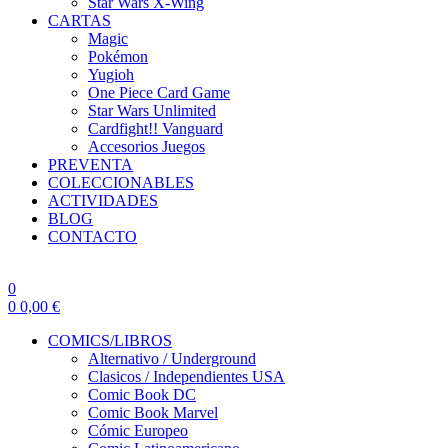
Star Wars X-Wing
CARTAS
Magic
Pokémon
Yugioh
One Piece Card Game
Star Wars Unlimited
Cardfight!! Vanguard
Accesorios Juegos
PREVENTA
COLECCIONABLES
ACTIVIDADES
BLOG
CONTACTO
0
0
0,00
€
COMICS/LIBROS
Alternativo / Underground
Clasicos / Independientes USA
Comic Book DC
Comic Book Marvel
Cómic Europeo