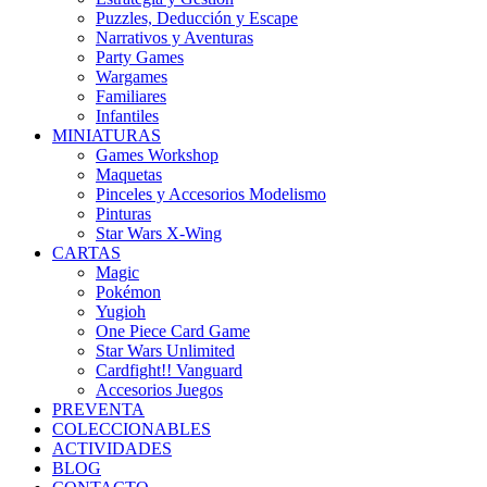
Puzzles, Deducción y Escape
Narrativos y Aventuras
Party Games
Wargames
Familiares
Infantiles
MINIATURAS
Games Workshop
Maquetas
Pinceles y Accesorios Modelismo
Pinturas
Star Wars X-Wing
CARTAS
Magic
Pokémon
Yugioh
One Piece Card Game
Star Wars Unlimited
Cardfight!! Vanguard
Accesorios Juegos
PREVENTA
COLECCIONABLES
ACTIVIDADES
BLOG