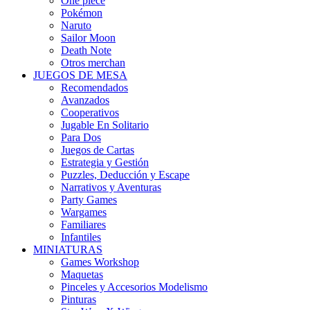
One piece
Pokémon
Naruto
Sailor Moon
Death Note
Otros merchan
JUEGOS DE MESA
Recomendados
Avanzados
Cooperativos
Jugable En Solitario
Para Dos
Juegos de Cartas
Estrategia y Gestión
Puzzles, Deducción y Escape
Narrativos y Aventuras
Party Games
Wargames
Familiares
Infantiles
MINIATURAS
Games Workshop
Maquetas
Pinceles y Accesorios Modelismo
Pinturas