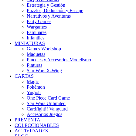
Estrategia y Gestión
Puzzles, Deducción y Escape
Narrativos y Aventuras
Party Games
Wargames
Familiares
Infantiles
MINIATURAS
Games Workshop
Maquetas
Pinceles y Accesorios Modelismo
Pinturas
Star Wars X-Wing
CARTAS
Magic
Pokémon
Yugioh
One Piece Card Game
Star Wars Unlimited
Cardfight!! Vanguard
Accesorios Juegos
PREVENTA
COLECCIONABLES
ACTIVIDADES