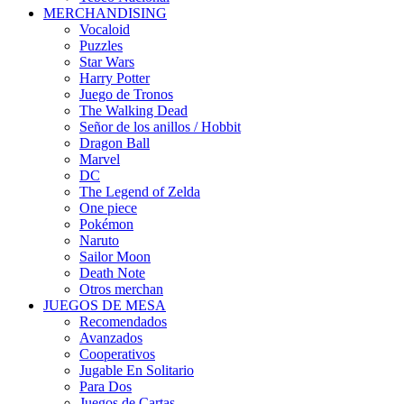
MERCHANDISING
Vocaloid
Puzzles
Star Wars
Harry Potter
Juego de Tronos
The Walking Dead
Señor de los anillos / Hobbit
Dragon Ball
Marvel
DC
The Legend of Zelda
One piece
Pokémon
Naruto
Sailor Moon
Death Note
Otros merchan
JUEGOS DE MESA
Recomendados
Avanzados
Cooperativos
Jugable En Solitario
Para Dos
Juegos de Cartas