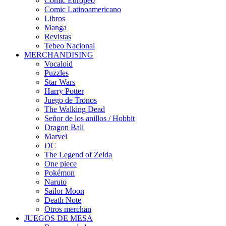
Cómic Europeo
Comic Latinoamericano
Libros
Manga
Revistas
Tebeo Nacional
MERCHANDISING
Vocaloid
Puzzles
Star Wars
Harry Potter
Juego de Tronos
The Walking Dead
Señor de los anillos / Hobbit
Dragon Ball
Marvel
DC
The Legend of Zelda
One piece
Pokémon
Naruto
Sailor Moon
Death Note
Otros merchan
JUEGOS DE MESA