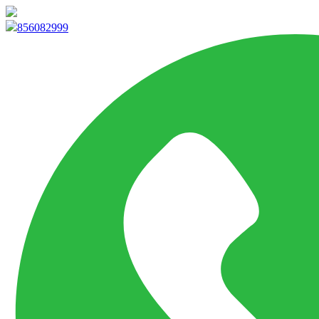
info@marketpvp.es
856082999