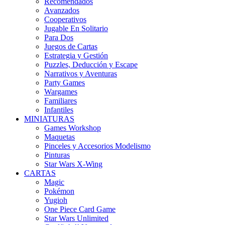
Recomendados
Avanzados
Cooperativos
Jugable En Solitario
Para Dos
Juegos de Cartas
Estrategia y Gestión
Puzzles, Deducción y Escape
Narrativos y Aventuras
Party Games
Wargames
Familiares
Infantiles
MINIATURAS
Games Workshop
Maquetas
Pinceles y Accesorios Modelismo
Pinturas
Star Wars X-Wing
CARTAS
Magic
Pokémon
Yugioh
One Piece Card Game
Star Wars Unlimited