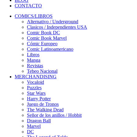
BLOG
CONTACTO
COMICS/LIBROS
Alternativo / Underground
Clasicos / Independientes USA
Comic Book DC
Comic Book Marvel
Cómic Europeo
Comic Latinoamericano
Libros
Manga
Revistas
Tebeo Nacional
MERCHANDISING
Vocaloid
Puzzles
Star Wars
Harry Potter
Juego de Tronos
The Walking Dead
Señor de los anillos / Hobbit
Dragon Ball
Marvel
DC