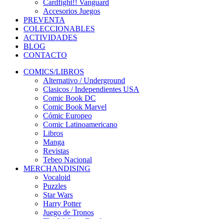
Cardfight!! Vanguard
Accesorios Juegos
PREVENTA
COLECCIONABLES
ACTIVIDADES
BLOG
CONTACTO
COMICS/LIBROS
Alternativo / Underground
Clasicos / Independientes USA
Comic Book DC
Comic Book Marvel
Cómic Europeo
Comic Latinoamericano
Libros
Manga
Revistas
Tebeo Nacional
MERCHANDISING
Vocaloid
Puzzles
Star Wars
Harry Potter
Juego de Tronos