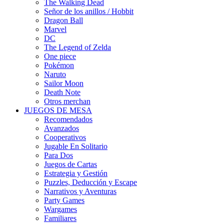
The Walking Dead
Señor de los anillos / Hobbit
Dragon Ball
Marvel
DC
The Legend of Zelda
One piece
Pokémon
Naruto
Sailor Moon
Death Note
Otros merchan
JUEGOS DE MESA
Recomendados
Avanzados
Cooperativos
Jugable En Solitario
Para Dos
Juegos de Cartas
Estrategia y Gestión
Puzzles, Deducción y Escape
Narrativos y Aventuras
Party Games
Wargames
Familiares