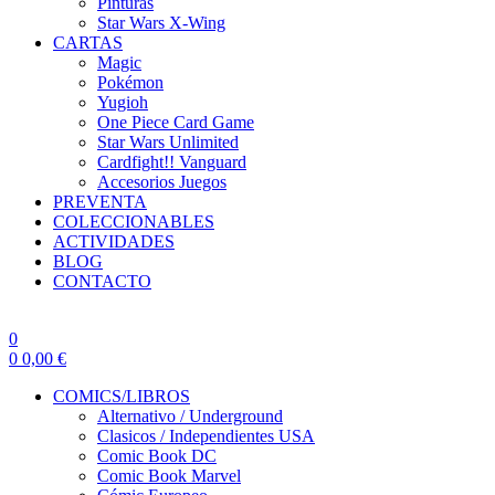
Pinturas
Star Wars X-Wing
CARTAS
Magic
Pokémon
Yugioh
One Piece Card Game
Star Wars Unlimited
Cardfight!! Vanguard
Accesorios Juegos
PREVENTA
COLECCIONABLES
ACTIVIDADES
BLOG
CONTACTO
0
0
0,00
€
COMICS/LIBROS
Alternativo / Underground
Clasicos / Independientes USA
Comic Book DC
Comic Book Marvel