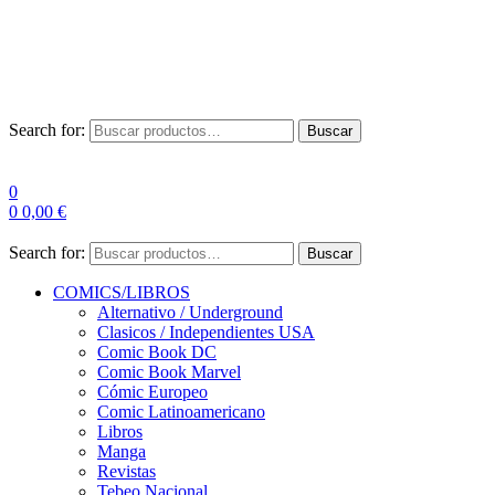
Envío Gratis a partir de 100€ para Península
Las entregas pueden sufrir demoras por alta demanda en las
empresas de mensajería.
Search for:
Buscar
0
0
0,00
€
Search for:
Buscar
COMICS/LIBROS
Alternativo / Underground
Clasicos / Independientes USA
Comic Book DC
Comic Book Marvel
Cómic Europeo
Comic Latinoamericano
Libros
Manga
Revistas
Tebeo Nacional