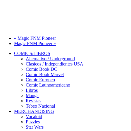
«
Magic FNM Pioneer
Magic FNM Pioneer
»
COMICS/LIBROS
Alternativo / Underground
Clasicos / Independientes USA
Comic Book DC
Comic Book Marvel
Cómic Europeo
Comic Latinoamericano
Libros
Manga
Revistas
Tebeo Nacional
MERCHANDISING
Vocaloid
Puzzles
Star Wars