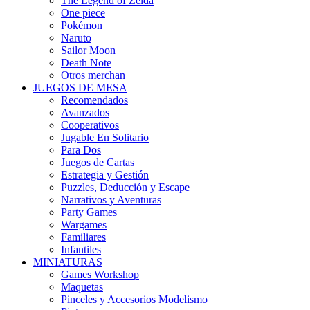
The Legend of Zelda
One piece
Pokémon
Naruto
Sailor Moon
Death Note
Otros merchan
JUEGOS DE MESA
Recomendados
Avanzados
Cooperativos
Jugable En Solitario
Para Dos
Juegos de Cartas
Estrategia y Gestión
Puzzles, Deducción y Escape
Narrativos y Aventuras
Party Games
Wargames
Familiares
Infantiles
MINIATURAS
Games Workshop
Maquetas
Pinceles y Accesorios Modelismo