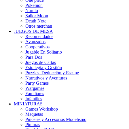
One piece
Pokémon
Naruto
Sailor Moon
Death Note
Otros merchan
JUEGOS DE MESA
Recomendados
Avanzados
Cooperativos
Jugable En Solitario
Para Dos
Juegos de Cartas
Estrategia y Gestión
Puzzles, Deducción y Escape
Narrativos y Aventuras
Party Games
Wargames
Familiares
Infantiles
MINIATURAS
Games Workshop
Maquetas
Pinceles y Accesorios Modelismo
Pinturas