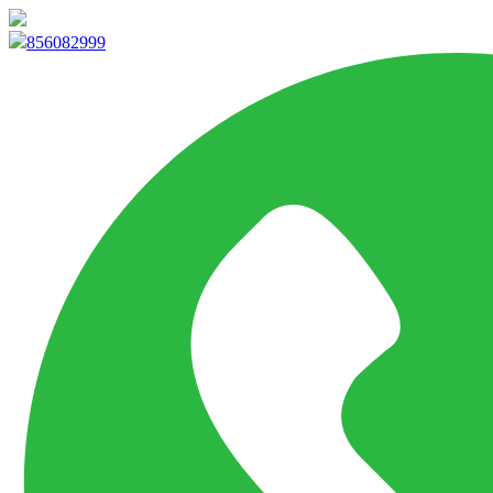
info@marketpvp.es
856082999