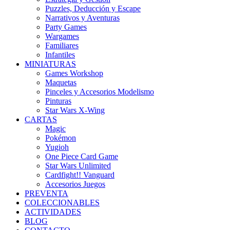
Puzzles, Deducción y Escape
Narrativos y Aventuras
Party Games
Wargames
Familiares
Infantiles
MINIATURAS
Games Workshop
Maquetas
Pinceles y Accesorios Modelismo
Pinturas
Star Wars X-Wing
CARTAS
Magic
Pokémon
Yugioh
One Piece Card Game
Star Wars Unlimited
Cardfight!! Vanguard
Accesorios Juegos
PREVENTA
COLECCIONABLES
ACTIVIDADES
BLOG