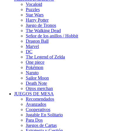
Vocaloid
Puzzles
Star Wars
Harry Potter
Juego de Tronos
The Walking Dead
Señor de los anillos / Hobbit
Dragon Ball
Marvel
DC
The Legend of Zelda
One piece
Pokémon
Naruto
Sailor Moon
Death Note
Otros merchan
JUEGOS DE MESA
Recomendados
Avanzados
Cooperativos
Jugable En Solitario
Para Dos
Juegos de Cartas
Estrategia y Gestión