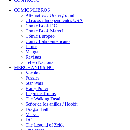
CONTACTO
COMICS/LIBROS
Alternativo / Underground
Clasicos / Independientes USA
Comic Book DC
Comic Book Marvel
Cómic Europeo
Comic Latinoamericano
Libros
Manga
Revistas
Tebeo Nacional
MERCHANDISING
Vocaloid
Puzzles
Star Wars
Harry Potter
Juego de Tronos
The Walking Dead
Señor de los anillos / Hobbit
Dragon Ball
Marvel
DC
The Legend of Zelda