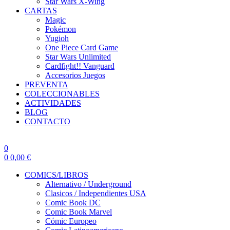
Star Wars X-Wing
CARTAS
Magic
Pokémon
Yugioh
One Piece Card Game
Star Wars Unlimited
Cardfight!! Vanguard
Accesorios Juegos
PREVENTA
COLECCIONABLES
ACTIVIDADES
BLOG
CONTACTO
0
0
0,00
€
COMICS/LIBROS
Alternativo / Underground
Clasicos / Independientes USA
Comic Book DC
Comic Book Marvel
Cómic Europeo