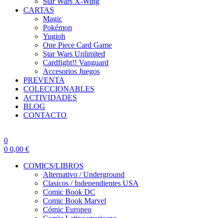
Star Wars X-Wing
CARTAS
Magic
Pokémon
Yugioh
One Piece Card Game
Star Wars Unlimited
Cardfight!! Vanguard
Accesorios Juegos
PREVENTA
COLECCIONABLES
ACTIVIDADES
BLOG
CONTACTO
0
0
0,00
€
COMICS/LIBROS
Alternativo / Underground
Clasicos / Independientes USA
Comic Book DC
Comic Book Marvel
Cómic Europeo