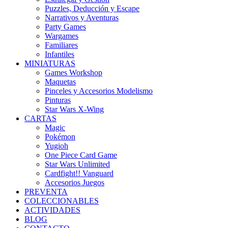
Puzzles, Deducción y Escape
Narrativos y Aventuras
Party Games
Wargames
Familiares
Infantiles
MINIATURAS
Games Workshop
Maquetas
Pinceles y Accesorios Modelismo
Pinturas
Star Wars X-Wing
CARTAS
Magic
Pokémon
Yugioh
One Piece Card Game
Star Wars Unlimited
Cardfight!! Vanguard
Accesorios Juegos
PREVENTA
COLECCIONABLES
ACTIVIDADES
BLOG