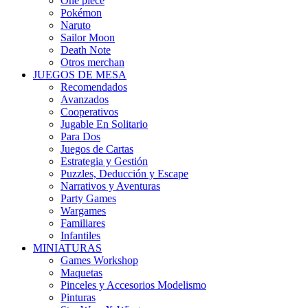
One piece
Pokémon
Naruto
Sailor Moon
Death Note
Otros merchan
JUEGOS DE MESA
Recomendados
Avanzados
Cooperativos
Jugable En Solitario
Para Dos
Juegos de Cartas
Estrategia y Gestión
Puzzles, Deducción y Escape
Narrativos y Aventuras
Party Games
Wargames
Familiares
Infantiles
MINIATURAS
Games Workshop
Maquetas
Pinceles y Accesorios Modelismo
Pinturas