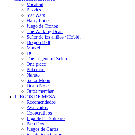
Vocaloid
Puzzles
Star Wars
Harry Potter
Juego de Tronos
The Walking Dead
Señor de los anillos / Hobbit
Dragon Ball
Marvel
DC
The Legend of Zelda
One piece
Pokémon
Naruto
Sailor Moon
Death Note
Otros merchan
JUEGOS DE MESA
Recomendados
Avanzados
Cooperativos
Jugable En Solitario
Para Dos
Juegos de Cartas
Estrategia y Gestión