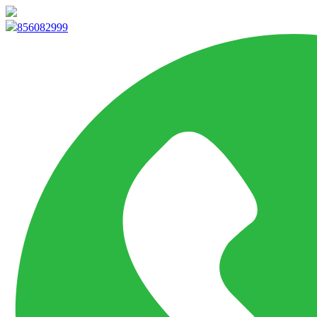
info@marketpvp.es
856082999