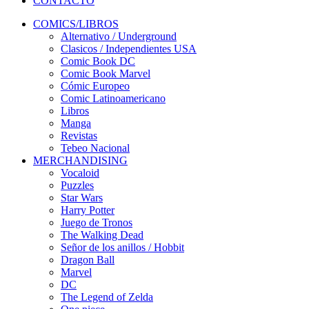
CONTACTO
COMICS/LIBROS
Alternativo / Underground
Clasicos / Independientes USA
Comic Book DC
Comic Book Marvel
Cómic Europeo
Comic Latinoamericano
Libros
Manga
Revistas
Tebeo Nacional
MERCHANDISING
Vocaloid
Puzzles
Star Wars
Harry Potter
Juego de Tronos
The Walking Dead
Señor de los anillos / Hobbit
Dragon Ball
Marvel
DC
The Legend of Zelda