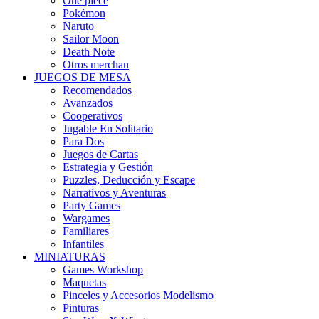
One piece
Pokémon
Naruto
Sailor Moon
Death Note
Otros merchan
JUEGOS DE MESA
Recomendados
Avanzados
Cooperativos
Jugable En Solitario
Para Dos
Juegos de Cartas
Estrategia y Gestión
Puzzles, Deducción y Escape
Narrativos y Aventuras
Party Games
Wargames
Familiares
Infantiles
MINIATURAS
Games Workshop
Maquetas
Pinceles y Accesorios Modelismo
Pinturas