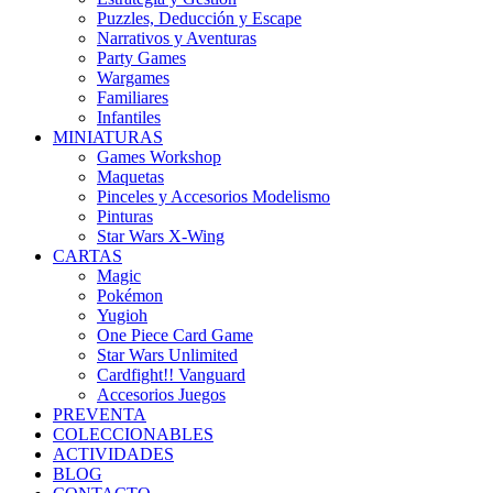
Puzzles, Deducción y Escape
Narrativos y Aventuras
Party Games
Wargames
Familiares
Infantiles
MINIATURAS
Games Workshop
Maquetas
Pinceles y Accesorios Modelismo
Pinturas
Star Wars X-Wing
CARTAS
Magic
Pokémon
Yugioh
One Piece Card Game
Star Wars Unlimited
Cardfight!! Vanguard
Accesorios Juegos
PREVENTA
COLECCIONABLES
ACTIVIDADES
BLOG