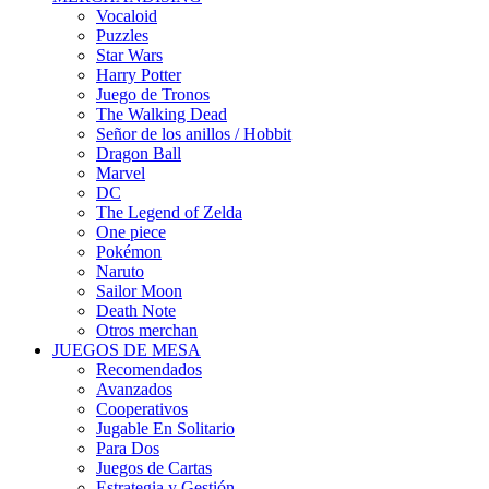
Vocaloid
Puzzles
Star Wars
Harry Potter
Juego de Tronos
The Walking Dead
Señor de los anillos / Hobbit
Dragon Ball
Marvel
DC
The Legend of Zelda
One piece
Pokémon
Naruto
Sailor Moon
Death Note
Otros merchan
JUEGOS DE MESA
Recomendados
Avanzados
Cooperativos
Jugable En Solitario
Para Dos
Juegos de Cartas
Estrategia y Gestión