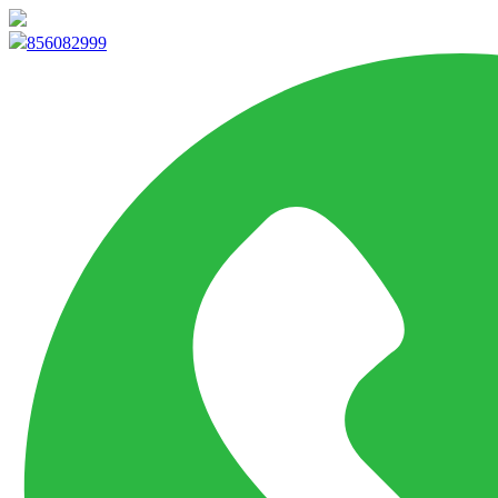
info@marketpvp.es
856082999