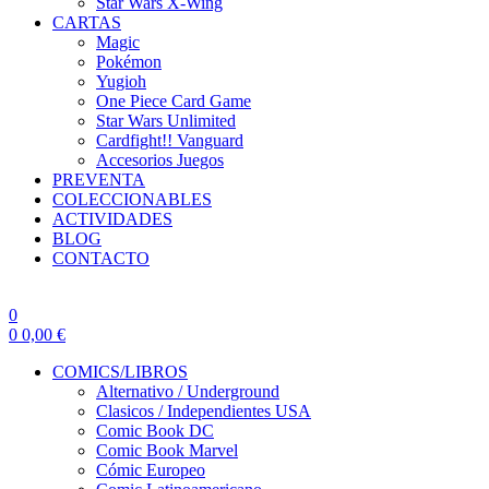
Star Wars X-Wing
CARTAS
Magic
Pokémon
Yugioh
One Piece Card Game
Star Wars Unlimited
Cardfight!! Vanguard
Accesorios Juegos
PREVENTA
COLECCIONABLES
ACTIVIDADES
BLOG
CONTACTO
0
0
0,00
€
COMICS/LIBROS
Alternativo / Underground
Clasicos / Independientes USA
Comic Book DC
Comic Book Marvel
Cómic Europeo