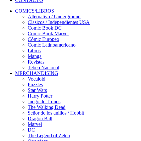
CONTACTO
COMICS/LIBROS
Alternativo / Underground
Clasicos / Independientes USA
Comic Book DC
Comic Book Marvel
Cómic Europeo
Comic Latinoamericano
Libros
Manga
Revistas
Tebeo Nacional
MERCHANDISING
Vocaloid
Puzzles
Star Wars
Harry Potter
Juego de Tronos
The Walking Dead
Señor de los anillos / Hobbit
Dragon Ball
Marvel
DC
The Legend of Zelda