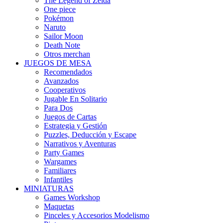
The Legend of Zelda
One piece
Pokémon
Naruto
Sailor Moon
Death Note
Otros merchan
JUEGOS DE MESA
Recomendados
Avanzados
Cooperativos
Jugable En Solitario
Para Dos
Juegos de Cartas
Estrategia y Gestión
Puzzles, Deducción y Escape
Narrativos y Aventuras
Party Games
Wargames
Familiares
Infantiles
MINIATURAS
Games Workshop
Maquetas
Pinceles y Accesorios Modelismo