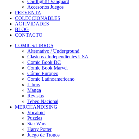
Cardfight!! Vanguard
Accesorios Juegos
PREVENTA
COLECCIONABLES
ACTIVIDADES
BLOG
CONTACTO
COMICS/LIBROS
Alternativo / Underground
Clasicos / Independientes USA
Comic Book DC
Comic Book Marvel
Cómic Europeo
Comic Latinoamericano
Libros
Manga
Revistas
Tebeo Nacional
MERCHANDISING
Vocaloid
Puzzles
Star Wars
Harry Potter
Juego de Tronos