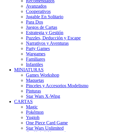
Recomendados
Avanzados
Cooperativos
Jugable En Solitario
Para Dos
Juegos de Cartas
Estrategia y Gestión
Puzzles, Deducción y Escape
Narrativos y Aventuras
Party Games
Wargames
Familiares
Infantiles
MINIATURAS
Games Workshop
Maquetas
Pinceles y Accesorios Modelismo
Pinturas
Star Wars X-Wing
CARTAS
Magic
Pokémon
Yugioh
One Piece Card Game
Star Wars Unlimited