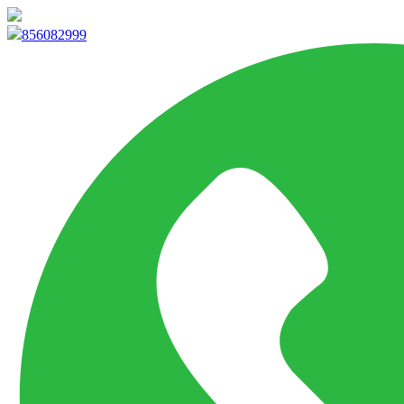
info@marketpvp.es
856082999