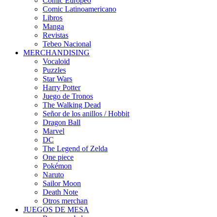
Cómic Europeo
Comic Latinoamericano
Libros
Manga
Revistas
Tebeo Nacional
MERCHANDISING
Vocaloid
Puzzles
Star Wars
Harry Potter
Juego de Tronos
The Walking Dead
Señor de los anillos / Hobbit
Dragon Ball
Marvel
DC
The Legend of Zelda
One piece
Pokémon
Naruto
Sailor Moon
Death Note
Otros merchan
JUEGOS DE MESA