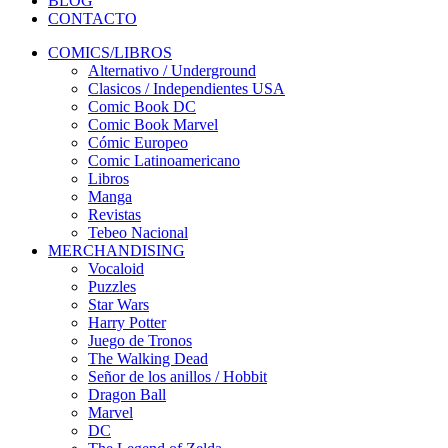
BLOG
CONTACTO
COMICS/LIBROS
Alternativo / Underground
Clasicos / Independientes USA
Comic Book DC
Comic Book Marvel
Cómic Europeo
Comic Latinoamericano
Libros
Manga
Revistas
Tebeo Nacional
MERCHANDISING
Vocaloid
Puzzles
Star Wars
Harry Potter
Juego de Tronos
The Walking Dead
Señor de los anillos / Hobbit
Dragon Ball
Marvel
DC