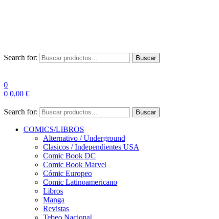
Envío Gratis a partir de 100€ para Península
Las entregas pueden sufrir demoras por alta demanda en las
empresas de mensajería.
Search for:
Buscar
0
0
0,00
€
Search for:
Buscar
COMICS/LIBROS
Alternativo / Underground
Clasicos / Independientes USA
Comic Book DC
Comic Book Marvel
Cómic Europeo
Comic Latinoamericano
Libros
Manga
Revistas
Tebeo Nacional