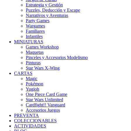
Estrategia y Gestión
Puzzles, Deducción y Escape
Narrativos y Aventuras
Party Games
Wargames
Familiares
Infantiles
MINIATURAS
Games Workshop
Maquetas
Pinceles y Accesorios Modelismo
Pinturas
Star Wars X-Wing
CARTAS
Magic
Pokémon
Yugioh
One Piece Card Game
Star Wars Unlimited
Cardfight!! Vanguard
Accesorios Juegos
PREVENTA
COLECCIONABLES
ACTIVIDADES