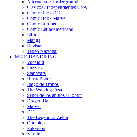
Alternativo / Underground
Clasicos / Independientes USA
Comic Book DC
Comic Book Marvel
Cómic Europeo
Comic Latinoamericano
Libros
Manga
Revistas
Tebeo Nacional
MERCHANDISING
Vocaloid
Puzzles
Star Wars
Harry Potter
Juego de Tronos
The Walking Dead
Señor de los anillos / Hobbit
Dragon Ball
Marvel
DC
The Legend of Zelda
One piece
Pokémon
Naruto