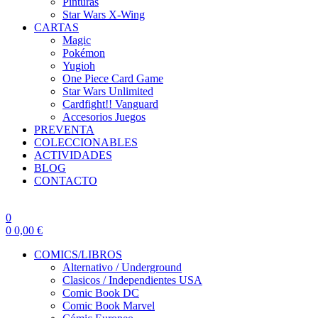
Pinturas
Star Wars X-Wing
CARTAS
Magic
Pokémon
Yugioh
One Piece Card Game
Star Wars Unlimited
Cardfight!! Vanguard
Accesorios Juegos
PREVENTA
COLECCIONABLES
ACTIVIDADES
BLOG
CONTACTO
0
0
0,00
€
COMICS/LIBROS
Alternativo / Underground
Clasicos / Independientes USA
Comic Book DC
Comic Book Marvel