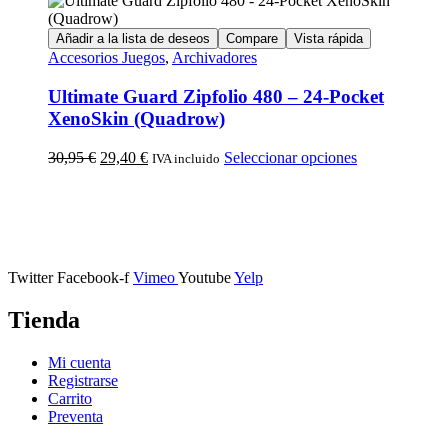
Añadir a la lista de deseos
Compare
Vista rápida
Accesorios Juegos
,
Archivadores
Ultimate Guard Zipfolio 480 – 24-Pocket
XenoSkin (Quadrow)
30,95
€
29,40
€
Seleccionar opciones
IVA incluido
Calle Descalzos, 1,
11401 Jerez de la Frontera, Cádiz
Twitter
Facebook-f
Vimeo
Youtube
Yelp
Tienda
Mi cuenta
Registrarse
Carrito
Preventa