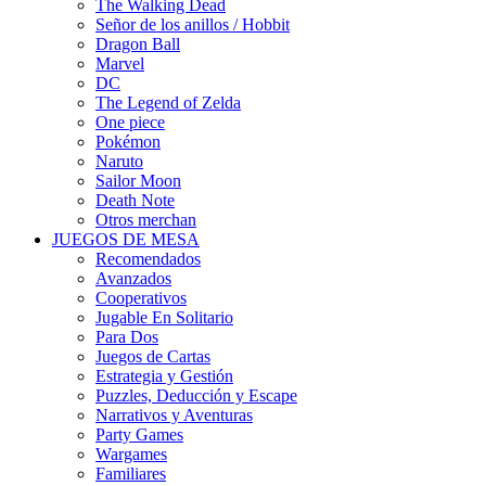
The Walking Dead
Señor de los anillos / Hobbit
Dragon Ball
Marvel
DC
The Legend of Zelda
One piece
Pokémon
Naruto
Sailor Moon
Death Note
Otros merchan
JUEGOS DE MESA
Recomendados
Avanzados
Cooperativos
Jugable En Solitario
Para Dos
Juegos de Cartas
Estrategia y Gestión
Puzzles, Deducción y Escape
Narrativos y Aventuras
Party Games
Wargames
Familiares