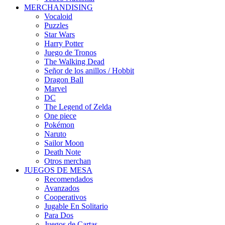
MERCHANDISING
Vocaloid
Puzzles
Star Wars
Harry Potter
Juego de Tronos
The Walking Dead
Señor de los anillos / Hobbit
Dragon Ball
Marvel
DC
The Legend of Zelda
One piece
Pokémon
Naruto
Sailor Moon
Death Note
Otros merchan
JUEGOS DE MESA
Recomendados
Avanzados
Cooperativos
Jugable En Solitario
Para Dos
Juegos de Cartas