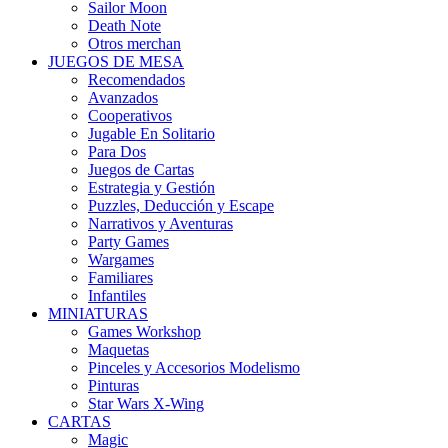
Sailor Moon
Death Note
Otros merchan
JUEGOS DE MESA
Recomendados
Avanzados
Cooperativos
Jugable En Solitario
Para Dos
Juegos de Cartas
Estrategia y Gestión
Puzzles, Deducción y Escape
Narrativos y Aventuras
Party Games
Wargames
Familiares
Infantiles
MINIATURAS
Games Workshop
Maquetas
Pinceles y Accesorios Modelismo
Pinturas
Star Wars X-Wing
CARTAS
Magic