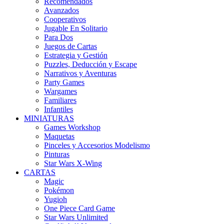
Recomendados
Avanzados
Cooperativos
Jugable En Solitario
Para Dos
Juegos de Cartas
Estrategia y Gestión
Puzzles, Deducción y Escape
Narrativos y Aventuras
Party Games
Wargames
Familiares
Infantiles
MINIATURAS
Games Workshop
Maquetas
Pinceles y Accesorios Modelismo
Pinturas
Star Wars X-Wing
CARTAS
Magic
Pokémon
Yugioh
One Piece Card Game
Star Wars Unlimited