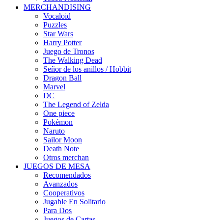
MERCHANDISING
Vocaloid
Puzzles
Star Wars
Harry Potter
Juego de Tronos
The Walking Dead
Señor de los anillos / Hobbit
Dragon Ball
Marvel
DC
The Legend of Zelda
One piece
Pokémon
Naruto
Sailor Moon
Death Note
Otros merchan
JUEGOS DE MESA
Recomendados
Avanzados
Cooperativos
Jugable En Solitario
Para Dos
Juegos de Cartas