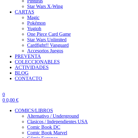
Pinturas
Star Wars X-Wing
CARTAS
Magic
Pokémon
Yugioh
One Piece Card Game
Star Wars Unlimited
Cardfight!! Vanguard
Accesorios Juegos
PREVENTA
COLECCIONABLES
ACTIVIDADES
BLOG
CONTACTO
0
0
0,00
€
COMICS/LIBROS
Alternativo / Underground
Clasicos / Independientes USA
Comic Book DC
Comic Book Marvel