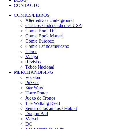
BLOG
CONTACTO
COMICS/LIBROS
Alternativo / Underground
Clasicos / Independientes USA
Comic Book DC
Comic Book Marvel
Cómic Europeo
Comic Latinoamericano
Libros
Manga
Revistas
Tebeo Nacional
MERCHANDISING
Vocaloid
Puzzles
Star Wars
Harry Potter
Juego de Tronos
The Walking Dead
Señor de los anillos / Hobbit
Dragon Ball
Marvel
DC