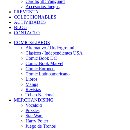
Cardfight!! Vanguard
Accesorios Juegos
PREVENTA
COLECCIONABLES
ACTIVIDADES
BLOG
CONTACTO
COMICS/LIBROS
Alternativo / Underground
Clasicos / Independientes USA
Comic Book DC
Comic Book Marvel
Cómic Europeo
Comic Latinoamericano
Libros
Manga
Revistas
Tebeo Nacional
MERCHANDISING
Vocaloid
Puzzles
Star Wars
Harry Potter
Juego de Tronos