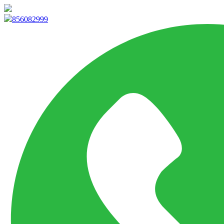
info@marketpvp.es
856082999