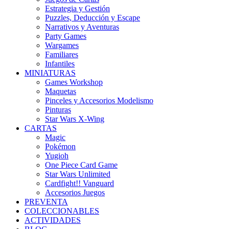
Estrategia y Gestión
Puzzles, Deducción y Escape
Narrativos y Aventuras
Party Games
Wargames
Familiares
Infantiles
MINIATURAS
Games Workshop
Maquetas
Pinceles y Accesorios Modelismo
Pinturas
Star Wars X-Wing
CARTAS
Magic
Pokémon
Yugioh
One Piece Card Game
Star Wars Unlimited
Cardfight!! Vanguard
Accesorios Juegos
PREVENTA
COLECCIONABLES
ACTIVIDADES