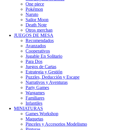
One piece
Pokémon
Naruto
Sailor Moon
Death Note
Otros merchan
JUEGOS DE MESA
Recomendados
Avanzados
Cooperativos
Jugable En Solitario
Para Dos
Juegos de Cartas
Estrategia y Gestión
Puzzles, Deducción y Escape
Narrativos y Aventuras
Party Games
Wargames
Familiares
Infantiles
MINIATURAS
Games Workshop
Maquetas
Pinceles y Accesorios Modelismo
Pinturas