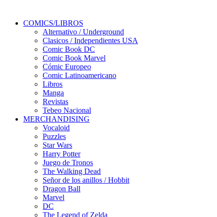
COMICS/LIBROS
Alternativo / Underground
Clasicos / Independientes USA
Comic Book DC
Comic Book Marvel
Cómic Europeo
Comic Latinoamericano
Libros
Manga
Revistas
Tebeo Nacional
MERCHANDISING
Vocaloid
Puzzles
Star Wars
Harry Potter
Juego de Tronos
The Walking Dead
Señor de los anillos / Hobbit
Dragon Ball
Marvel
DC
The Legend of Zelda