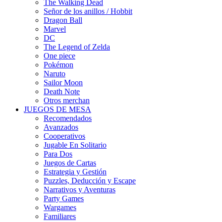
The Walking Dead
Señor de los anillos / Hobbit
Dragon Ball
Marvel
DC
The Legend of Zelda
One piece
Pokémon
Naruto
Sailor Moon
Death Note
Otros merchan
JUEGOS DE MESA
Recomendados
Avanzados
Cooperativos
Jugable En Solitario
Para Dos
Juegos de Cartas
Estrategia y Gestión
Puzzles, Deducción y Escape
Narrativos y Aventuras
Party Games
Wargames
Familiares