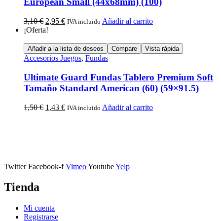
European Small (44x68mm) (100)
3,10
€
2,95
€
Añadir al carrito
IVA incluido
¡Oferta!
Añadir a la lista de deseos
Compare
Vista rápida
Accesorios Juegos
,
Fundas
Ultimate Guard Fundas Tablero Premium Soft
Tamaño Standard American (60) (59×91.5)
1,50
€
1,43
€
Añadir al carrito
IVA incluido
Calle Descalzos, 1,
11401 Jerez de la Frontera, Cádiz
Twitter
Facebook-f
Vimeo
Youtube
Yelp
Tienda
Mi cuenta
Registrarse