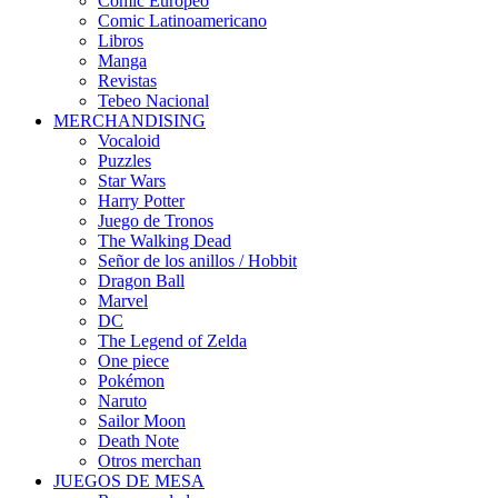
Cómic Europeo
Comic Latinoamericano
Libros
Manga
Revistas
Tebeo Nacional
MERCHANDISING
Vocaloid
Puzzles
Star Wars
Harry Potter
Juego de Tronos
The Walking Dead
Señor de los anillos / Hobbit
Dragon Ball
Marvel
DC
The Legend of Zelda
One piece
Pokémon
Naruto
Sailor Moon
Death Note
Otros merchan
JUEGOS DE MESA