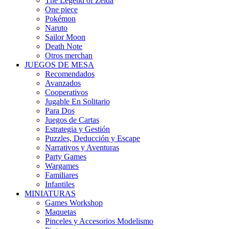
The Legend of Zelda
One piece
Pokémon
Naruto
Sailor Moon
Death Note
Otros merchan
JUEGOS DE MESA
Recomendados
Avanzados
Cooperativos
Jugable En Solitario
Para Dos
Juegos de Cartas
Estrategia y Gestión
Puzzles, Deducción y Escape
Narrativos y Aventuras
Party Games
Wargames
Familiares
Infantiles
MINIATURAS
Games Workshop
Maquetas
Pinceles y Accesorios Modelismo