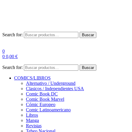
Envío Gratis a partir de 100€ para Península
Las entregas pueden sufrir demoras por alta demanda en las
empresas de mensajería.
Search for:
Buscar
0
0
0,00
€
Search for:
Buscar
COMICS/LIBROS
Alternativo / Underground
Clasicos / Independientes USA
Comic Book DC
Comic Book Marvel
Cómic Europeo
Comic Latinoamericano
Libros
Manga
Revistas
Tebeo Nacional