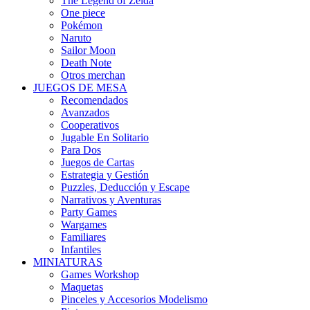
The Legend of Zelda
One piece
Pokémon
Naruto
Sailor Moon
Death Note
Otros merchan
JUEGOS DE MESA
Recomendados
Avanzados
Cooperativos
Jugable En Solitario
Para Dos
Juegos de Cartas
Estrategia y Gestión
Puzzles, Deducción y Escape
Narrativos y Aventuras
Party Games
Wargames
Familiares
Infantiles
MINIATURAS
Games Workshop
Maquetas
Pinceles y Accesorios Modelismo