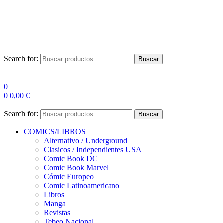
Envío Gratis a partir de 100€ para Península
Las entregas pueden sufrir demoras por alta demanda en las
empresas de mensajería.
Search for:
Buscar
0
0
0,00
€
Search for:
Buscar
COMICS/LIBROS
Alternativo / Underground
Clasicos / Independientes USA
Comic Book DC
Comic Book Marvel
Cómic Europeo
Comic Latinoamericano
Libros
Manga
Revistas
Tebeo Nacional