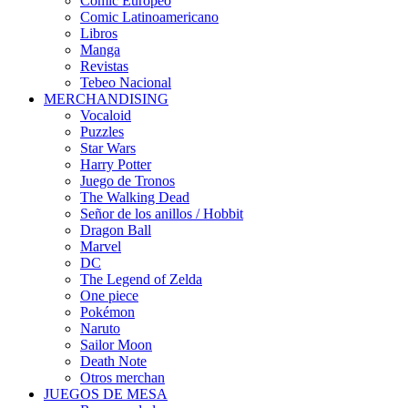
Cómic Europeo
Comic Latinoamericano
Libros
Manga
Revistas
Tebeo Nacional
MERCHANDISING
Vocaloid
Puzzles
Star Wars
Harry Potter
Juego de Tronos
The Walking Dead
Señor de los anillos / Hobbit
Dragon Ball
Marvel
DC
The Legend of Zelda
One piece
Pokémon
Naruto
Sailor Moon
Death Note
Otros merchan
JUEGOS DE MESA