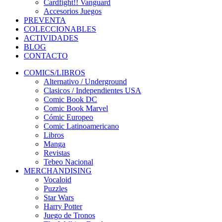
Cardfight!! Vanguard
Accesorios Juegos
PREVENTA
COLECCIONABLES
ACTIVIDADES
BLOG
CONTACTO
COMICS/LIBROS
Alternativo / Underground
Clasicos / Independientes USA
Comic Book DC
Comic Book Marvel
Cómic Europeo
Comic Latinoamericano
Libros
Manga
Revistas
Tebeo Nacional
MERCHANDISING
Vocaloid
Puzzles
Star Wars
Harry Potter
Juego de Tronos