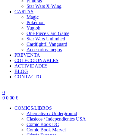
Pinturas
Star Wars X-Wing
CARTAS
Magic
Pokémon
Yugioh
One Piece Card Game
Star Wars Unlimited
Cardfight!! Vanguard
Accesorios Juegos
PREVENTA
COLECCIONABLES
ACTIVIDADES
BLOG
CONTACTO
0
0
0,00
€
COMICS/LIBROS
Alternativo / Underground
Clasicos / Independientes USA
Comic Book DC
Comic Book Marvel