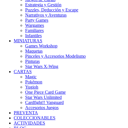
Estrategia y Gestión
Puzzles, Deducción y Escape
Narrativos y Aventuras
Party Games
Wargames
Familiares
Infantiles
MINIATURAS
Games Workshop
Maquetas
Pinceles y Accesorios Modelismo
Pinturas
Star Wars X-Wing
CARTAS
Magic
Pokémon
Yugioh
One Piece Card Game
Star Wars Unlimited
Cardfight!! Vanguard
Accesorios Juegos
PREVENTA
COLECCIONABLES
ACTIVIDADES