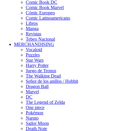
Comic Book DC
Comic Book Marvel
Cómic Europeo
Comic Latinoamericano
Libros
Manga
Revistas
Tebeo Nacional
MERCHANDISING
Vocaloid
Puzzles
Star Wars
Harry Potter
Juego de Tronos
The Walking Dead
Señor de los anillos / Hobbit
Dragon Ball
Marvel
DC
The Legend of Zelda
One piece
Pokémon
Naruto
Sailor Moon
Death Note