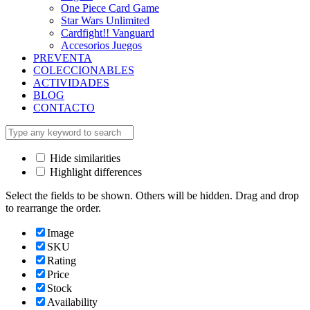
One Piece Card Game
Star Wars Unlimited
Cardfight!! Vanguard
Accesorios Juegos
PREVENTA
COLECCIONABLES
ACTIVIDADES
BLOG
CONTACTO
Hide similarities
Highlight differences
Select the fields to be shown. Others will be hidden. Drag and drop
to rearrange the order.
Image
SKU
Rating
Price
Stock
Availability