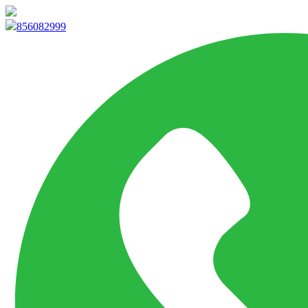
info@marketpvp.es
856082999