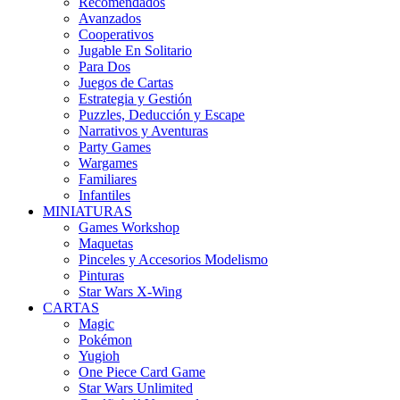
Recomendados
Avanzados
Cooperativos
Jugable En Solitario
Para Dos
Juegos de Cartas
Estrategia y Gestión
Puzzles, Deducción y Escape
Narrativos y Aventuras
Party Games
Wargames
Familiares
Infantiles
MINIATURAS
Games Workshop
Maquetas
Pinceles y Accesorios Modelismo
Pinturas
Star Wars X-Wing
CARTAS
Magic
Pokémon
Yugioh
One Piece Card Game
Star Wars Unlimited