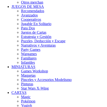
Otros merchan
JUEGOS DE MESA
Recomendados
Avanzados
Cooperativos
Jugable En Solitario
Para Dos
Juegos de Cartas
Estrategia y Gestión
Puzzles, Deducción y Escape
Narrativos y Aventuras
Party Games
Wargames
Familiares
Infantiles
MINIATURAS
Games Workshop
Maquetas
Pinceles y Accesorios Modelismo
Pinturas
Star Wars X-Wing
CARTAS
Magic
Pokémon
Yugioh