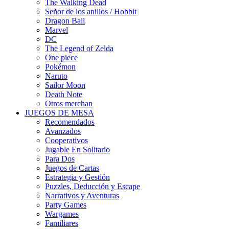
The Walking Dead
Señor de los anillos / Hobbit
Dragon Ball
Marvel
DC
The Legend of Zelda
One piece
Pokémon
Naruto
Sailor Moon
Death Note
Otros merchan
JUEGOS DE MESA
Recomendados
Avanzados
Cooperativos
Jugable En Solitario
Para Dos
Juegos de Cartas
Estrategia y Gestión
Puzzles, Deducción y Escape
Narrativos y Aventuras
Party Games
Wargames
Familiares