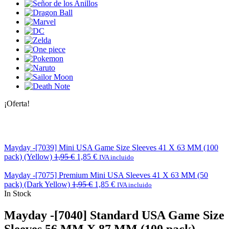
¡Oferta!
Mayday -[7039] Mini USA Game Size Sleeves 41 X 63 MM (100
pack) (Yellow)
1,95
€
1,85
€
IVA incluido
Mayday -[7075] Premium Mini USA Sleeves 41 X 63 MM (50
pack) (Dark Yellow)
1,95
€
1,85
€
IVA incluido
In Stock
Mayday -[7040] Standard USA Game Size
Sleeves 56 MM X 87 MM (100 pack)