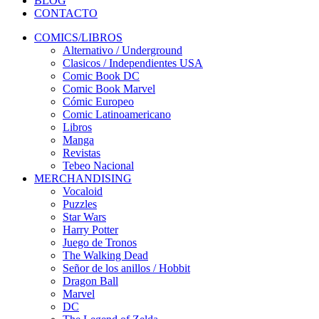
BLOG
CONTACTO
COMICS/LIBROS
Alternativo / Underground
Clasicos / Independientes USA
Comic Book DC
Comic Book Marvel
Cómic Europeo
Comic Latinoamericano
Libros
Manga
Revistas
Tebeo Nacional
MERCHANDISING
Vocaloid
Puzzles
Star Wars
Harry Potter
Juego de Tronos
The Walking Dead
Señor de los anillos / Hobbit
Dragon Ball
Marvel
DC