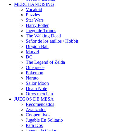
MERCHANDISING
Vocaloid
Puzzles
Star Wars
Harry Potter
Juego de Tronos
The Walking Dead
Señor de los anillos / Hobbit
Dragon Ball
Marvel
DC
The Legend of Zelda
One piece
Pokémon
Naruto
Sailor Moon
Death Note
Otros merchan
JUEGOS DE MESA
Recomendados
Avanzados
Cooperativos
Jugable En Solitario
Para Dos
Juegos de Cartas